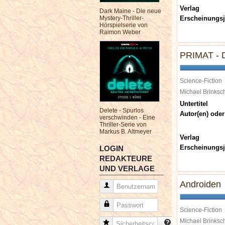
Verlag
Dark Maine - Die neue
Mystery-Thriller-
Erscheinungsj
Hörspielserie von
Raimon Weber
PRIMAT - D
Science-Fiction
Michael Brinks
Untertitel
Delete - Spurlos
Autor(en) oder
verschwinden - Eine
Thriller-Serie von
Markus B. Altmeyer
Verlag
Erscheinungsj
LOGIN
REDAKTEURE
UND VERLAGE
Androiden
Benutzername
Passwort
Science-Fiction
Michael Brinks
Sicherheitscode