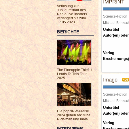
IMPRINT
Verlosung zur
Jubiläumstour des
RadioLiveTheaters
Science-Fiction
verlängert bis zum
17.05.2023
Michael Brinks
Untertitel
BERICHTE
Autor(en) oder
Verlag
Erscheinungsj
The Pineapple Thief: It
Leads To This Tour
2025
Imago
HOT
Science-Fiction
Michael Brinks
Untertitel
Die popNRW-Preise
Autor(en) oder
2024 gehen an: Mina
Rich-man und maïa
Verlag
INTERVIEWS
Erscheinungsj