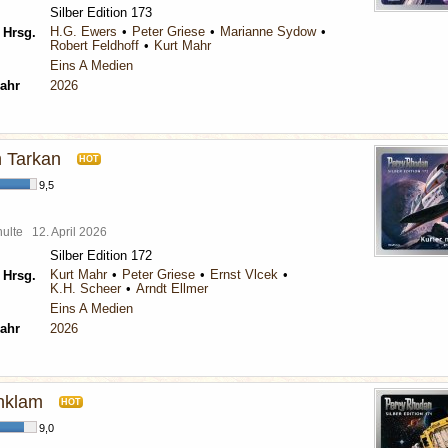
Silber Edition 173
H.G. Ewers
Peter Griese
Marianne Sydow
 Hrsg.
Robert Feldhoff
Kurt Mahr
Eins A Medien
ahr
2026
h Tarkan
HOT
9,5
chulte
12. April 2026
Silber Edition 172
Kurt Mahr
Peter Griese
Ernst Vlcek
 Hrsg.
K.H. Scheer
Arndt Ellmer
Eins A Medien
ahr
2026
Anklam
HOT
9,0