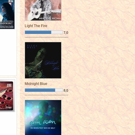
Light The Fire
7,0
¯¯¯¯¯¯¯¯¯¯¯¯¯¯¯¯¯¯¯¯¯¯¯¯
Midnight Blue
8,0
¯¯¯¯¯¯¯¯¯¯¯¯¯¯¯¯¯¯¯¯¯¯¯¯