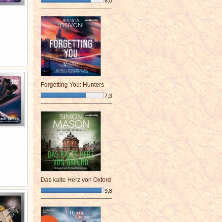
8,0
¯¯¯¯¯¯¯¯¯¯¯¯¯¯¯¯¯¯¯¯¯¯¯¯
Forgetting You: Hunters
7,3
¯¯¯¯¯¯¯¯¯¯¯¯¯¯¯¯¯¯¯¯¯¯¯¯
Das kalte Herz von Oxford
9,8
¯¯¯¯¯¯¯¯¯¯¯¯¯¯¯¯¯¯¯¯¯¯¯¯