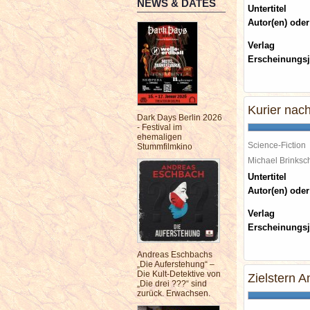
NEWS & DATES
Untertitel
Autor(en) oder
Verlag
Erscheinungsj
Kurier nac
Dark Days Berlin 2026
- Festival im
ehemaligen
Science-Fiction
Stummfilmkino
Michael Brinks
Untertitel
Autor(en) oder
Verlag
Erscheinungsj
Andreas Eschbachs
„Die Auferstehung“ –
Die Kult-Detektive von
Zielstern 
„Die drei ???“ sind
zurück. Erwachsen.