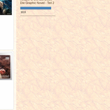
Die Graphic Novel - Teil 2
10,0
¯¯¯¯¯¯¯¯¯¯¯¯¯¯¯¯¯¯¯¯¯¯¯¯