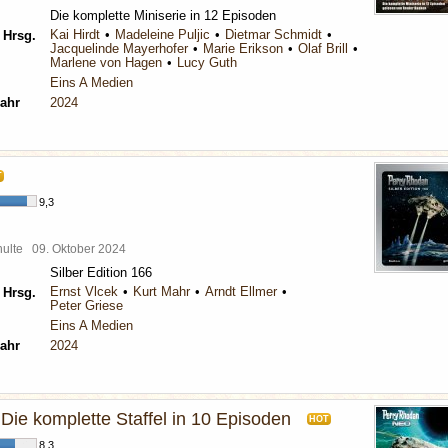
Die komplette Miniserie in 12 Episoden
Kai Hirdt
Madeleine Puljic
Dietmar Schmidt
 Hrsg.
Jacquelinde Mayerhofer
Marie Erikson
Olaf Brill
Marlene von Hagen
Lucy Guth
Eins A Medien
ahr
2024
T
9,3
chulte
09. Oktober 2024
Silber Edition 166
Ernst Vlcek
Kurt Mahr
Arndt Ellmer
 Hrsg.
Peter Griese
Eins A Medien
ahr
2024
ie komplette Staffel in 10 Episoden
HOT
8,3