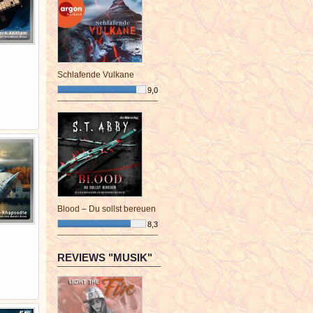
Schlafende Vulkane
9,0
¯¯¯¯¯¯¯¯¯¯¯¯¯¯¯¯¯¯¯¯¯¯¯¯
Blood – Du sollst bereuen
8,3
¯¯¯¯¯¯¯¯¯¯¯¯¯¯¯¯¯¯¯¯¯¯¯¯
REVIEWS "MUSIK"