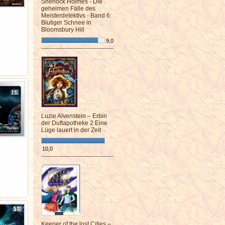
Sherlock Holmes - Die
geheimen Fälle des
Meisterdetektivs - Band 6:
Blutiger Schnee in
Bloomsbury Hill
9,0
¯¯¯¯¯¯¯¯¯¯¯¯¯¯¯¯¯¯¯¯¯¯¯¯
Luzie Alvenstein – Erbin
der Duftapotheke 2 Eine
Lüge lauert in der Zeit
10,0
¯¯¯¯¯¯¯¯¯¯¯¯¯¯¯¯¯¯¯¯¯¯¯¯
Keeper of the lost Cities –