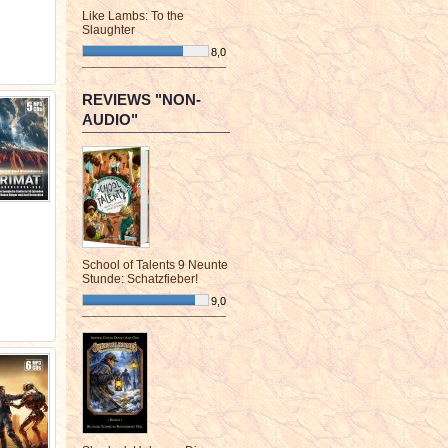
Like Lambs: To the
Slaughter
8,0
¯¯¯¯¯¯¯¯¯¯¯¯¯¯¯¯¯¯¯¯¯¯¯¯
REVIEWS "NON-
AUDIO"
School of Talents 9 Neunte
Stunde: Schatzfieber!
9,0
¯¯¯¯¯¯¯¯¯¯¯¯¯¯¯¯¯¯¯¯¯¯¯¯