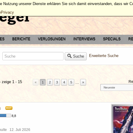
ie Nutzung unserer Dienste erklären Sie sich damit einverstanden, dass wir 
ePrivacy
TES
BERICHTE
VERLOSUNGEN
INTERVIEWS
SPECIALS
RE
Erweiterte Suche
Suche
 zeige 1 - 15
Re
...
«
1
2
3
4
5
»
m
HOT
8,8
chulte
12. Juli 2026