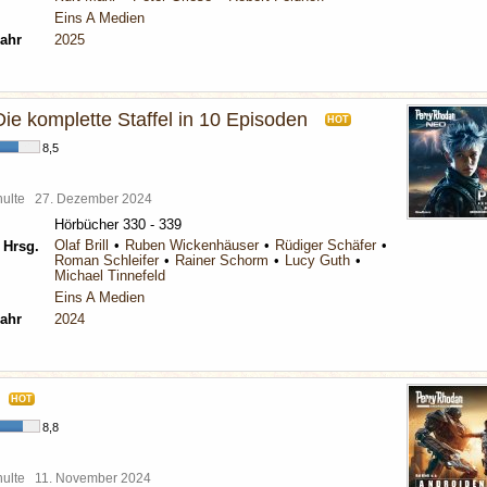
Eins A Medien
ahr
2025
ie komplette Staffel in 10 Episoden
HOT
8,5
chulte
27. Dezember 2024
Hörbücher 330 - 339
Olaf Brill
Ruben Wickenhäuser
Rüdiger Schäfer
 Hrsg.
Roman Schleifer
Rainer Schorm
Lucy Guth
Michael Tinnefeld
Eins A Medien
ahr
2024
HOT
8,8
chulte
11. November 2024