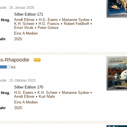
chulte
16. Januar 2026
Silber Edition 171
Arndt Ellmer
H.G. Ewers
Marianne Sydow
 Hrsg.
K.H. Scheer
H.G. Francis
Robert Feldhoff
Ernst Vlcek
Peter Griese
Eins A Medien
ahr
2025
ss-Rhapsodie
HOT
9,0
chulte
15. Oktober 2025
Silber Edition 170
H.G. Ewers
K.H. Scheer
Marianne Sydow
 Hrsg.
Arndt Ellmer
Kurt Mahr
Eins A Medien
ahr
2025