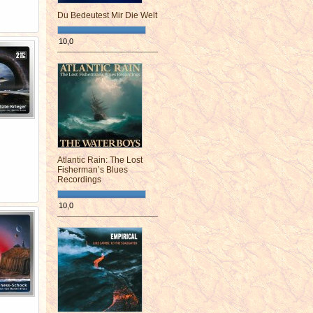
Du Bedeutest Mir Die Welt
10,0
¯¯¯¯¯¯¯¯¯¯¯¯¯¯¯¯¯¯¯¯¯¯¯¯
Atlantic Rain: The Lost
Fisherman’s Blues
Recordings
10,0
¯¯¯¯¯¯¯¯¯¯¯¯¯¯¯¯¯¯¯¯¯¯¯¯