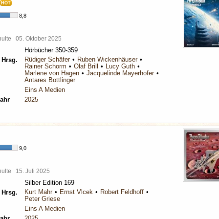
HOT
8,8
chulte
05. Oktober 2025
Hörbücher 350-359
Rüdiger Schäfer
Ruben Wickenhäuser
 Hrsg.
Rainer Schorm
Olaf Brill
Lucy Guth
Marlene von Hagen
Jacquelinde Mayerhofer
Antares Bottlinger
Eins A Medien
ahr
2025
9,0
chulte
15. Juli 2025
Silber Edition 169
Kurt Mahr
Ernst Vlcek
Robert Feldhoff
 Hrsg.
Peter Griese
Eins A Medien
ahr
2025