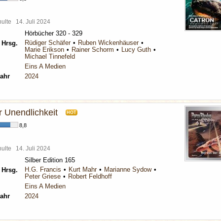
chulte
14. Juli 2024
Hörbücher 320 - 329
Rüdiger Schäfer
Ruben Wickenhäuser
 Hrsg.
Marie Erikson
Rainer Schorm
Lucy Guth
Michael Tinnefeld
Eins A Medien
ahr
2024
r Unendlichkeit
HOT
8,8
chulte
14. Juli 2024
Silber Edition 165
H.G. Francis
Kurt Mahr
Marianne Sydow
 Hrsg.
Peter Griese
Robert Feldhoff
Eins A Medien
ahr
2024