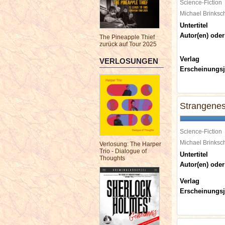
Science-Fiction
Michael Brinks
Untertitel
Autor(en) oder
The Pineapple Thief
zurück auf Tour 2025
Verlag
VERLOSUNGEN
Erscheinungsj
Strangene
Science-Fiction
Michael Brinks
Verlosung: The Harper
Trio - Dialogue of
Untertitel
Thoughts
Autor(en) oder
Verlag
Erscheinungsj