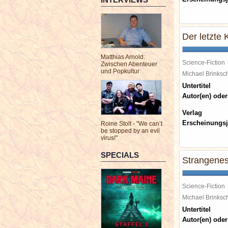
Der letzte 
Matthias Arnold:
Science-Fiction
Zwischen Abenteuer
und Popkultur
Michael Brinks
Untertitel
Autor(en) oder
Verlag
Erscheinungsj
Roine Stolt - "We can’t
be stopped by an evil
virus!"
SPECIALS
Strangene
Science-Fiction
Michael Brinks
Untertitel
Autor(en) oder