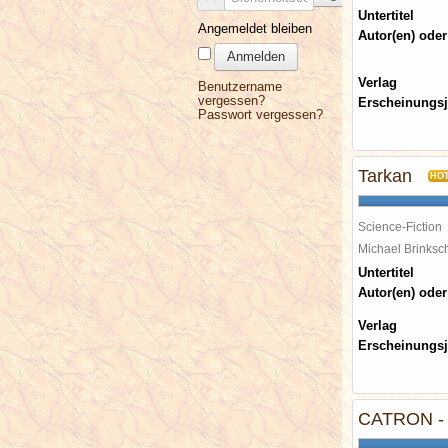
Untertitel
Angemeldet bleiben
Autor(en) oder
Anmelden
Verlag
Benutzername
vergessen?
Erscheinungsj
Passwort vergessen?
Tarkan
HO
Science-Fiction
Michael Brinks
Untertitel
Autor(en) oder
Verlag
Erscheinungsj
CATRON - D