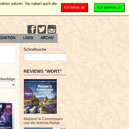
Cookies setzen. Sie haben auch die
Ich lehne ab
Ich stimme zu
DAKTION
LINKS
ARCHIV
Schnellsuche:
REVIEWS "WORT"
ihenfolge
Madame le Commissaire
und die tödliche Rallye