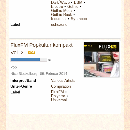
Dark Wave
EBM
Electro
Gothic
Gothic-Metal
Gothic-Rock
Industrial
Synthpop
Label
echozone
FluxFM Popkultur kompakt
Vol. 2
HOT
8,0
Pop
Nico Steckelberg
09. Februar 2014
Interpret/Band
Various Artists
Unter-Genre
Compilation
FluxFM
Label
Polystar
Universal