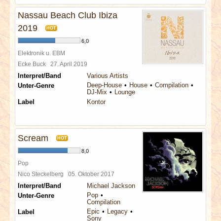
Nassau Beach Club Ibiza
2019
HOT
6,0
Elektronik u. EBM
Ecke Buck
27. April 2019
Interpret/Band
Various Artists
Deep-House
House
Compilation
Unter-Genre
DJ-Mix
Lounge
Label
Kontor
Scream
HOT
8,0
Pop
Nico Steckelberg
05. Oktober 2017
Interpret/Band
Michael Jackson
Pop
Unter-Genre
Compilation
Epic
Legacy
Label
Sony