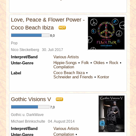
Love, Peace & Flower Power -
Coco Beach Ibiza
HOT
8,0
Pop
Nico Steckelberg
30. Juli 2017
Interpret/Band
Various Artists
Hippie-Songs
Folk
Oldies
Rock
Unter-Genre
Compilation
Coco Beach Ibiza
Label
Schneider and Friends
Kontor
Gothic Visions V
HOT
7,0
Gothic u. DarkWave
Michael Brinkschulte
04. August 2014
Interpret/Band
Various Artists
Compilation
Unter-Genre