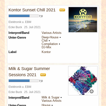
INTERVIEWS
Kontor Sunset Chill 2021
HOT
SPECIALS
7,0
Elektronik u. EBM
REDAKTION
Ecke Buck
25. Juli 2021
Interpret/Band
Various Artists
Deep-House
Unter-Genre
LINKS
Chill
Compilation
DJ-Mix
ARCHIV
Label
Kontor
Milk & Sugar Summer
Sessions 2021
HOT
7,0
Elektronik u. EBM
Ecke Buck
25. Juli 2021
Milk & Sugar
Interpret/Band
Various Artists
House
Unter-Genre