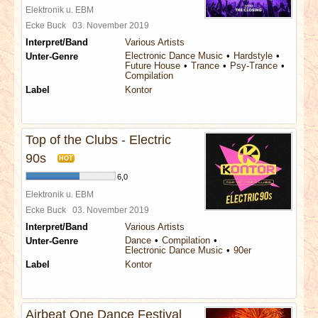
Elektronik u. EBM
Ecke Buck
03. November 2019
Interpret/Band
Various Artists
Electronic Dance Music
Hardstyle
Unter-Genre
Future House
Trance
Psy-Trance
Compilation
Label
Kontor
Top of the Clubs - Electric
90s
HOT
6,0
Elektronik u. EBM
Ecke Buck
03. November 2019
Interpret/Band
Various Artists
Dance
Compilation
Unter-Genre
Electronic Dance Music
90er
Label
Kontor
Airbeat One Dance Festival