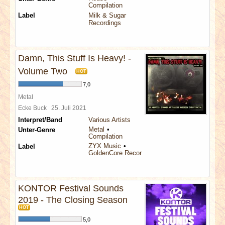
Compilation
Label
Milk & Sugar
Recordings
Damn, This Stuff Is Heavy! -
Volume Two
HOT
7,0
Metal
Ecke Buck
25. Juli 2021
Interpret/Band
Various Artists
Metal
Unter-Genre
Compilation
ZYX Music
Label
GoldenCore Records
KONTOR Festival Sounds
2019 - The Closing Season
HOT
5,0