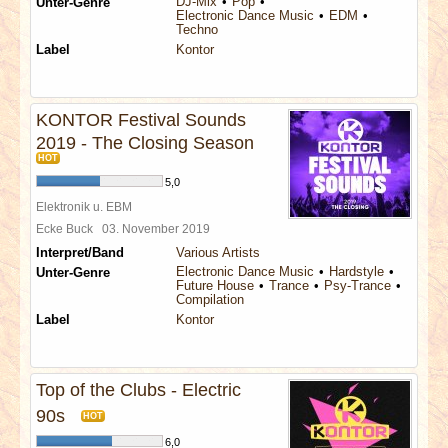
DJ-Mix
Pop
Unter-Genre
Electronic Dance Music
EDM
Techno
Label
Kontor
KONTOR Festival Sounds
2019 - The Closing Season
HOT
5,0
Elektronik u. EBM
Ecke Buck
03. November 2019
Interpret/Band
Various Artists
Electronic Dance Music
Hardstyle
Unter-Genre
Future House
Trance
Psy-Trance
Compilation
Label
Kontor
Top of the Clubs - Electric
90s
HOT
6,0