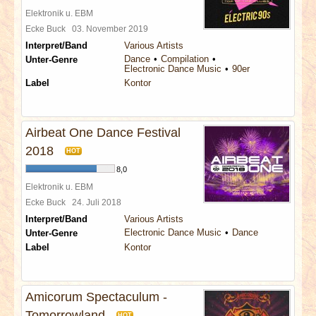
Elektronik u. EBM
Ecke Buck
03. November 2019
Interpret/Band
Various Artists
Dance
Compilation
Unter-Genre
Electronic Dance Music
90er
Label
Kontor
Airbeat One Dance Festival
2018
HOT
8,0
Elektronik u. EBM
Ecke Buck
24. Juli 2018
Interpret/Band
Various Artists
Electronic Dance Music
Dance
Unter-Genre
Label
Kontor
Amicorum Spectaculum -
Tomorrowland
HOT