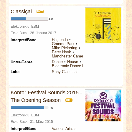
Classiçal
HOT
4,0
Elektronik u. EBM
Ecke Buck
28. Januar 2017
Haçienda
Interpret/Band
Graeme Park
Mike Pickering
Peter Hook
Manchester Camerata
Dance
House
Unter-Genre
Electronic Dance Music
Label
Sony Classical
Kontor Festival Sounds 2015 -
The Opening Season
HOT
9,0
Elektronik u. EBM
Ecke Buck
31. März 2015
Interpret/Band
Various Artists