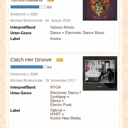
8,0
Elektronik u. EBM
Michael Brinkschulte
06. Januar 2018
Interpret/Band
Various Artists
Dance
Electronic Dance Music
Unter-Genre
Label
Kontor
Catch Her Groove
HOT
9,0
Elektronik u. EBM
Michael Brinkschulte
29. November 2017
Interpret/Band
RYGA
Electronic Dance Music
Unter-Genre
Synthpop
Dance
Electro Punk
Optical
Label
H'ART
Kontor New Media