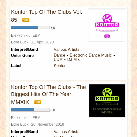
INTERVIEWS
Kontor Top Of The Clubs Vol.
SPECIALS
85
HOT
7,0
REDAKTION
Elektronik u. EBM
Ecke Buck
11. April 2020
Interpret/Band
Various Artists
LINKS
Dance
Electronic Dance Music
Unter-Genre
EDM
DJ-Mix
Label
Kontor
ARCHIV
Kontor Top Of The Clubs - The
Biggest Hits Of The Year
MMXIX
HOT
6,0
Elektronik u. EBM
Ecke Buck
20. November 2019
Interpret/Band
Various Artists