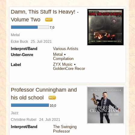
INTERVIEWS
Damn, This Stuff Is Heavy! -
SPECIALS
Volume Two
HOT
7,0
REDAKTION
Metal
Ecke Buck
25. Juli 2021
Interpret/Band
Various Artists
LINKS
Metal
Unter-Genre
Compilation
ZYX Music
Label
ARCHIV
GoldenCore Records
Professor Cunningham and
his old school
HOT
10,0
Jazz
Christine Rubel
24. Juli 2021
Interpret/Band
The Swinging
Professor