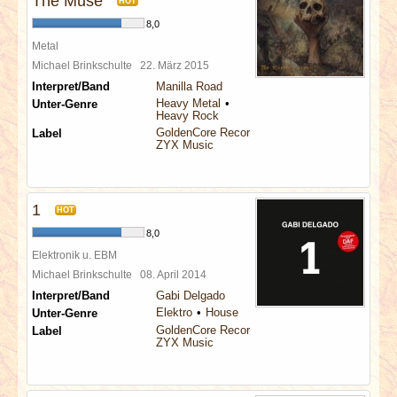
The Muse
HOT
8,0
Metal
Michael Brinkschulte
22. März 2015
Interpret/Band
Manilla Road
Heavy Metal
Unter-Genre
Heavy Rock
GoldenCore Records
Label
ZYX Music
1
HOT
8,0
Elektronik u. EBM
Michael Brinkschulte
08. April 2014
Interpret/Band
Gabi Delgado
Elektro
House
Unter-Genre
GoldenCore Records
Label
ZYX Music