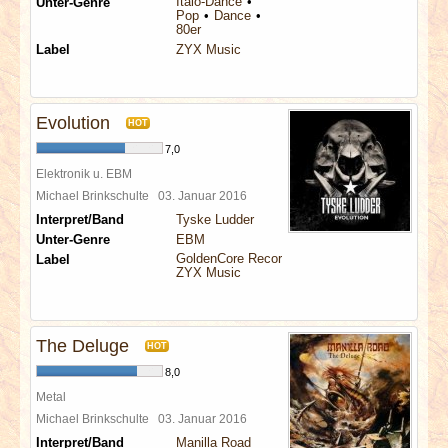
Italo-Dance
Unter-Genre
Pop
Dance
80er
Label
ZYX Music
Evolution
HOT
7,0
Elektronik u. EBM
Michael Brinkschulte
03. Januar 2016
Interpret/Band
Tyske Ludder
Unter-Genre
EBM
GoldenCore Records
Label
ZYX Music
The Deluge
HOT
8,0
Metal
Michael Brinkschulte
03. Januar 2016
Interpret/Band
Manilla Road