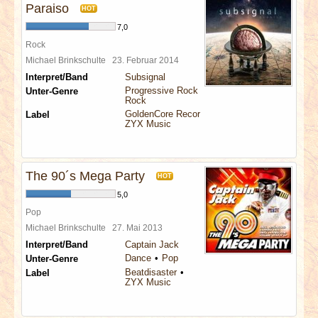
Paraiso
HOT
7,0
Rock
Michael Brinkschulte
23. Februar 2014
Interpret/Band
Subsignal
Progressive Rock
Unter-Genre
Rock
GoldenCore Records
Label
ZYX Music
The 90´s Mega Party
HOT
5,0
Pop
Michael Brinkschulte
27. Mai 2013
Interpret/Band
Captain Jack
Dance
Pop
Unter-Genre
Beatdisaster
Label
ZYX Music