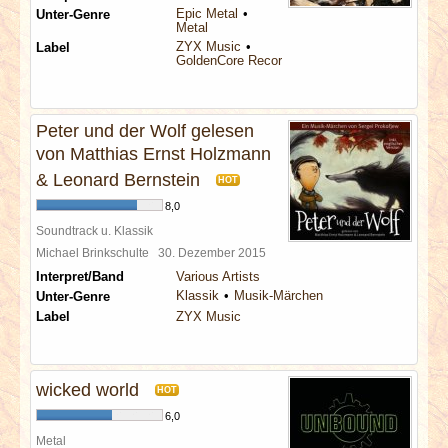
Epic Metal
Unter-Genre
Metal
ZYX Music
Label
GoldenCore Records
Peter und der Wolf gelesen
von Matthias Ernst Holzmann
& Leonard Bernstein
HOT
8,0
Soundtrack u. Klassik
Michael Brinkschulte
30. Dezember 2015
Interpret/Band
Various Artists
Klassik
Musik-Märchen
Unter-Genre
Label
ZYX Music
wicked world
HOT
6,0
Metal