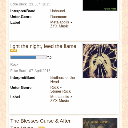
Ecke Buck
23. Juni 2015
Interpret/Band
Unbound
Unter-Genre
Doomcore
Metalapolis
Label
ZYX Music
light the night, feed the flame
HOT
7,0
Rock
Ecke Buck
07. April 2015
Interpret/Band
Brothers of the
Head
Rock
Unter-Genre
Stoner Rock
Metalapolis
Label
ZYX Music
The Blesses Curse & After