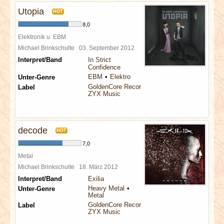
Utopia
HOT
8,0
Elektronik u. EBM
Michael Brinkschulte
03. September 2012
Interpret/Band
In Strict
Confidence
EBM
Elektro
Unter-Genre
GoldenCore Records
Label
ZYX Music
decode
HOT
7,0
Metal
Michael Brinkschulte
18. März 2012
Interpret/Band
Exilia
Heavy Metal
Unter-Genre
Metal
GoldenCore Records
Label
ZYX Music