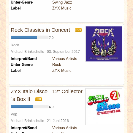
Unter-Genre
Swing Jazz
Label
ZYX Music
Rock Classics in Concert
HOT
7,0
Rock
Michael Brinkschulte
03. September 2017
Interpret/Band
Various Artists
Unter-Genre
Rock
Label
ZYX Music
ZYX Italo Disco - 12" Collector
´s Box II
HOT
6,0
Pop
Michael Brinkschulte
21. Juni 2016
Interpret/Band
Various Artists