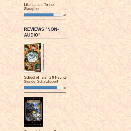
Like Lambs: To the
Slaughter
8,0
¯¯¯¯¯¯¯¯¯¯¯¯¯¯¯¯¯¯¯¯¯¯¯¯
REVIEWS "NON-
AUDIO"
School of Talents 9 Neunte
Stunde: Schatzfieber!
9,0
¯¯¯¯¯¯¯¯¯¯¯¯¯¯¯¯¯¯¯¯¯¯¯¯