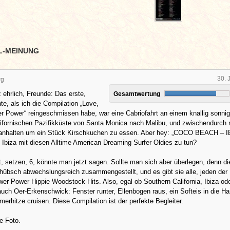
L-MEINUNG
30. 
rg
 ehrlich, Freunde: Das erste,
Gesamtwertung
te, als ich die Compilation „Love,
r Power“ reingeschmissen habe, war eine Cabriofahrt an einem knallig sonni
lifornischen Pazifikküste von Santa Monica nach Malibu, und zwischendurch 
nhalten um ein Stück Kirschkuchen zu essen. Aber hey: „COCO BEACH – I
n Ibiza mit diesen Alltime American Dreaming Surfer Oldies zu tun?
, setzen, 6, könnte man jetzt sagen. Sollte man sich aber überlegen, denn di
hübsch abwechslungsreich zusammengestellt, und es gibt sie alle, jeden der
er Power Hippie Woodstock-Hits. Also, egal ob Southern California, Ibiza od
ch Oer-Erkenschwick: Fenster runter, Ellenbogen raus, ein Softeis in die H
erhitze cruisen. Diese Compilation ist der perfekte Begleiter.
he Foto.