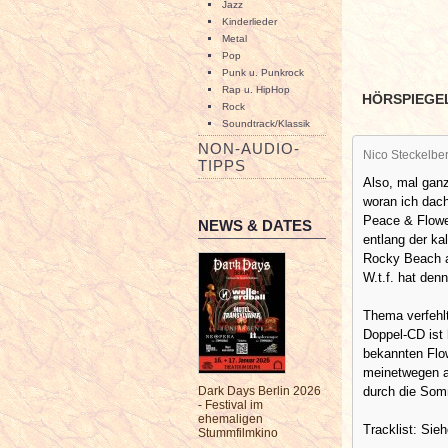
Jazz
Kinderlieder
Metal
Pop
Punk u. Punkrock
Rap u. HipHop
HÖRSPIEGE
Rock
Soundtrack/Klassik
NON-AUDIO-
Nico Steckelbe
TIPPS
Also, mal ganz
woran ich dach
Peace & Flowe
NEWS & DATES
entlang der ka
Rocky Beach a
W.t.f. hat den
Thema verfehlt
Doppel-CD ist 
bekannten Flow
meinetwegen au
Dark Days Berlin 2026
durch die Somm
- Festival im
ehemaligen
Tracklist: Sie
Stummfilmkino