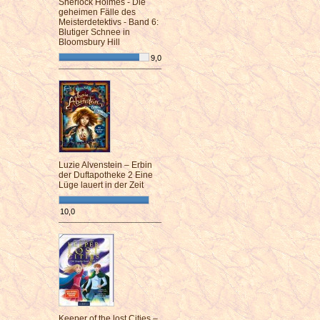
Sherlock Holmes - Die
geheimen Fälle des
Meisterdetektivs - Band 6:
Blutiger Schnee in
Bloomsbury Hill
9,0
¯¯¯¯¯¯¯¯¯¯¯¯¯¯¯¯¯¯¯¯¯¯¯¯
Luzie Alvenstein – Erbin
der Duftapotheke 2 Eine
Lüge lauert in der Zeit
10,0
¯¯¯¯¯¯¯¯¯¯¯¯¯¯¯¯¯¯¯¯¯¯¯¯
Keeper of the lost Cities –