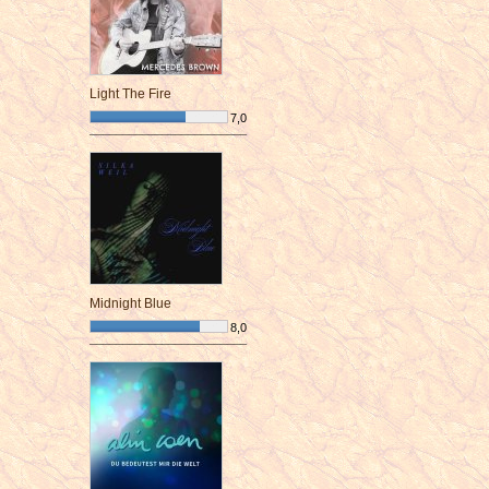
Light The Fire
7,0
¯¯¯¯¯¯¯¯¯¯¯¯¯¯¯¯¯¯¯¯¯¯¯¯
Midnight Blue
8,0
¯¯¯¯¯¯¯¯¯¯¯¯¯¯¯¯¯¯¯¯¯¯¯¯