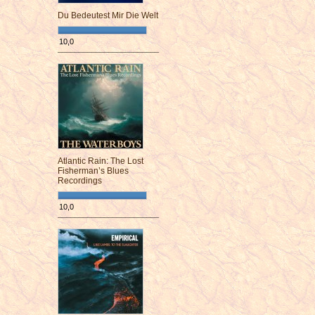
Du Bedeutest Mir Die Welt
10,0
¯¯¯¯¯¯¯¯¯¯¯¯¯¯¯¯¯¯¯¯¯¯¯¯
Atlantic Rain: The Lost
Fisherman’s Blues
Recordings
10,0
¯¯¯¯¯¯¯¯¯¯¯¯¯¯¯¯¯¯¯¯¯¯¯¯