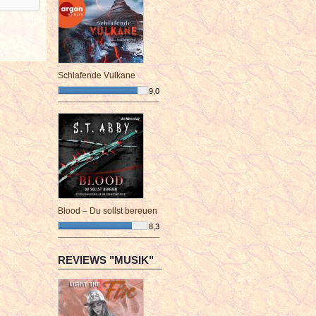
Schlafende Vulkane
9,0
¯¯¯¯¯¯¯¯¯¯¯¯¯¯¯¯¯¯¯¯¯¯¯¯
Blood – Du sollst bereuen
8,3
¯¯¯¯¯¯¯¯¯¯¯¯¯¯¯¯¯¯¯¯¯¯¯¯
REVIEWS "MUSIK"