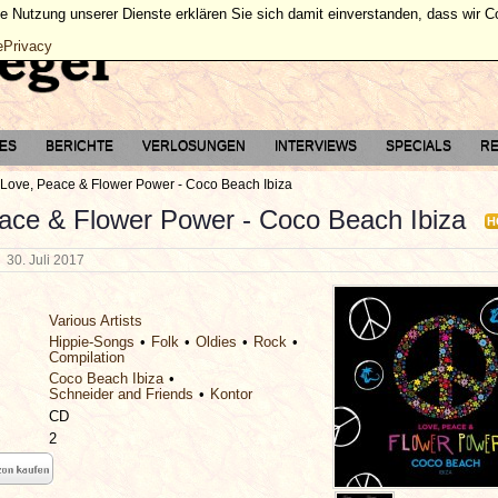
ie Nutzung unserer Dienste erklären Sie sich damit einverstanden, dass wir 
ePrivacy
TES
BERICHTE
VERLOSUNGEN
INTERVIEWS
SPECIALS
RE
Love, Peace & Flower Power - Coco Beach Ibiza
ace & Flower Power - Coco Beach Ibiza
H
g
30. Juli 2017
Various Artists
Hippie-Songs
Folk
Oldies
Rock
Compilation
Coco Beach Ibiza
Schneider and Friends
Kontor
CD
2