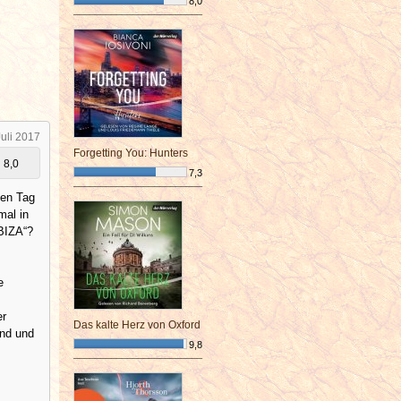
8,0
¯¯¯¯¯¯¯¯¯¯¯¯¯¯¯¯¯¯¯¯¯¯¯¯
Juli 2017
Forgetting You: Hunters
8,0
7,3
¯¯¯¯¯¯¯¯¯¯¯¯¯¯¯¯¯¯¯¯¯¯¯¯
gen Tag
mal in
BIZA“?
e
er
Das kalte Herz von Oxford
and und
9,8
¯¯¯¯¯¯¯¯¯¯¯¯¯¯¯¯¯¯¯¯¯¯¯¯