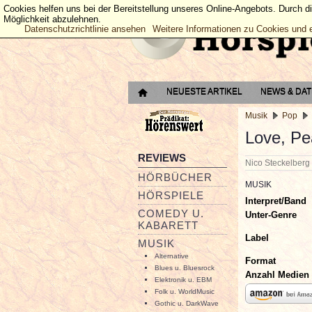
Cookies helfen uns bei der Bereitstellung unseres Online-Angebots. Durch d
Möglichkeit abzulehnen.
Datenschutzrichtlinie ansehen
Weitere Informationen zu Cookies und 
NEUESTE ARTIKEL
NEWS & DA
Musik
Pop
Love, Pe
REVIEWS
Nico Steckelber
HÖRBÜCHER
MUSIK
HÖRSPIELE
Interpret/Band
COMEDY U.
Unter-Genre
KABARETT
Label
MUSIK
Alternative
Format
Blues u. Bluesrock
Anzahl Medien
Elektronik u. EBM
Folk u. WorldMusic
Gothic u. DarkWave