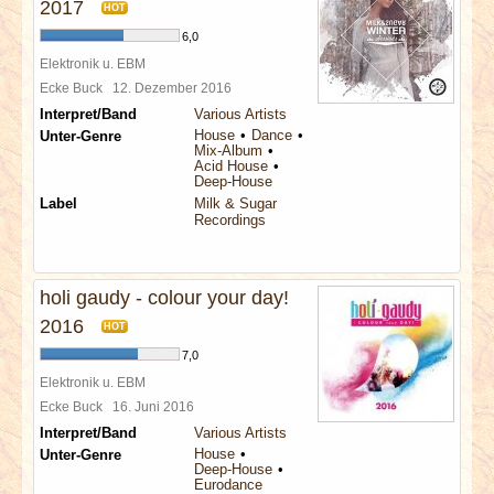
2017
HOT
6,0
Elektronik u. EBM
Ecke Buck
12. Dezember 2016
Interpret/Band
Various Artists
House
Dance
Unter-Genre
Mix-Album
Acid House
Deep-House
Label
Milk & Sugar
Recordings
holi gaudy - colour your day!
2016
HOT
7,0
Elektronik u. EBM
Ecke Buck
16. Juni 2016
Interpret/Band
Various Artists
House
Unter-Genre
Deep-House
Eurodance