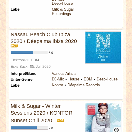
Deep-House
Label
Milk & Sugar
Recordings
Nassau Beach Club Ibiza
2020 / Déepalma Ibiza 2020
HOT
6,0
Elektronik u. EBM
Ecke Buck
05. Juli 2020
Interpret/Band
Various Artists
DJ-Mix
House
EDM
Deep-House
Unter-Genre
Kontor
Déepalma Records
Label
Milk & Sugar - Winter
Sessions 2020 / KONTOR
Sunset Chill 2020
HOT
7,0