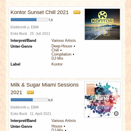
INTERVIEWS
Kontor Sunset Chill 2021
HOT
SPECIALS
7,0
Elektronik u. EBM
REDAKTION
Ecke Buck
25. Juli 2021
Interpret/Band
Various Artists
Deep-House
Unter-Genre
LINKS
Chill
Compilation
DJ-Mix
ARCHIV
Label
Kontor
Milk & Sugar Miami Sessions
2021
HOT
6,0
Elektronik u. EBM
Ecke Buck
11. April 2021
Interpret/Band
Various Artists
House
Unter-Genre
DJ-Mix