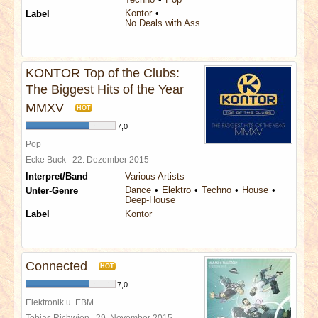
Kontor
Label
No Deals with Assholes
KONTOR Top of the Clubs:
The Biggest Hits of the Year
MMXV
HOT
7,0
Pop
Ecke Buck
22. Dezember 2015
Interpret/Band
Various Artists
Dance
Elektro
Techno
House
Unter-Genre
Deep-House
Label
Kontor
Connected
HOT
7,0
Elektronik u. EBM
Tobias Richwien
29. November 2015