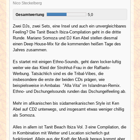
Nico Steckelberg
Gesamtwertung
5,0
Zwei DJs, zwei Sets, eine Insel und auch ein unvergleichbares
Feeling? Die Tanit Beach Ibiza-Compilation geht in die dritte
Runde. Mariano Somoza und DJ Ken Abel stellen diesmal
einen Deep House-Mix für die kommenden heißen Tage des
Jahres zusammen.
Es startet mit einigen Ethno-Sounds, geht dann locker-luftig
weiter wie das Kleid der Strohhut-Frau in der Raffaelo-
Werbung. Tatsächlich sind es die Tribal-Vibes, die
insbesondere die erste der beiden CDs prägen, wie
beispielsweise in Ambalas "Alla Vita" im Islandman-Remix.
Ethno- und Dschungelsounds runden das Dschungelfeeling ab.
Mehr im afikanischen bis südamerikanischen Style ist Ken
Abel auf CD2 unterwegs, und insgesamt etwas weniger chillig
als Somoza.
Alles in allem ist Tanit Beach Ibiza Vol. 3 eine Compilation, die
in Kombination mit Wetter und Location sicherlich gut
funktioniert. Allein aus der Kraft der Musik heraus kommt aber