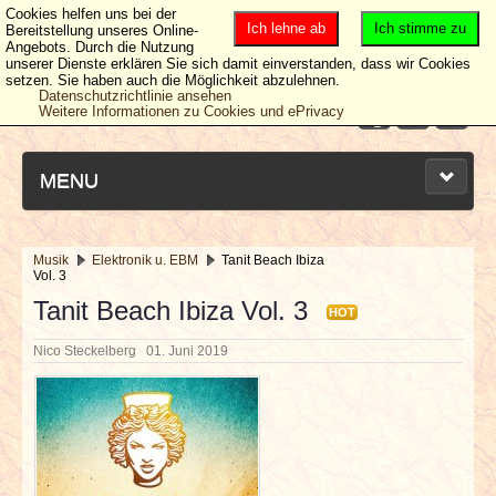
Cookies helfen uns bei der
Ich lehne ab
Ich stimme zu
Bereitstellung unseres Online-
Angebots. Durch die Nutzung
unserer Dienste erklären Sie sich damit einverstanden, dass wir Cookies
setzen. Sie haben auch die Möglichkeit abzulehnen.
Datenschutzrichtlinie ansehen
Weitere Informationen zu Cookies und ePrivacy
MENU
Musik
Elektronik u. EBM
Tanit Beach Ibiza
Vol. 3
NEUESTE ARTIKEL
Tanit Beach Ibiza Vol. 3
HOT
NEWS & DATES
Nico Steckelberg
01. Juni 2019
BERICHTE
VERLOSUNGEN