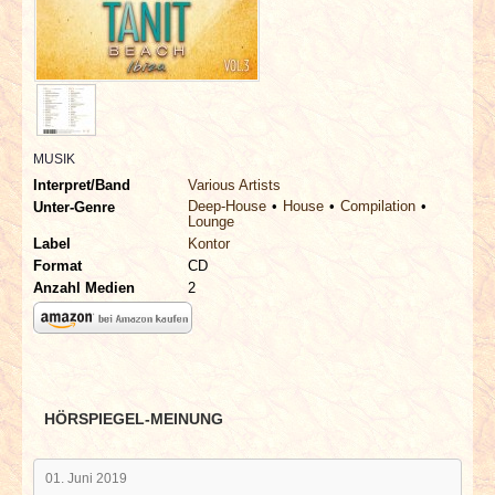
INTERVIEWS
SPECIALS
REDAKTION
MUSIK
LINKS
Interpret/Band
Various Artists
Deep-House
House
Compilation
Unter-Genre
Lounge
ARCHIV
Label
Kontor
Format
CD
Anzahl Medien
2
HÖRSPIEGEL-MEINUNG
01. Juni 2019