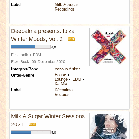
Label
Milk & Sugar
Recordings
Déepalma presents: Ibiza
Winter Moods, Vol. 2
HOT
6,0
Elektronik u. EBM
Ecke Buck
06. Dezember 2020
Interpret/Band
Various Artists
House
Unter-Genre
Lounge
EDM
DJ-Mix
Label
Déepalma
Records
Milk & Sugar Winter Sessions
2021
HOT
5,0