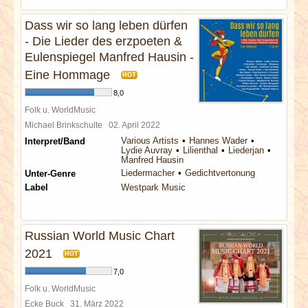
Dass wir so lang leben dürfen
- Die Lieder des erzpoeten &
Eulenspiegel Manfred Hausin -
Eine Hommage
HOT
8,0
Folk u. WorldMusic
Michael Brinkschulte
02. April 2022
Various Artists
Hannes Wader
Interpret/Band
Lydie Auvray
Lilienthal
Liederjan
Manfred Hausin
Liedermacher
Gedichtvertonung
Unter-Genre
Label
Westpark Music
Russian World Music Chart
2021
HOT
7,0
Folk u. WorldMusic
Ecke Buck
31. März 2022