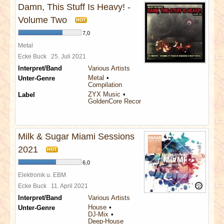
Damn, This Stuff Is Heavy! -
Volume Two
HOT
7,0
Metal
Ecke Buck
25. Juli 2021
Interpret/Band
Various Artists
Metal
Unter-Genre
Compilation
ZYX Music
Label
GoldenCore Records
Milk & Sugar Miami Sessions
2021
HOT
6,0
Elektronik u. EBM
Ecke Buck
11. April 2021
Interpret/Band
Various Artists
House
Unter-Genre
DJ-Mix
Deep-House