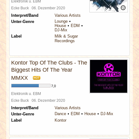
Elektronik u. EBM
Ecke Buck
06. Dezember 2020
Interpret/Band
Various Artists
Lounge
Unter-Genre
House
EDM
DJ-Mix
Label
Milk & Sugar
Recordings
Kontor Top Of The Clubs - The
Biggest Hits Of The Year
MMXX
HOT
7,0
Elektronik u. EBM
Ecke Buck
06. Dezember 2020
Interpret/Band
Various Artists
Dance
EDM
House
DJ-Mix
Unter-Genre
Label
Kontor