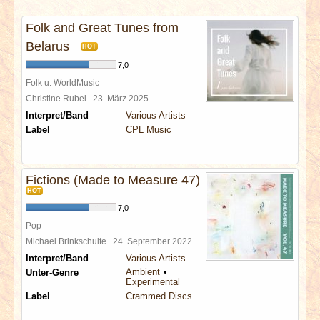
INTERVIEWS
Folk and Great Tunes from
SPECIALS
Belarus
HOT
7,0
REDAKTION
Folk u. WorldMusic
Christine Rubel
23. März 2025
Interpret/Band
Various Artists
LINKS
Label
CPL Music
ARCHIV
Fictions (Made to Measure 47)
HOT
7,0
Pop
Michael Brinkschulte
24. September 2022
Interpret/Band
Various Artists
Ambient
Unter-Genre
Experimental
Label
Crammed Discs