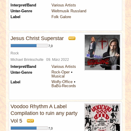
Interpret/Band
Various Artists
Unter-Genre
Weltmusik Russland
Label
Folk Galore
Jesus Christ Superstar
HOT
7,0
Rock
Michael Brinkschulte
09. März 2022
Interpret/Band
Various Artists
Rock-Oper
Unter-Genre
Musical
Wolfy-Office
Label
BaBü-Records
Voodoo Rhythm A Label
Compilation to ruin any party
Vol 5
HOT
7,0