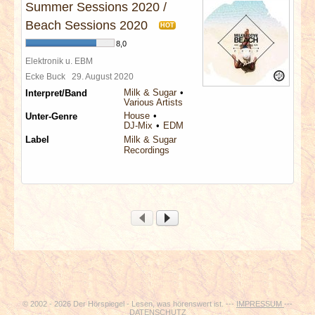
Summer Sessions 2020 /
Beach Sessions 2020
HOT
8,0
Elektronik u. EBM
Ecke Buck
29. August 2020
Milk & Sugar
Interpret/Band
Various Artists
House
Unter-Genre
DJ-Mix
EDM
Label
Milk & Sugar
Recordings
© 2002 - 2026 Der Hörspiegel - Lesen, was hörenswert ist. ---
IMPRESSUM
---
DATENSCHUTZ