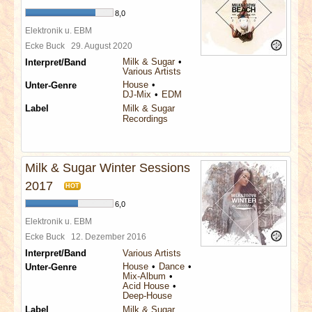
8,0
Elektronik u. EBM
Ecke Buck
29. August 2020
Milk & Sugar
Interpret/Band
Various Artists
House
Unter-Genre
DJ-Mix
EDM
Label
Milk & Sugar
Recordings
Milk & Sugar Winter Sessions
2017
HOT
6,0
Elektronik u. EBM
Ecke Buck
12. Dezember 2016
Interpret/Band
Various Artists
House
Dance
Unter-Genre
Mix-Album
Acid House
Deep-House
Label
Milk & Sugar