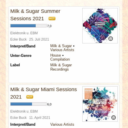
INTERVIEWS
Milk & Sugar Summer
SPECIALS
Sessions 2021
HOT
7,0
REDAKTION
Elektronik u. EBM
Ecke Buck
25. Juli 2021
Milk & Sugar
Interpret/Band
LINKS
Various Artists
House
Unter-Genre
Compilation
ARCHIV
Label
Milk & Sugar
Recordings
Milk & Sugar Miami Sessions
2021
HOT
6,0
Elektronik u. EBM
Ecke Buck
11. April 2021
Interpret/Band
Various Artists