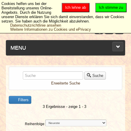
Cookies helfen uns bei der
Ich lehne ab
Ich stimme zu
Bereitstellung unseres Online-
Angebots. Durch die Nutzung
unserer Dienste erklären Sie sich damit einverstanden, dass wir Cookies
setzen. Sie haben auch die Möglichkeit abzulehnen.
Datenschutzrichtlinie ansehen
Weitere Informationen zu Cookies und ePrivacy
MENU
NEUESTE ARTIKEL
Suche
Erweiterte Suche
NEWS & DATES
Filters
BERICHTE
3 Ergebnisse - zeige 1 - 3
VERLOSUNGEN
Reihenfolge