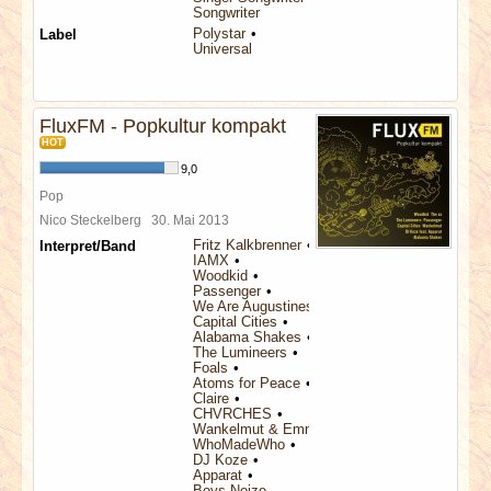
Songwriter
Polystar
Label
Universal
FluxFM - Popkultur kompakt
HOT
9,0
Pop
Nico Steckelberg
30. Mai 2013
Fritz Kalkbrenner
Interpret/Band
IAMX
Woodkid
Passenger
We Are Augustines
Capital Cities
Alabama Shakes
The Lumineers
Foals
Atoms for Peace
Claire
CHVRCHES
Wankelmut & Emma Louise
WhoMadeWho
DJ Koze
Apparat
Boys Noize