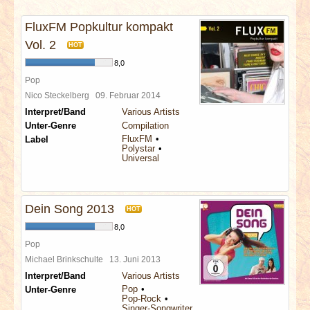
INTERVIEWS
FluxFM Popkultur kompakt
SPECIALS
Vol. 2
HOT
8,0
REDAKTION
Pop
Nico Steckelberg
09. Februar 2014
Interpret/Band
Various Artists
LINKS
Unter-Genre
Compilation
FluxFM
Label
Polystar
ARCHIV
Universal
Dein Song 2013
HOT
8,0
Pop
Michael Brinkschulte
13. Juni 2013
Interpret/Band
Various Artists
Pop
Unter-Genre
Pop-Rock
Singer-Songwriter