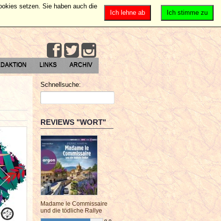
Cookies setzen. Sie haben auch die
Ich lehne ab
Ich stimme zu
DAKTION
LINKS
ARCHIV
Schnellsuche:
REVIEWS "WORT"
Madame le Commissaire
und die tödliche Rallye