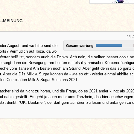
L-MEINUNG
25. 
der August, und wo bitte sind die
Gesamtwertung
orts? Vermutlich auf Ibiza, da wo
Wetter heiß ist, sondern auch die Drinks. Ach nein, die sollten besser cools se
ze sorgt dann die Bewegung, am besten mittels rhythmischer Körperertüchtigu
reche vom Tanzen! Am besten noch am Strand. Aber geht denn das so ganz 
 Aber die DJs Milk & Sugar können da - wie so oft - wieder einmal abhilfe sc
ellen Compilation Milk & Sugar Sessions 2021.
atcher sind da nicht zu hören, und die Frage, ob es 2021 ander klingt als 202
al dahin gestellt. Es geht ja auch mehr ums Tanzbein, das hier geschwungen
jetzt denkt, “OK, Bookmer”, der darf gern aufhören zu lesen und anfangen zu 