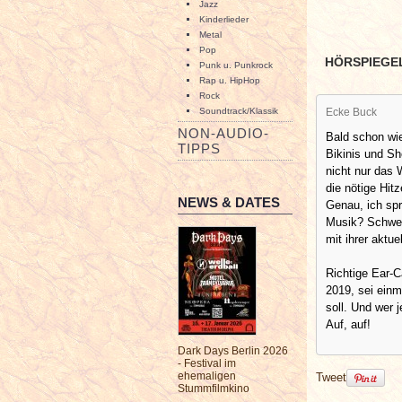
Jazz
Kinderlieder
Metal
Pop
HÖRSPIEGE
Punk u. Punkrock
Rap u. HipHop
Rock
Soundtrack/Klassik
Ecke Buck
NON-AUDIO-
Bald schon wie
TIPPS
Bikinis und Sh
nicht nur das 
die nötige Hit
NEWS & DATES
Genau, ich sp
Musik? Schwer.
mit ihrer aktu
Richtige Ear-C
2019, sei einm
soll. Und wer 
Auf, auf!
Dark Days Berlin 2026
- Festival im
ehemaligen
Tweet
Stummfilmkino