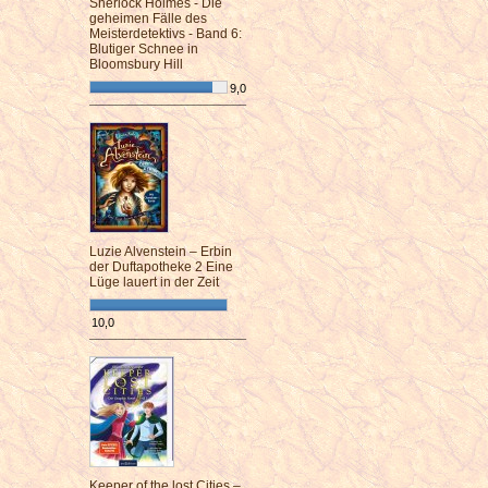
Sherlock Holmes - Die
geheimen Fälle des
Meisterdetektivs - Band 6:
Blutiger Schnee in
Bloomsbury Hill
9,0
¯¯¯¯¯¯¯¯¯¯¯¯¯¯¯¯¯¯¯¯¯¯¯¯
Luzie Alvenstein – Erbin
der Duftapotheke 2 Eine
Lüge lauert in der Zeit
10,0
¯¯¯¯¯¯¯¯¯¯¯¯¯¯¯¯¯¯¯¯¯¯¯¯
Keeper of the lost Cities –