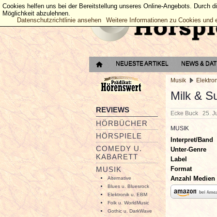
Cookies helfen uns bei der Bereitstellung unseres Online-Angebots. Durch d
Möglichkeit abzulehnen.
Datenschutzrichtlinie ansehen
Weitere Informationen zu Cookies und 
NEUESTE ARTIKEL
NEWS & DA
Musik
Elektro
Milk & S
REVIEWS
Ecke Buck
25. J
HÖRBÜCHER
MUSIK
HÖRSPIELE
Interpret/Band
COMEDY U.
Unter-Genre
KABARETT
Label
Format
MUSIK
Anzahl Medien
Alternative
Blues u. Bluesrock
Elektronik u. EBM
Folk u. WorldMusic
Gothic u. DarkWave