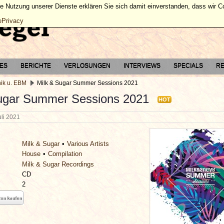
ie Nutzung unserer Dienste erklären Sie sich damit einverstanden, dass wir 
ePrivacy
TES
BERICHTE
VERLOSUNGEN
INTERVIEWS
SPECIALS
RE
nik u. EBM
Milk & Sugar Summer Sessions 2021
ugar Summer Sessions 2021
HOT
uli 2021
Milk & Sugar
Various Artists
House
Compilation
Milk & Sugar Recordings
CD
2