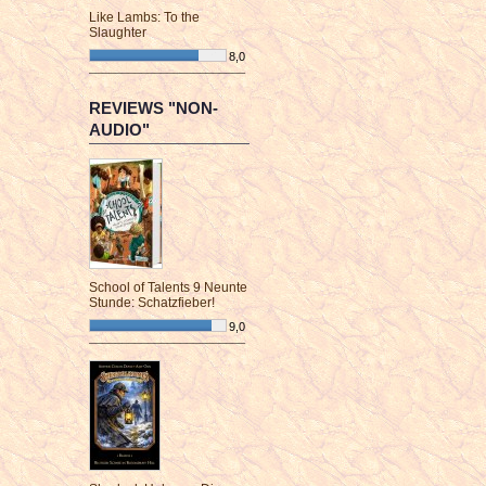
Like Lambs: To the
Slaughter
8,0
¯¯¯¯¯¯¯¯¯¯¯¯¯¯¯¯¯¯¯¯¯¯¯¯
REVIEWS "NON-
AUDIO"
School of Talents 9 Neunte
Stunde: Schatzfieber!
9,0
¯¯¯¯¯¯¯¯¯¯¯¯¯¯¯¯¯¯¯¯¯¯¯¯