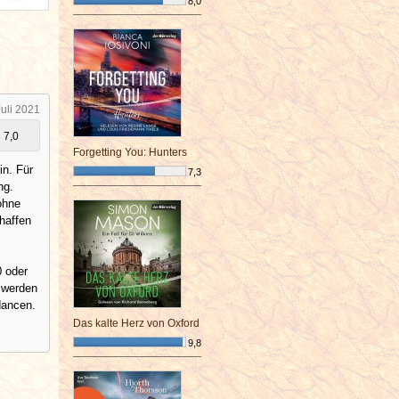
8,0
¯¯¯¯¯¯¯¯¯¯¯¯¯¯¯¯¯¯¯¯¯¯¯¯
Juli 2021
7,0
Forgetting You: Hunters
in. Für
7,3
ng.
¯¯¯¯¯¯¯¯¯¯¯¯¯¯¯¯¯¯¯¯¯¯¯¯
ohne
haffen
0 oder
 werden
dancen.
Das kalte Herz von Oxford
9,8
¯¯¯¯¯¯¯¯¯¯¯¯¯¯¯¯¯¯¯¯¯¯¯¯