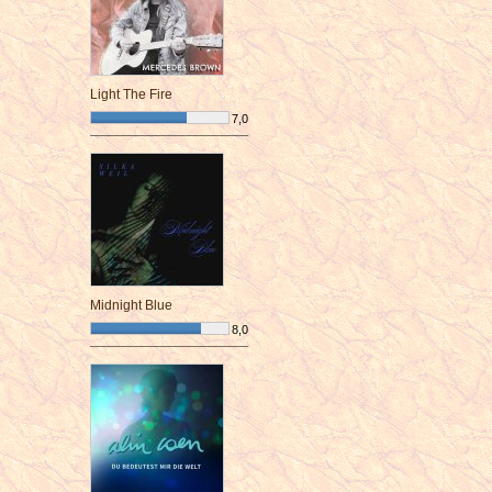
Light The Fire
7,0
¯¯¯¯¯¯¯¯¯¯¯¯¯¯¯¯¯¯¯¯¯¯¯¯
Midnight Blue
8,0
¯¯¯¯¯¯¯¯¯¯¯¯¯¯¯¯¯¯¯¯¯¯¯¯