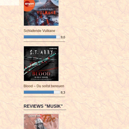
Schlafende Vulkane
9,0
¯¯¯¯¯¯¯¯¯¯¯¯¯¯¯¯¯¯¯¯¯¯¯¯
Blood – Du sollst bereuen
8,3
¯¯¯¯¯¯¯¯¯¯¯¯¯¯¯¯¯¯¯¯¯¯¯¯
REVIEWS "MUSIK"