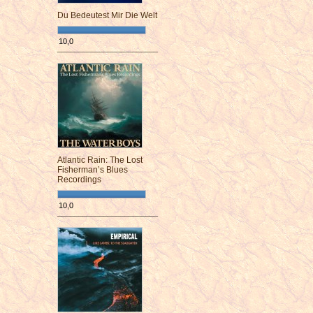
Du Bedeutest Mir Die Welt
10,0
¯¯¯¯¯¯¯¯¯¯¯¯¯¯¯¯¯¯¯¯¯¯¯¯
Atlantic Rain: The Lost
Fisherman’s Blues
Recordings
10,0
¯¯¯¯¯¯¯¯¯¯¯¯¯¯¯¯¯¯¯¯¯¯¯¯