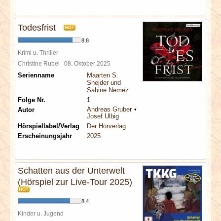
Todesfrist
HOT
8,8
Krimi u. Thriller
Christine Rubel
08. Oktober 2025
Serienname
Maarten S.
Snejder und
Sabine Nemez
Folge Nr.
1
Andreas Gruber
Autor
Josef Ulbig
Hörspiellabel/Verlag
Der Hörverlag
Erscheinungsjahr
2025
Schatten aus der Unterwelt
(Hörspiel zur Live-Tour 2025)
HOT
8,4
Kinder u. Jugend