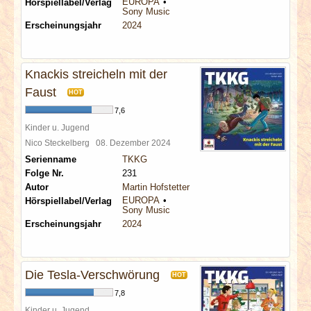
EUROPA
Hörspiellabel/Verlag
Sony Music
Erscheinungsjahr
2024
Knackis streicheln mit der
Faust
HOT
7,6
Kinder u. Jugend
Nico Steckelberg
08. Dezember 2024
Serienname
TKKG
Folge Nr.
231
Autor
Martin Hofstetter
EUROPA
Hörspiellabel/Verlag
Sony Music
Erscheinungsjahr
2024
Die Tesla-Verschwörung
HOT
7,8
Kinder u. Jugend