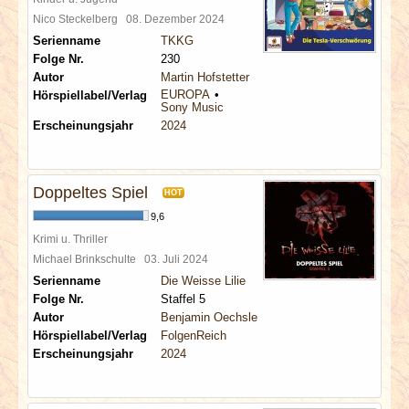
Nico Steckelberg
08. Dezember 2024
Serienname
TKKG
Folge Nr.
230
Autor
Martin Hofstetter
EUROPA
Hörspiellabel/Verlag
Sony Music
Erscheinungsjahr
2024
Doppeltes Spiel
HOT
9,6
Krimi u. Thriller
Michael Brinkschulte
03. Juli 2024
Serienname
Die Weisse Lilie
Folge Nr.
Staffel 5
Autor
Benjamin Oechsle
Hörspiellabel/Verlag
FolgenReich
Erscheinungsjahr
2024