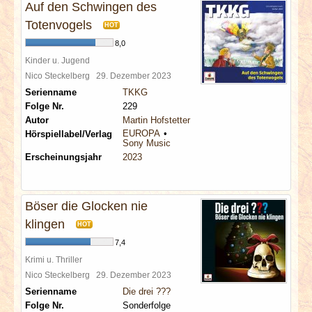
Auf den Schwingen des
Totenvogels
HOT
8,0
Kinder u. Jugend
Nico Steckelberg
29. Dezember 2023
Serienname
TKKG
Folge Nr.
229
Autor
Martin Hofstetter
EUROPA
Hörspiellabel/Verlag
Sony Music
Erscheinungsjahr
2023
Böser die Glocken nie
klingen
HOT
7,4
Krimi u. Thriller
Nico Steckelberg
29. Dezember 2023
Serienname
Die drei ???
Folge Nr.
Sonderfolge