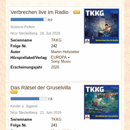
INTERVIEWS
Verbrechen live im Radio
HOT
SPECIALS
9,0
Science-Fiction
REDAKTION
Nico Steckelberg
26. Juli 2026
Serienname
TKKG
Folge Nr.
242
LINKS
Autor
Martin Hofstetter
EUROPA
Hörspiellabel/Verlag
Sony Music
ARCHIV
Erscheinungsjahr
2026
Das Rätsel der Gruselvilla
HOT
7,8
Kinder u. Jugend
Nico Steckelberg
21. Juni 2026
Serienname
TKKG
Folge Nr.
241