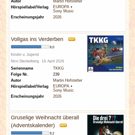
Autor
Martin Hofstetter
EUROPA
Hörspiellabel/Verlag
Sony Music
Erscheinungsjahr
2026
Vollgas ins Verderben
HOT
8,0
Kinder u. Jugend
Nico Steckelberg
19. April 2026
Serienname
TKKG
Folge Nr.
239
Autor
Martin Hofstetter
EUROPA
Hörspiellabel/Verlag
Sony Music
Erscheinungsjahr
2026
Gruselige Weihnacht überall
(Adventskalender)
HOT
8,2