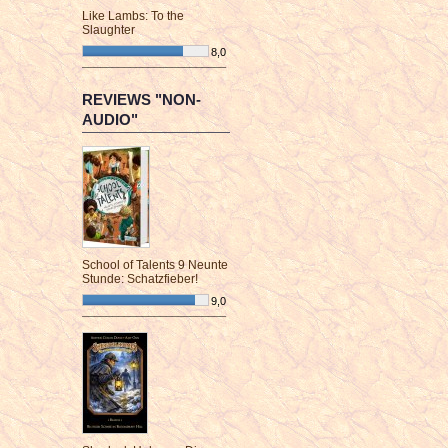
Like Lambs: To the
Slaughter
8,0
¯¯¯¯¯¯¯¯¯¯¯¯¯¯¯¯¯¯¯¯¯¯¯¯
REVIEWS "NON-
AUDIO"
School of Talents 9 Neunte
Stunde: Schatzfieber!
9,0
¯¯¯¯¯¯¯¯¯¯¯¯¯¯¯¯¯¯¯¯¯¯¯¯