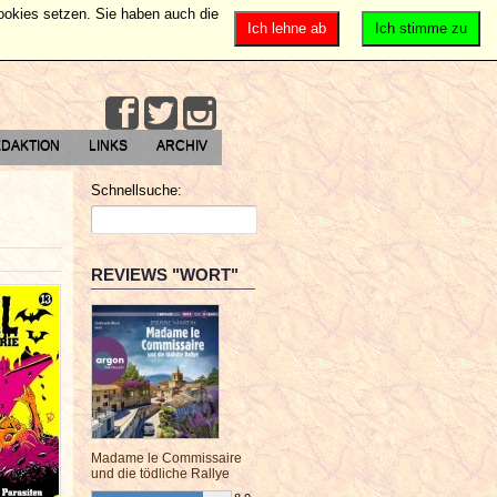
Cookies setzen. Sie haben auch die
Ich lehne ab
Ich stimme zu
DAKTION
LINKS
ARCHIV
Schnellsuche:
REVIEWS "WORT"
Madame le Commissaire
und die tödliche Rallye