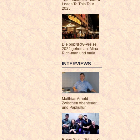
Leads To This Tour
2025
Die popNRW-Preise
2024 gehen an: Mina
Rich-man und maïa
INTERVIEWS
Matthias Arnold:
Zwischen Abenteuer
und Popkultur
Roine Stolt - "We can’t