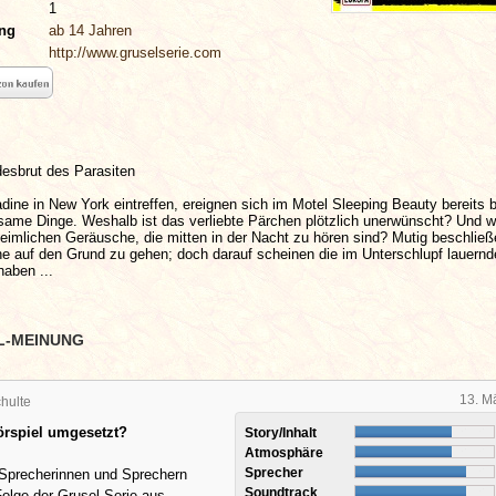
1
ung
ab 14 Jahren
http://www.gruselserie.com
desbrut des Parasiten
dine in New York eintreffen, ereignen sich im Motel Sleeping Beauty bereits 
same Dinge. Weshalb ist das verliebte Pärchen plötzlich unerwünscht? Und 
imlichen Geräusche, die mitten in der Nacht zu hören sind? Mutig beschließ
e auf den Grund zu gehen; doch darauf scheinen die im Unterschlupf lauernde
haben ...
L-MEINUNG
13. M
hulte
örspiel umgesetzt?
Story/Inhalt
Atmosphäre
Sprecher
 Sprecherinnen und Sprechern
Soundtrack
olge der Grusel-Serie aus.