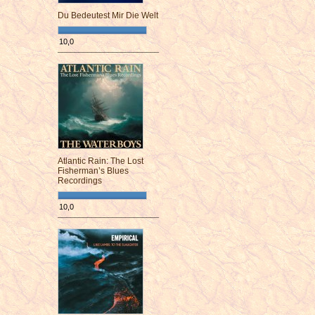
Du Bedeutest Mir Die Welt
10,0
¯¯¯¯¯¯¯¯¯¯¯¯¯¯¯¯¯¯¯¯¯¯¯¯
Atlantic Rain: The Lost
Fisherman’s Blues
Recordings
10,0
¯¯¯¯¯¯¯¯¯¯¯¯¯¯¯¯¯¯¯¯¯¯¯¯