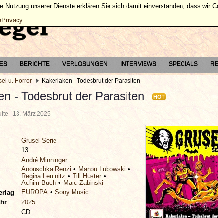
ie Nutzung unserer Dienste erklären Sie sich damit einverstanden, dass wir 
ePrivacy
TES
BERICHTE
VERLOSUNGEN
INTERVIEWS
SPECIALS
RE
el u. Horror
Kakerlaken - Todesbrut der Parasiten
en - Todesbrut der Parasiten
HOT
hulte
13. März 2025
Grusel-Serie
13
André Minninger
Anouschka Renzi
Manou Lubowski
Regina Lemnitz
Till Huster
Achim Buch
Marc Zabinski
EUROPA
Sony Music
erlag
ahr
2025
CD