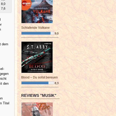
8,0
7,6
d
er
Schlafende Vulkane
m
9,0
¯¯¯¯¯¯¯¯¯¯¯¯¯¯¯¯¯¯¯¯¯¯¯¯
it dem
el-
tgegen
Blood – Du sollst bereuen
nicht
it den
8,3
¯¯¯¯¯¯¯¯¯¯¯¯¯¯¯¯¯¯¯¯¯¯¯¯
REVIEWS "MUSIK"
en
n Titel