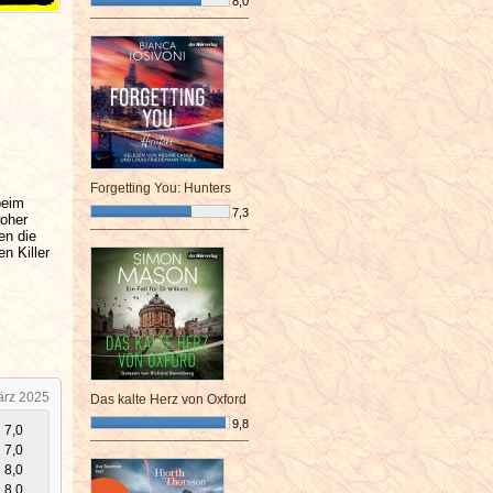
8,0
¯¯¯¯¯¯¯¯¯¯¯¯¯¯¯¯¯¯¯¯¯¯¯¯
Forgetting You: Hunters
beim
7,3
woher
en die
¯¯¯¯¯¯¯¯¯¯¯¯¯¯¯¯¯¯¯¯¯¯¯¯
n Killer
ärz 2025
Das kalte Herz von Oxford
9,8
7,0
¯¯¯¯¯¯¯¯¯¯¯¯¯¯¯¯¯¯¯¯¯¯¯¯
7,0
8,0
8,0