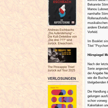
Bekannte Sti
Manou Lubowsk
namhafte Stim
Rollenaufstell
musikalischen 
andere Ekelatt
Andreas Eschbachs
Vorfeld.
„Die Auferstehung“ –
Die Kult-Detektive von
„Die drei ???“ sind
Im Booklet sin
zurück. Erwachsen.
Titel "Psycho
Hörspiegel M
Nach der letzt
The Pineapple Thief
Serie angesied
zurück auf Tour 2025
der Angabe New
wie die Buchu
VERLOSUNGEN
titelgebenden
Die Handlung a
gelungen ausfü
schon vorweg 
Kakerlaken und