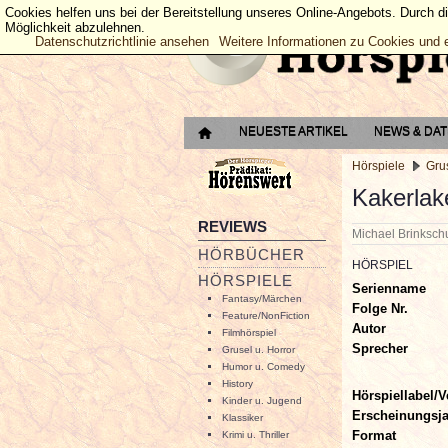
Cookies helfen uns bei der Bereitstellung unseres Online-Angebots. Durch d
Möglichkeit abzulehnen.
Datenschutzrichtlinie ansehen
Weitere Informationen zu Cookies und 
NEUESTE ARTIKEL
NEWS & DA
Hörspiele
Grus
Kakerlak
REVIEWS
Michael Brinksc
HÖRBÜCHER
HÖRSPIEL
HÖRSPIELE
Serienname
Fantasy/Märchen
Folge Nr.
Feature/NonFiction
Autor
Filmhörspiel
Sprecher
Grusel u. Horror
Humor u. Comedy
History
Hörspiellabel/V
Kinder u. Jugend
Erscheinungsj
Klassiker
Format
Krimi u. Thriller