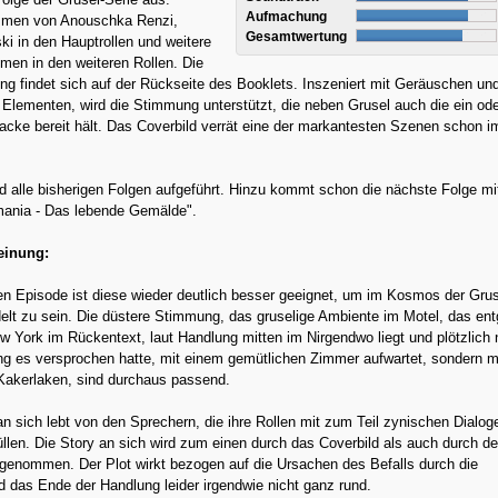
Aufmachung
mmen von Anouschka Renzi,
Gesamtwertung
i in den Hauptrollen und weitere
men in den weiteren Rollen. Die
ung findet sich auf der Rückseite des Booklets. Inszeniert mit Geräuschen un
Elementen, wird die Stimmung unterstützt, die neben Grusel auch die ein od
acke bereit hält. Das Coverbild verrät eine der markantesten Szenen schon i
d alle bisherigen Folgen aufgeführt. Hinzu kommt schon die nächste Folge m
mania - Das lebende Gemälde".
einung:
en Episode ist diese wieder deutlich besser geeignet, um im Kosmos der Grus
elt zu sein. Die düstere Stimmung, das gruselige Ambiente im Motel, das en
 York im Rückentext, laut Handlung mitten im Nirgendwo liegt und plötzlich 
ng es versprochen hatte, mit einem gemütlichen Zimmer aufwartet, sondern m
 Kakerlaken, sind durchaus passend.
n sich lebt von den Sprechern, die ihre Rollen mit zum Teil zynischen Dialog
llen. Die Story an sich wird zum einen durch das Coverbild als auch durch de
genommen. Der Plot wirkt bezogen auf die Ursachen des Befalls durch die
 das Ende der Handlung leider irgendwie nicht ganz rund.