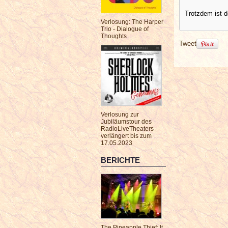
Trotzdem ist d
Verlosung: The Harper
Trio - Dialogue of
Thoughts
Tweet
Verlosung zur
Jubiläumstour des
RadioLiveTheaters
verlängert bis zum
17.05.2023
BERICHTE
The Pineapple Thief: It