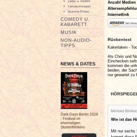
Liebe u. Gefühl
Anzahl Medien
Literaturhörspiel
Altersempfehl
Science-Fiction
Internetlink
COMEDY U.
KABARETT
MUSIK
Rückentext
NON-AUDIO-
TIPPS
Kakerlaken - To
Als Chris und Na
Einchecken selt
NEWS & DATES
kommen die unhe
beiden, der Sach
nur gewartet zu 
HÖRSPIEGE
Michael Brinksc
Dark Days Berlin 2026
- Festival im
Wie ist das H
ehemaligen
Stummfilmkino
Mit nur sechs
kommt diese F