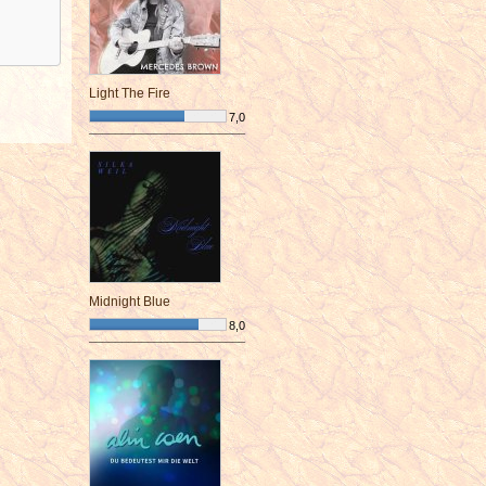
Light The Fire
7,0
¯¯¯¯¯¯¯¯¯¯¯¯¯¯¯¯¯¯¯¯¯¯¯¯
Midnight Blue
8,0
¯¯¯¯¯¯¯¯¯¯¯¯¯¯¯¯¯¯¯¯¯¯¯¯