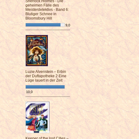
Sherlock Holmes - Die
geheimen Fälle des
Meisterdetektivs - Band 6:
Blutiger Schnee in
Bloomsbury Hill
9,0
¯¯¯¯¯¯¯¯¯¯¯¯¯¯¯¯¯¯¯¯¯¯¯¯
Luzie Alvenstein – Erbin
der Duftapotheke 2 Eine
Lüge lauert in der Zeit
10,0
¯¯¯¯¯¯¯¯¯¯¯¯¯¯¯¯¯¯¯¯¯¯¯¯
Keeper of the lost Cities –