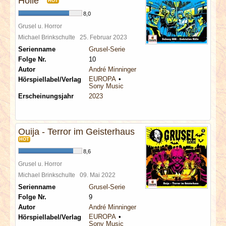
Hölle
HOT
8,0
Grusel u. Horror
Michael Brinkschulte
25. Februar 2023
Serienname
Grusel-Serie
Folge Nr.
10
Autor
André Minninger
EUROPA
Hörspiellabel/Verlag
Sony Music
Erscheinungsjahr
2023
Ouija - Terror im Geisterhaus
HOT
8,6
Grusel u. Horror
Michael Brinkschulte
09. Mai 2022
Serienname
Grusel-Serie
Folge Nr.
9
Autor
André Minninger
EUROPA
Hörspiellabel/Verlag
Sony Music