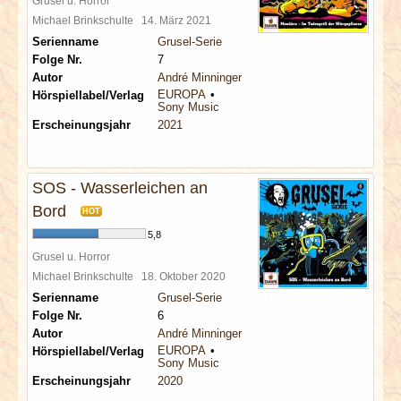
Grusel u. Horror
Michael Brinkschulte
14. März 2021
Serienname
Grusel-Serie
Folge Nr.
7
Autor
André Minninger
EUROPA
Hörspiellabel/Verlag
Sony Music
Erscheinungsjahr
2021
SOS - Wasserleichen an
Bord
HOT
5,8
Grusel u. Horror
Michael Brinkschulte
18. Oktober 2020
Serienname
Grusel-Serie
Folge Nr.
6
Autor
André Minninger
EUROPA
Hörspiellabel/Verlag
Sony Music
Erscheinungsjahr
2020