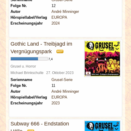
Folge Nr.
12
Autor
André Minninger
Hörspiellabel/Verlag
EUROPA
Erscheinungsjahr
2024
Gothic Land - Treibjagd im
Vergnügungspark
HOT
7,4
Grusel u. Horror
Michael Brinkschulte
27. Oktober 2023
Serienname
Grusel-Serie
Folge Nr.
11
Autor
André Minninger
Hörspiellabel/Verlag
EUROPA
Erscheinungsjahr
2023
Subway 666 - Endstation