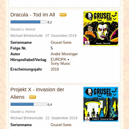
Dracula - Tod im All
HOT
8,2
Grusel u. Horror
Michael Brinkschulte
07. Dezember 2019
Serienname
Grusel-Serie
Folge Nr.
5
Autor
André Minninger
EUROPA
Hörspiellabel/Verlag
Sony Music
Erscheinungsjahr
2019
Projekt X - Invasion der
Aliens
HOT
6,4
Grusel u. Horror
Michael Brinkschulte
22. September 2019
Serienname
Grusel-Serie