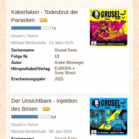
INTERVIEWS
Kakerlaken - Todesbrut der
SPECIALS
Parasiten
HOT
7,6
REDAKTION
Grusel u. Horror
Michael Brinkschulte
13. März 2025
Serienname
Grusel-Serie
LINKS
Folge Nr.
13
Autor
André Minninger
ARCHIV
EUROPA
Hörspiellabel/Verlag
Sony Music
Erscheinungsjahr
2025
Der Unsichtbare - Injektion
des Bösen
HOT
6,8
Grusel u. Horror
Michael Brinkschulte
08. Juni 2024
Serienname
Grusel-Serie