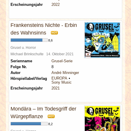
Erscheinungsjahr
2022
Frankensteins Nichte - Erbin
des Wahnsinns
HOT
8,6
Grusel u. Horror
Michael Brinkschulte
14. Oktober 2021
Serienname
Grusel-Serie
Folge Nr.
8
Autor
André Minninger
EUROPA
Hörspiellabel/Verlag
Sony Music
Erscheinungsjahr
2021
Mondära – Im Todesgriff der
Würgepflanze
HOT
8,2