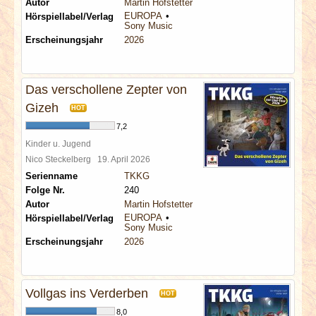
Autor
Martin Hofstetter
EUROPA
Hörspiellabel/Verlag
Sony Music
Erscheinungsjahr
2026
Das verschollene Zepter von
Gizeh
HOT
7,2
Kinder u. Jugend
Nico Steckelberg
19. April 2026
Serienname
TKKG
Folge Nr.
240
Autor
Martin Hofstetter
EUROPA
Hörspiellabel/Verlag
Sony Music
Erscheinungsjahr
2026
Vollgas ins Verderben
HOT
8,0