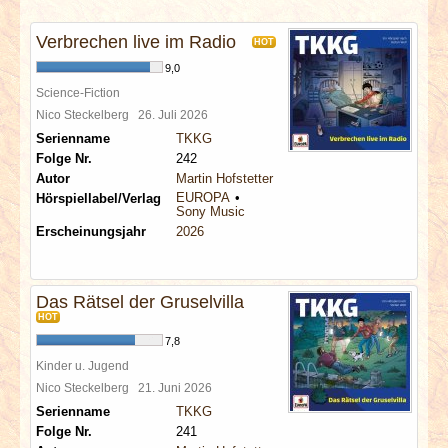
INTERVIEWS
Verbrechen live im Radio
HOT
SPECIALS
9,0
Science-Fiction
REDAKTION
Nico Steckelberg
26. Juli 2026
Serienname
TKKG
Folge Nr.
242
LINKS
Autor
Martin Hofstetter
EUROPA
Hörspiellabel/Verlag
Sony Music
ARCHIV
Erscheinungsjahr
2026
Das Rätsel der Gruselvilla
HOT
7,8
Kinder u. Jugend
Nico Steckelberg
21. Juni 2026
Serienname
TKKG
Folge Nr.
241