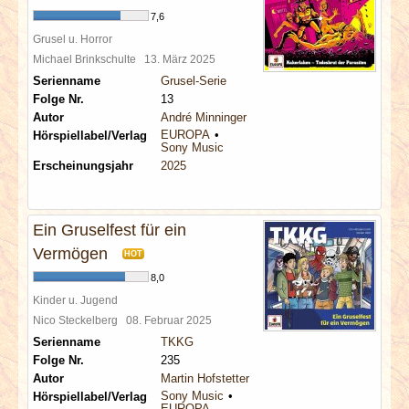
7,6
Grusel u. Horror
Michael Brinkschulte
13. März 2025
Serienname
Grusel-Serie
Folge Nr.
13
Autor
André Minninger
EUROPA
Hörspiellabel/Verlag
Sony Music
Erscheinungsjahr
2025
Ein Gruselfest für ein
Vermögen
HOT
8,0
Kinder u. Jugend
Nico Steckelberg
08. Februar 2025
Serienname
TKKG
Folge Nr.
235
Autor
Martin Hofstetter
Sony Music
Hörspiellabel/Verlag
EUROPA