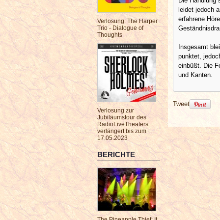
Die Handlung s
leidet jedoch a
erfahrene Höre
Verlosung: The Harper
Geständnisdra
Trio - Dialogue of
Thoughts
Insgesamt blei
punktet, jedoc
einbüßt. Die 
und Kanten.
Tweet
Verlosung zur
Jubiläumstour des
RadioLiveTheaters
verlängert bis zum
17.05.2023
BERICHTE
The Pineapple Thief: It