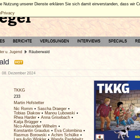
ie Nutzung unserer Dienste erklären Sie sich damit einverstanden, dass wir 
ePrivacy
TES
BERICHTE
VERLOSUNGEN
INTERVIEWS
SPECIALS
RE
der u. Jugend
Räuberwald
ald
HOT
g
08. Dezember 2024
TKKG
233
Martin Hofstetter
Nic Romm
Sascha Draeger
Tobias Diakow
Manou Lubowski
Rhea Harder
Anna Grisebach
Katja Brügger
Nico-Alexander Wilhelm
Konstantin Graudus
Eva Colombina
Rasmus Borowski
Achim Schülke
Lara Aylin Winkler
Wanda Perdelwitz