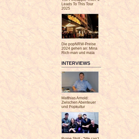
Leads To This Tour
2025
Die popNRW-Preise
2024 gehen an: Mina
Rich-man und maïa
INTERVIEWS
Matthias Arnold:
Zwischen Abenteuer
und Popkultur
Roine Stolt - "We can’t