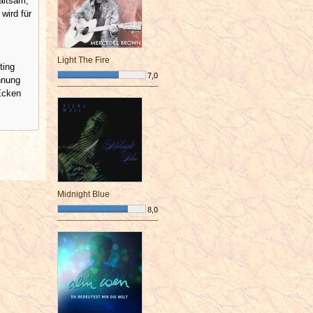
altsam,
wird für
Light The Fire
ting
7,0
nnung
¯¯¯¯¯¯¯¯¯¯¯¯¯¯¯¯¯¯¯¯¯¯¯¯
Ecken
Midnight Blue
8,0
¯¯¯¯¯¯¯¯¯¯¯¯¯¯¯¯¯¯¯¯¯¯¯¯