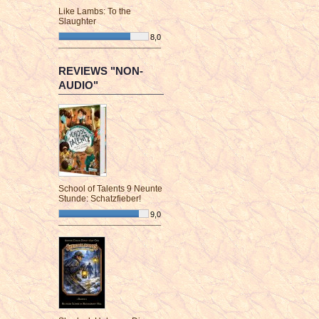
Like Lambs: To the
Slaughter
8,0
¯¯¯¯¯¯¯¯¯¯¯¯¯¯¯¯¯¯¯¯¯¯¯¯
REVIEWS "NON-
AUDIO"
School of Talents 9 Neunte
Stunde: Schatzfieber!
9,0
¯¯¯¯¯¯¯¯¯¯¯¯¯¯¯¯¯¯¯¯¯¯¯¯