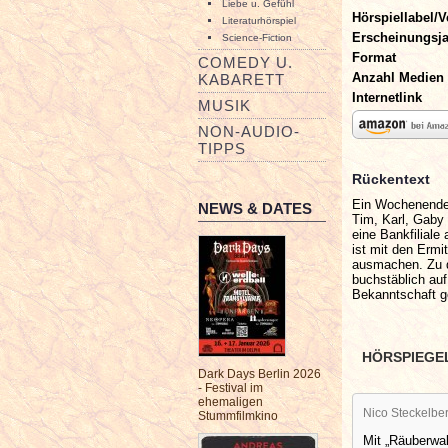
Liebe u. Gefühl
Hörspiellabel/V
Literaturhörspiel
Erscheinungsj
Science-Fiction
Format
COMEDY U.
Anzahl Medien
KABARETT
Internetlink
MUSIK
NON-AUDIO-
TIPPS
Rückentext
Ein Wochenende 
NEWS & DATES
Tim, Karl, Gaby
eine Bankfiliale
ist mit den Ermi
ausmachen. Zu d
buchstäblich auf
Bekanntschaft 
HÖRSPIEGE
Dark Days Berlin 2026
- Festival im
ehemaligen
Nico Steckelbe
Stummfilmkino
Mit „Räuberwa