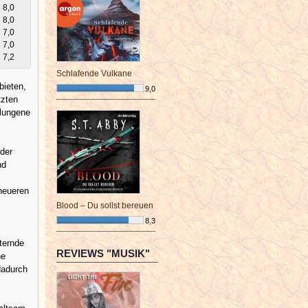
8,0
8,0
7,0
7,0
7,2
Schlafende Vulkane
bieten,
9,0
tzten
¯¯¯¯¯¯¯¯¯¯¯¯¯¯¯¯¯¯¯¯¯¯¯¯
elungene
 der
nd
 neueren
Blood – Du sollst bereuen
8,3
¯¯¯¯¯¯¯¯¯¯¯¯¯¯¯¯¯¯¯¯¯¯¯¯
ternde
REVIEWS "MUSIK"
he
dadurch