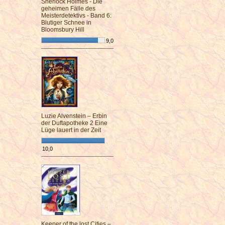
Sherlock Holmes - Die
geheimen Fälle des
Meisterdetektivs - Band 6:
Blutiger Schnee in
Bloomsbury Hill
9,0
¯¯¯¯¯¯¯¯¯¯¯¯¯¯¯¯¯¯¯¯¯¯¯¯
Luzie Alvenstein – Erbin
der Duftapotheke 2 Eine
Lüge lauert in der Zeit
10,0
¯¯¯¯¯¯¯¯¯¯¯¯¯¯¯¯¯¯¯¯¯¯¯¯
Keeper of the lost Cities –