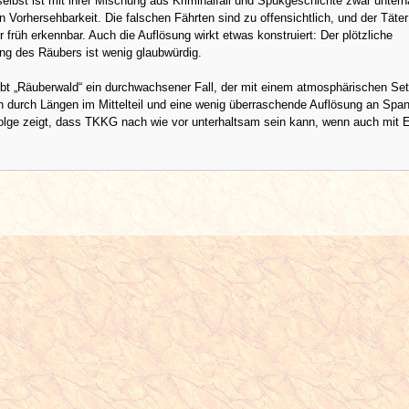
elbst ist mit ihrer Mischung aus Kriminalfall und Spukgeschichte zwar unterh
n Vorhersehbarkeit. Die falschen Fährten sind zu offensichtlich, und der Täter 
r früh erkennbar. Auch die Auflösung wirkt etwas konstruiert: Der plötzliche
ng des Räubers ist wenig glaubwürdig.
bt „Räuberwald“ ein durchwachsener Fall, der mit einem atmosphärischen Set
h durch Längen im Mittelteil und eine wenig überraschende Auflösung an Spa
Folge zeigt, dass TKKG nach wie vor unterhaltsam sein kann, wenn auch mit 