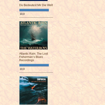
Du Bedeutest Mir Die Welt
10,0
¯¯¯¯¯¯¯¯¯¯¯¯¯¯¯¯¯¯¯¯¯¯¯¯
Atlantic Rain: The Lost
Fisherman’s Blues
Recordings
10,0
¯¯¯¯¯¯¯¯¯¯¯¯¯¯¯¯¯¯¯¯¯¯¯¯