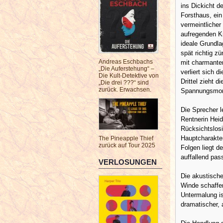
ins Dickicht d
Forsthaus, ein
vermeintlicher
aufregenden Kr
ideale Grundla
spät richtig 
Andreas Eschbachs
mit charmanten
„Die Auferstehung“ –
verliert sich 
Die Kult-Detektive von
Drittel zieht 
„Die drei ???“ sind
zurück. Erwachsen.
Spannungsmo
Die Sprecher l
Rentnerin Heid
Rücksichtslosi
Hauptcharakter
The Pineapple Thief
zurück auf Tour 2025
Folgen liegt d
auffallend pa
VERLOSUNGEN
Die akustisch
Winde schaffen
Untermalung is
dramatischer, a