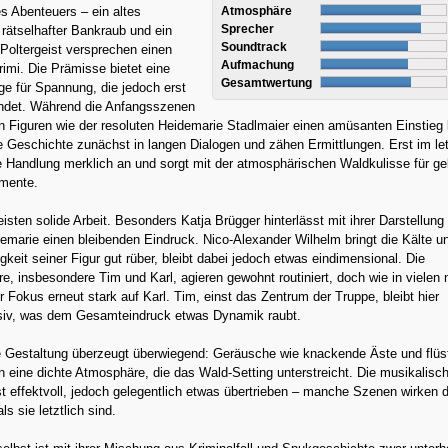
es Abenteuers – ein altes
Atmosphäre
Sprecher
 rätselhafter Bankraub und ein
Soundtrack
 Poltergeist versprechen einen
Aufmachung
imi. Die Prämisse bietet eine
Gesamtwertung
ge für Spannung, die jedoch erst
zündet. Während die Anfangsszenen
 Figuren wie der resoluten Heidemarie Stadlmaier einen amüsanten Einstieg 
die Geschichte zunächst in langen Dialogen und zähen Ermittlungen. Erst im le
die Handlung merklich an und sorgt mit der atmosphärischen Waldkulisse für g
mente.
eisten solide Arbeit. Besonders Katja Brügger hinterlässt mit ihrer Darstellung
emarie einen bleibenden Eindruck. Nico-Alexander Wilhelm bringt die Kälte u
gkeit seiner Figur gut rüber, bleibt dabei jedoch etwas eindimensional. Die
e, insbesondere Tim und Karl, agieren gewohnt routiniert, doch wie in vielen
er Fokus erneut stark auf Karl. Tim, einst das Zentrum der Truppe, bleibt hier
ssiv, was dem Gesamteindruck etwas Dynamik raubt.
e Gestaltung überzeugt überwiegend: Geräusche wie knackende Äste und flüs
 eine dichte Atmosphäre, die das Wald-Setting unterstreicht. Die musikalisc
t effektvoll, jedoch gelegentlich etwas übertrieben – manche Szenen wirken 
ls sie letztlich sind.