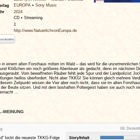
EUROPA
Sony Music
erlag
ahr
2024
CD
Streaming
1
http://www.NatuerlichvonEuropa.de
in einem alten Forsthaus mitten im Wald – das wird für die unzertrennlichen
 und Klößchen ein noch größeres Abenteuer als gedacht, denn im nächsten D
 ausgeraubt. Vom bewaffneten Räuber fehlt jede Spur und der Landpolizist Joc
ttlungen heillos überfordert. Nicht aber TKKG! Sie können gleich mehrere Ver
iesem Zeitpunkt wissen die Vier aber noch nicht, dass sie im alten Forsthau
 der Beute sitzen. Und mit dem boshaften Poltergeist haben sie auch noch ni
gemacht …
L-MEINUNG
08. Dezem
rg
ld“ lockt die neueste TKKG-Folge
Story/Inhalt