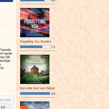
8,0
¯¯¯¯¯¯¯¯¯¯¯¯¯¯¯¯¯¯¯¯¯¯¯¯
Forgetting You: Hunters
7,3
 Freunde
¯¯¯¯¯¯¯¯¯¯¯¯¯¯¯¯¯¯¯¯¯¯¯¯
orf wurde
hen Dill
dächtige
s
cht
Das kalte Herz von Oxford
9,8
¯¯¯¯¯¯¯¯¯¯¯¯¯¯¯¯¯¯¯¯¯¯¯¯
ber 2024
6,0