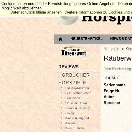
Cookies helfen uns bei der Bereitstellung unseres Online-Angebots. Durch d
Möglichkeit abzulehnen.
Datenschutzrichtlinie ansehen
Weitere Informationen zu Cookies und 
NEUESTE ARTIKEL
NEWS & DA
Hörspiele
Kin
Räuberw
REVIEWS
Nico Steckelber
HÖRBÜCHER
HÖRSPIEL
HÖRSPIELE
Serienname
Fantasy/Märchen
Folge Nr.
Feature/NonFiction
Autor
Filmhörspiel
Sprecher
Grusel u. Horror
Humor u. Comedy
History
Kinder u. Jugend
Klassiker
Krimi u. Thriller