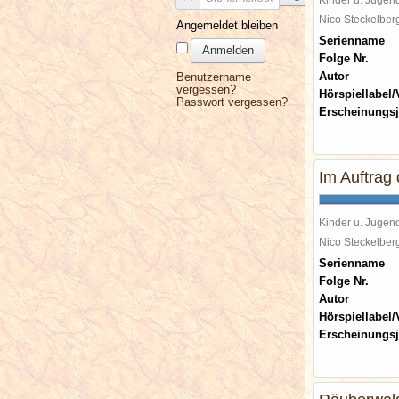
Nico Steckelbe
Angemeldet bleiben
Serienname
Anmelden
Folge Nr.
Autor
Benutzername
vergessen?
Hörspiellabel/
Passwort vergessen?
Erscheinungsj
Im Auftrag
Kinder u. Jugen
Nico Steckelbe
Serienname
Folge Nr.
Autor
Hörspiellabel/
Erscheinungsj