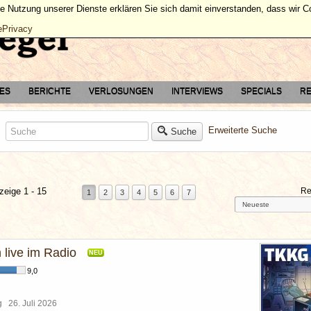
ie Nutzung unserer Dienste erklären Sie sich damit einverstanden, dass wir 
ePrivacy
TES
BERICHTE
VERLOSUNGEN
INTERVIEWS
SPECIALS
RE
Erweiterte Suche
Suche
zeige 1 - 15
Re
1
2
3
4
5
6
7
 live im Radio
NEU
9,0
rg
26. Juli 2026