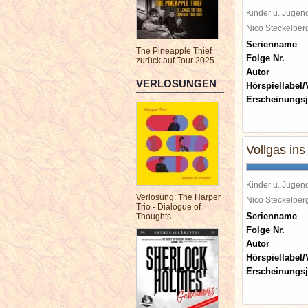
Kinder u. Jugen
Nico Steckelbe
Serienname
The Pineapple Thief
Folge Nr.
zurück auf Tour 2025
Autor
VERLOSUNGEN
Hörspiellabel/
Erscheinungsj
Vollgas in
Kinder u. Jugen
Verlosung: The Harper
Nico Steckelbe
Trio - Dialogue of
Serienname
Thoughts
Folge Nr.
Autor
Hörspiellabel/
Erscheinungsj