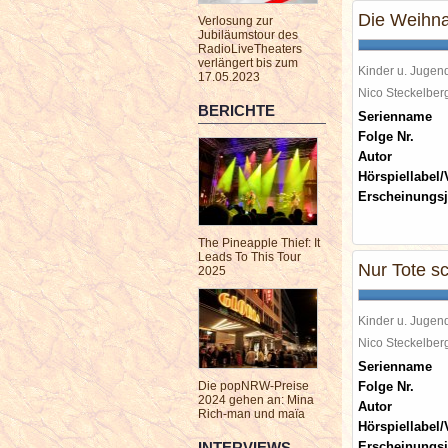
Die Weihna
Verlosung zur
Jubiläumstour des
RadioLiveTheaters
verlängert bis zum
Kinder u. Jugen
17.05.2023
Nico Steckelbe
BERICHTE
Serienname
Folge Nr.
Autor
Hörspiellabel/
Erscheinungsj
The Pineapple Thief: It
Leads To This Tour
Nur Tote sc
2025
Kinder u. Jugen
Nico Steckelbe
Serienname
Die popNRW-Preise
Folge Nr.
2024 gehen an: Mina
Autor
Rich-man und maïa
Hörspiellabel/
INTERVIEWS
Erscheinungsj