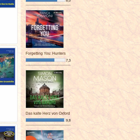
8,0
¯¯¯¯¯¯¯¯¯¯¯¯¯¯¯¯¯¯¯¯¯¯¯¯
Forgetting You: Hunters
7,3
¯¯¯¯¯¯¯¯¯¯¯¯¯¯¯¯¯¯¯¯¯¯¯¯
Das kalte Herz von Oxford
9,8
¯¯¯¯¯¯¯¯¯¯¯¯¯¯¯¯¯¯¯¯¯¯¯¯