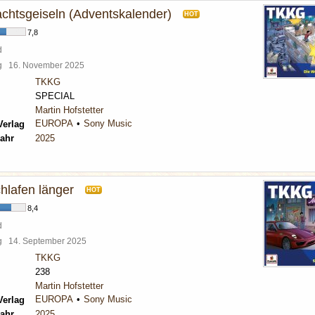
chtsgeiseln (Adventskalender)
HOT
7,8
d
rg
16. November 2025
TKKG
SPECIAL
Martin Hofstetter
EUROPA
Sony Music
Verlag
ahr
2025
hlafen länger
HOT
8,4
d
rg
14. September 2025
TKKG
238
Martin Hofstetter
EUROPA
Sony Music
Verlag
ahr
2025