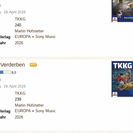
d
rg
19. April 2026
TKKG
240
Martin Hofstetter
EUROPA
Sony Music
Verlag
ahr
2026
s Verderben
HOT
8,0
d
rg
19. April 2026
TKKG
239
Martin Hofstetter
EUROPA
Sony Music
Verlag
ahr
2026