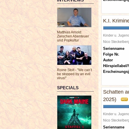
K.I. Krimine
Matthias Arnold:
Kinder u. Jugen
Zwischen Abenteuer
und Popkultur
Nico Steckelbe
Serienname
Folge Nr.
Autor
Hörspiellabel/
Roine Stolt - "We can’t
Erscheinungsj
be stopped by an evil
virus!"
SPECIALS
Schatten au
2025)
HOT
Kinder u. Jugen
Nico Steckelbe
Serienname