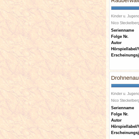
Räuberwal
Kinder u. Jugen
Nico Steckelbe
Serienname
Folge Nr.
Autor
Hörspiellabel/
Erscheinungsj
Drohnenaug
Kinder u. Jugen
Nico Steckelbe
Serienname
Folge Nr.
Autor
Hörspiellabel/
Erscheinungsj