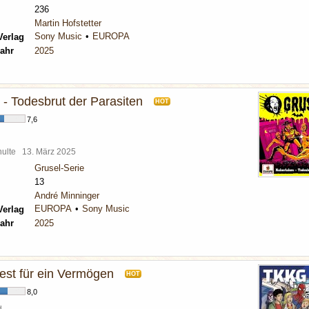
236
Martin Hofstetter
Sony Music
EUROPA
Verlag
ahr
2025
 - Todesbrut der Parasiten
HOT
7,6
chulte
13. März 2025
Grusel-Serie
13
André Minninger
EUROPA
Sony Music
Verlag
ahr
2025
fest für ein Vermögen
HOT
8,0
d