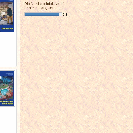
Die Nordseedetektive 14.
Ehrliche Gangster
9,3
¯¯¯¯¯¯¯¯¯¯¯¯¯¯¯¯¯¯¯¯¯¯¯¯