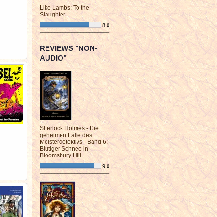
Like Lambs: To the
Slaughter
8,0
¯¯¯¯¯¯¯¯¯¯¯¯¯¯¯¯¯¯¯¯¯¯¯¯
REVIEWS "NON-
AUDIO"
Sherlock Holmes - Die
geheimen Fälle des
Meisterdetektivs - Band 6:
Blutiger Schnee in
Bloomsbury Hill
9,0
¯¯¯¯¯¯¯¯¯¯¯¯¯¯¯¯¯¯¯¯¯¯¯¯