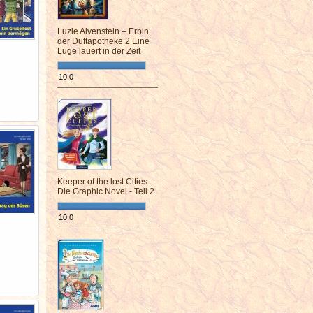
Luzie Alvenstein – Erbin
der Duftapotheke 2 Eine
Lüge lauert in der Zeit
10,0
¯¯¯¯¯¯¯¯¯¯¯¯¯¯¯¯¯¯¯¯¯¯¯¯
Keeper of the lost Cities –
Die Graphic Novel - Teil 2
10,0
¯¯¯¯¯¯¯¯¯¯¯¯¯¯¯¯¯¯¯¯¯¯¯¯