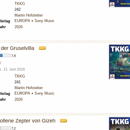
TKKG
242
Martin Hofstetter
EUROPA
Sony Music
Verlag
ahr
2026
der Gruselvilla
HOT
7,8
d
rg
21. Juni 2026
TKKG
241
Martin Hofstetter
EUROPA
Sony Music
Verlag
ahr
2026
ollene Zepter von Gizeh
HOT
7,2