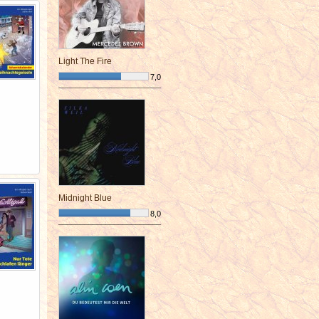
Light The Fire
7,0
¯¯¯¯¯¯¯¯¯¯¯¯¯¯¯¯¯¯¯¯¯¯¯¯
Midnight Blue
8,0
¯¯¯¯¯¯¯¯¯¯¯¯¯¯¯¯¯¯¯¯¯¯¯¯