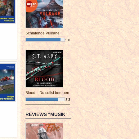
Schlafende Vulkane
9,0
¯¯¯¯¯¯¯¯¯¯¯¯¯¯¯¯¯¯¯¯¯¯¯¯
Blood – Du sollst bereuen
8,3
¯¯¯¯¯¯¯¯¯¯¯¯¯¯¯¯¯¯¯¯¯¯¯¯
REVIEWS "MUSIK"