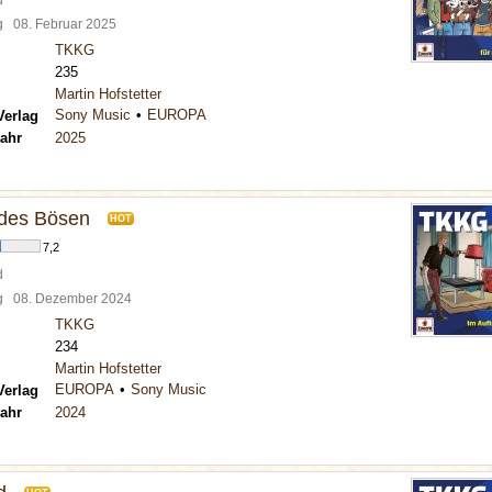
rg
08. Februar 2025
TKKG
235
Martin Hofstetter
Sony Music
EUROPA
Verlag
ahr
2025
 des Bösen
HOT
7,2
d
rg
08. Dezember 2024
TKKG
234
Martin Hofstetter
EUROPA
Sony Music
Verlag
ahr
2024