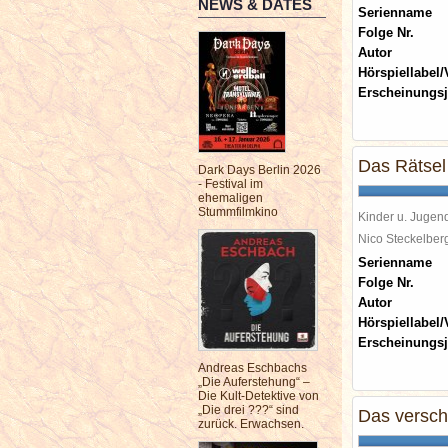
NEWS & DATES
Serienname
Folge Nr.
Autor
Hörspiellabel/
Erscheinungsj
Das Rätsel 
Dark Days Berlin 2026
- Festival im
ehemaligen
Stummfilmkino
Kinder u. Jugen
Nico Steckelbe
Serienname
Folge Nr.
Autor
Hörspiellabel/
Erscheinungsj
Andreas Eschbachs
„Die Auferstehung“ –
Die Kult-Detektive von
„Die drei ???“ sind
Das versch
zurück. Erwachsen.