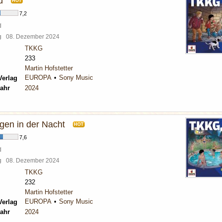
d
HOT
7,2
d
rg
08. Dezember 2024
TKKG
233
Martin Hofstetter
EUROPA
Sony Music
Verlag
ahr
2024
en in der Nacht
HOT
7,6
d
rg
08. Dezember 2024
TKKG
232
Martin Hofstetter
EUROPA
Sony Music
Verlag
ahr
2024