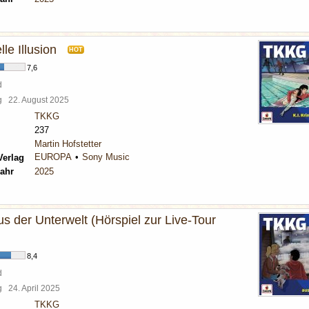
lle Illusion
HOT
7,6
d
rg
22. August 2025
TKKG
237
Martin Hofstetter
EUROPA
Sony Music
Verlag
ahr
2025
s der Unterwelt (Hörspiel zur Live-Tour
8,4
d
rg
24. April 2025
TKKG