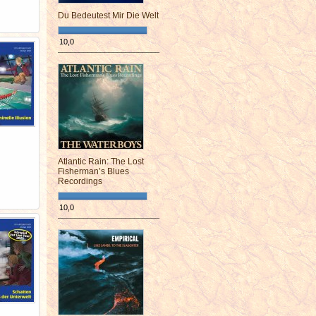
Du Bedeutest Mir Die Welt
10,0
¯¯¯¯¯¯¯¯¯¯¯¯¯¯¯¯¯¯¯¯¯¯¯¯
Atlantic Rain: The Lost
Fisherman’s Blues
Recordings
10,0
¯¯¯¯¯¯¯¯¯¯¯¯¯¯¯¯¯¯¯¯¯¯¯¯