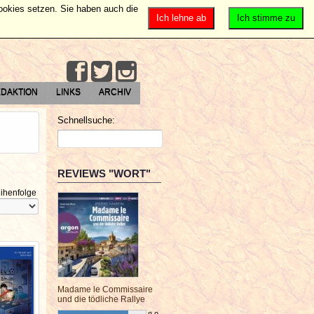
Cookies setzen. Sie haben auch die
Ich lehne ab
Ich stimme zu
DAKTION
LINKS
ARCHIV
Schnellsuche:
REVIEWS "WORT"
ihenfolge
Madame le Commissaire
und die tödliche Rallye