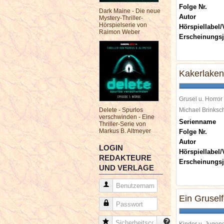
Folge Nr.
Dark Maine - Die neue
Autor
Mystery-Thriller-
Hörspielserie von
Hörspiellabel/
Raimon Weber
Erscheinungsj
Kakerlaken
Grusel u. Horror
Delete - Spurlos
Michael Brinks
verschwinden - Eine
Serienname
Thriller-Serie von
Markus B. Altmeyer
Folge Nr.
Autor
LOGIN
Hörspiellabel/
REDAKTEURE
Erscheinungsj
UND VERLAGE
Benutzername
Ein Grusel
Passwort
Sicherheitscode
Kinder u. Jugen