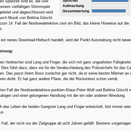
Sprecher
n Spielzeit sind es, die Uve
Aufmachung
einem vielfältigen Stimmspiel
Gesamtwertung
ngeleitet und abgeschlossen wird
urch Musik von Bettina Göschl.
zum 14. Fall der Nordseedetektive ziert ein Bild, das kleine Hinweise auf die
t.
ein reines Download-Hörbuch handelt, wird der Punkt Ausstattung nicht bewer
einung:
den Verbrecher sind Lang und Finger, die sich mit ganz ungeahnten Fähigkeit
n. Dies führt dazu, dass sie für die Verabschiedung des Polizeichefs für das Ca
en. Das passt ihrem Boss zunächst gar nicht, da er seine besten Männer an 
ieren droht. Er hat ganz andere Pläne, die der Rückentext schon verrät.
en Fall der Nordseedetektive punkten Klaus-Peter Wolf und Bettina Göschl m
ialogen und einer gelungenen Handlung mit der ein oder anderen Wendung.
ch das Leben der beiden Gangster Lang und Finger entwickelt, löst immer wied
us.
 Fall, der nicht nur der Zielgruppe ab acht Jahren gefällt. Bestens vorgetrage
.