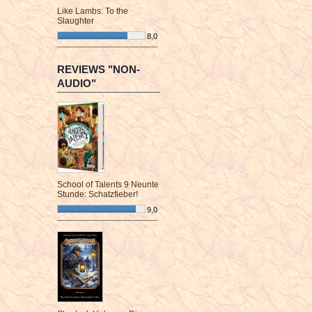
Like Lambs: To the
Slaughter
8,0
¯¯¯¯¯¯¯¯¯¯¯¯¯¯¯¯¯¯¯¯¯¯¯¯
REVIEWS "NON-
AUDIO"
School of Talents 9 Neunte
Stunde: Schatzfieber!
9,0
¯¯¯¯¯¯¯¯¯¯¯¯¯¯¯¯¯¯¯¯¯¯¯¯