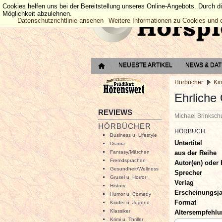
Cookies helfen uns bei der Bereitstellung unseres Online-Angebots. Durch d
Möglichkeit abzulehnen.
Datenschutzrichtlinie ansehen
Weitere Informationen zu Cookies und 
NEUESTE ARTIKEL
NEWS & DA
Hörbücher
Ki
Ehrliche
REVIEWS
Michael Brinksc
HÖRBÜCHER
HÖRBUCH
Business u. Lifestyle
Untertitel
Drama
aus der Reihe
Fantasy/Märchen
Fremdsprachen
Autor(en) oder 
Gesundheit/Wellness
Sprecher
Grusel u. Horror
Verlag
History
Erscheinungsj
Humor u. Comedy
Format
Kinder u. Jugend
Klassiker
Altersempfehl
Krimi u. Thriller