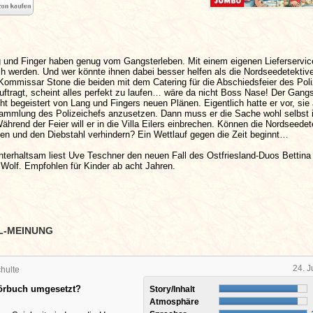
 und Finger haben genug vom Gangsterleben. Mit einem eigenen Lieferservic
lich werden. Und wer könnte ihnen dabei besser helfen als die Nordseedetekt
Kommissar Stone die beiden mit dem Catering für die Abschiedsfeier des Poli
auftragt, scheint alles perfekt zu laufen… wäre da nicht Boss Nase! Der Gang
cht begeistert von Lang und Fingers neuen Plänen. Eigentlich hatte er vor, sie 
ammlung des Polizeichefs anzusetzen. Dann muss er die Sache wohl selbst i
rend der Feier will er in die Villa Eilers einbrechen. Können die Nordseedet
pen und den Diebstahl verhindern? Ein Wettlauf gegen die Zeit beginnt…
terhaltsam liest Uve Teschner den neuen Fall des Ostfriesland-Duos Bettina
Wolf. Empfohlen für Kinder ab acht Jahren.
L-MEINUNG
24. J
hulte
Hörbuch umgesetzt?
Story/Inhalt
Atmosphäre