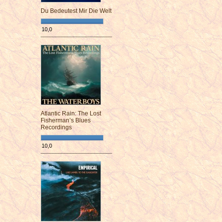
Du Bedeutest Mir Die Welt
10,0
¯¯¯¯¯¯¯¯¯¯¯¯¯¯¯¯¯¯¯¯¯¯¯¯
Atlantic Rain: The Lost
Fisherman’s Blues
Recordings
10,0
¯¯¯¯¯¯¯¯¯¯¯¯¯¯¯¯¯¯¯¯¯¯¯¯