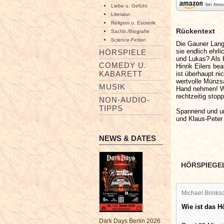
Liebe u. Gefühl
Literatur
Religion u. Esoterik
Rückentext
Sachb./Biografie
Science-Fiction
Die Gauner Lang
sie endlich ehr
HÖRSPIELE
und Lukas? Als 
COMEDY U.
Hinrik Eilers be
KABARETT
ist überhaupt ni
wertvolle Münzs
MUSIK
Hand nehmen! Wäh
rechtzeitig stop
NON-AUDIO-
TIPPS
Spannend und un
und Klaus-Peter 
NEWS & DATES
HÖRSPIEGE
Michael Brinksc
Wie ist das 
Dark Days Berlin 2026