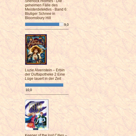
Sherlock Holmes - Die
geheimen Fälle des
Meisterdetektivs - Band 6:
Blutiger Schnee in
Bloomsbury Hill
9,0
¯¯¯¯¯¯¯¯¯¯¯¯¯¯¯¯¯¯¯¯¯¯¯¯
Luzie Alvenstein – Erbin
der Duftapotheke 2 Eine
Lüge lauert in der Zeit
10,0
¯¯¯¯¯¯¯¯¯¯¯¯¯¯¯¯¯¯¯¯¯¯¯¯
Keeper of the lost Cities –