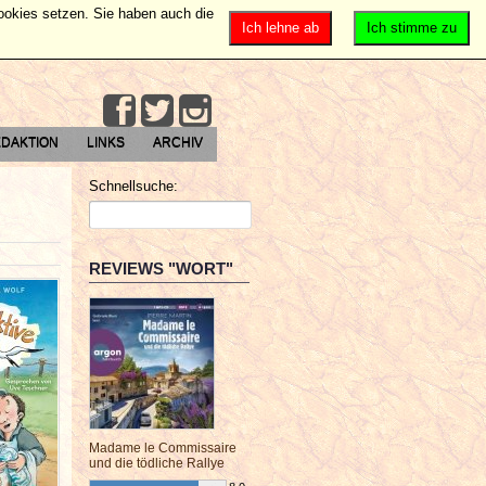
Cookies setzen. Sie haben auch die
Ich lehne ab
Ich stimme zu
DAKTION
LINKS
ARCHIV
Schnellsuche:
REVIEWS "WORT"
Madame le Commissaire
und die tödliche Rallye