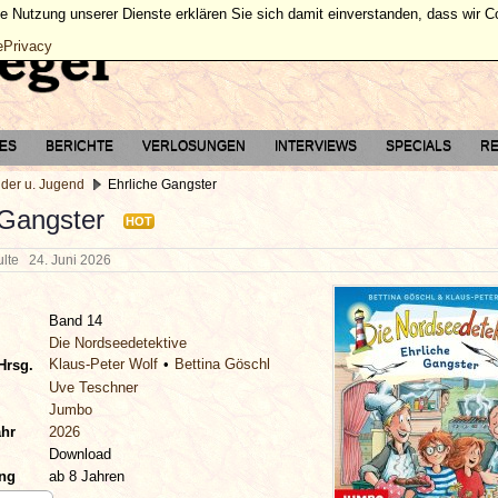
ie Nutzung unserer Dienste erklären Sie sich damit einverstanden, dass wir 
ePrivacy
TES
BERICHTE
VERLOSUNGEN
INTERVIEWS
SPECIALS
RE
nder u. Jugend
Ehrliche Gangster
 Gangster
HOT
hulte
24. Juni 2026
Band 14
Die Nordseedetektive
Klaus-Peter Wolf
Bettina Göschl
Hrsg.
Uve Teschner
Jumbo
ahr
2026
Download
ung
ab 8 Jahren