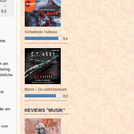
10,0
--
9,3
Schlafende Vulkane
9,0
tet.
¯¯¯¯¯¯¯¯¯¯¯¯¯¯¯¯¯¯¯¯¯¯¯¯
en am
tering
ehrliche
Blood – Du sollst bereuen
it
8,3
¯¯¯¯¯¯¯¯¯¯¯¯¯¯¯¯¯¯¯¯¯¯¯¯
er ein
REVIEWS "MUSIK"
n von