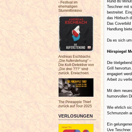
Rund 80 Minute
- Festival im
Teschner mit s
ehemaligen
Stummfilmkino
bestreitet. Ei
das Hörbuch d
Das Coverbild 
Handlung biete
Da es sich um 
Hörspiegel M
Andreas Eschbachs
„Die Auferstehung“ –
Die titelgeben
Die Kult-Detektive von
Grill hervortu
„Die drei ???“ sind
zurück. Erwachsen.
engagiert werd
Arbeit zu verl
Mit dem neuest
humorvollen D
The Pineapple Thief
zurück auf Tour 2025
Wie ehrlich si
Schmunzeln a
VERLOSUNGEN
Ein gelungener
Uve Teschner