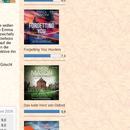
8,0
¯¯¯¯¯¯¯¯¯¯¯¯¯¯¯¯¯¯¯¯¯¯¯¯
e wollen
ive Emma
zeichefs
sterboss
auf die
n die
Forgetting You: Hunters
ektive ihn
7,3
¯¯¯¯¯¯¯¯¯¯¯¯¯¯¯¯¯¯¯¯¯¯¯¯
 Göschl
Das kalte Herz von Oxford
uni 2026
9,8
¯¯¯¯¯¯¯¯¯¯¯¯¯¯¯¯¯¯¯¯¯¯¯¯
9,0
9,0