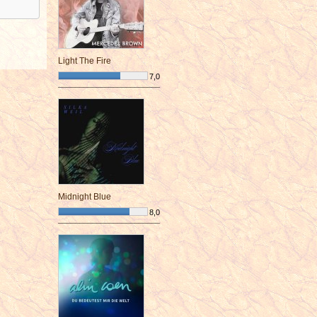
Light The Fire
7,0
¯¯¯¯¯¯¯¯¯¯¯¯¯¯¯¯¯¯¯¯¯¯¯¯
Midnight Blue
8,0
¯¯¯¯¯¯¯¯¯¯¯¯¯¯¯¯¯¯¯¯¯¯¯¯