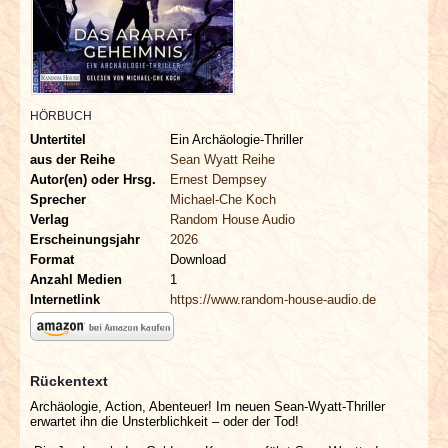
INTERVIEWS
SPECIALS
REDAKTION
HÖRBUCH
Untertitel
Ein Archäologie-Thriller
aus der Reihe
Sean Wyatt Reihe
LINKS
Autor(en) oder Hrsg.
Ernest Dempsey
Sprecher
Michael-Che Koch
ARCHIV
Verlag
Random House Audio
Erscheinungsjahr
2026
Format
Download
Anzahl Medien
1
Internetlink
https://www.random-house-audio.de
Rückentext
Archäologie, Action, Abenteuer! Im neuen Sean-Wyatt-Thriller
erwartet ihn die Unsterblichkeit – oder der Tod!