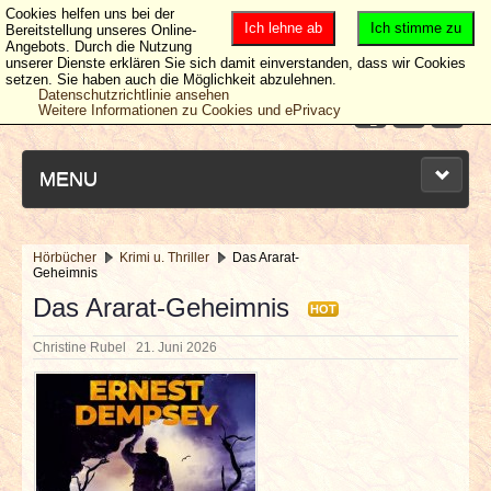
Cookies helfen uns bei der
Ich lehne ab
Ich stimme zu
Bereitstellung unseres Online-
Angebots. Durch die Nutzung
unserer Dienste erklären Sie sich damit einverstanden, dass wir Cookies
setzen. Sie haben auch die Möglichkeit abzulehnen.
Datenschutzrichtlinie ansehen
Weitere Informationen zu Cookies und ePrivacy
MENU
Hörbücher
Krimi u. Thriller
Das Ararat-
Geheimnis
NEUESTE ARTIKEL
Das Ararat-Geheimnis
HOT
NEWS & DATES
Christine Rubel
21. Juni 2026
BERICHTE
VERLOSUNGEN