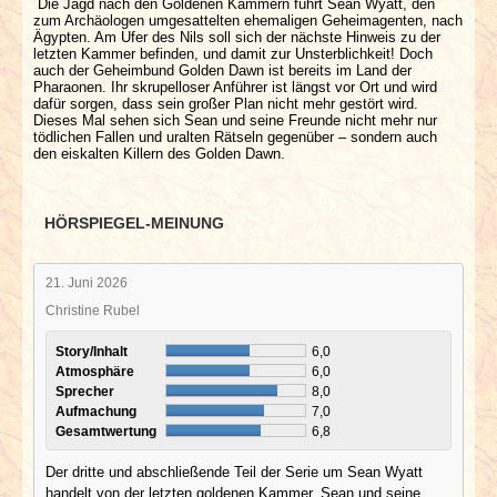
Die Jagd nach den Goldenen Kammern führt Sean Wyatt, den
zum Archäologen umgesattelten ehemaligen Geheimagenten, nach
Ägypten. Am Ufer des Nils soll sich der nächste Hinweis zu der
letzten Kammer befinden, und damit zur Unsterblichkeit! Doch
auch der Geheimbund Golden Dawn ist bereits im Land der
Pharaonen. Ihr skrupelloser Anführer ist längst vor Ort und wird
dafür sorgen, dass sein großer Plan nicht mehr gestört wird.
Dieses Mal sehen sich Sean und seine Freunde nicht mehr nur
tödlichen Fallen und uralten Rätseln gegenüber – sondern auch
den eiskalten Killern des Golden Dawn.
HÖRSPIEGEL-MEINUNG
21. Juni 2026
Christine Rubel
Story/Inhalt
6,0
Atmosphäre
6,0
Sprecher
8,0
Aufmachung
7,0
Gesamtwertung
6,8
Der dritte und abschließende Teil der Serie um Sean Wyatt
handelt von der letzten goldenen Kammer. Sean und seine