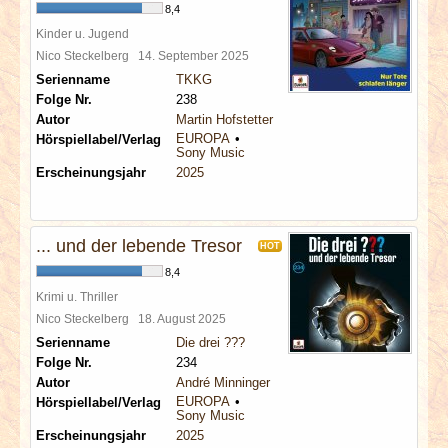
8,4
Kinder u. Jugend
Nico Steckelberg
14. September 2025
Serienname
TKKG
Folge Nr.
238
Autor
Martin Hofstetter
EUROPA
Hörspiellabel/Verlag
Sony Music
Erscheinungsjahr
2025
... und der lebende Tresor
HOT
8,4
Krimi u. Thriller
Nico Steckelberg
18. August 2025
Serienname
Die drei ???
Folge Nr.
234
Autor
André Minninger
EUROPA
Hörspiellabel/Verlag
Sony Music
Erscheinungsjahr
2025