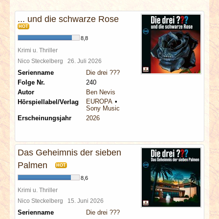
INTERVIEWS
... und die schwarze Rose
HOT
SPECIALS
8,8
Krimi u. Thriller
REDAKTION
Nico Steckelberg
26. Juli 2026
Serienname
Die drei ???
LINKS
Folge Nr.
240
Autor
Ben Nevis
EUROPA
Hörspiellabel/Verlag
ARCHIV
Sony Music
Erscheinungsjahr
2026
Das Geheimnis der sieben
Palmen
HOT
8,6
Krimi u. Thriller
Nico Steckelberg
15. Juni 2026
Serienname
Die drei ???