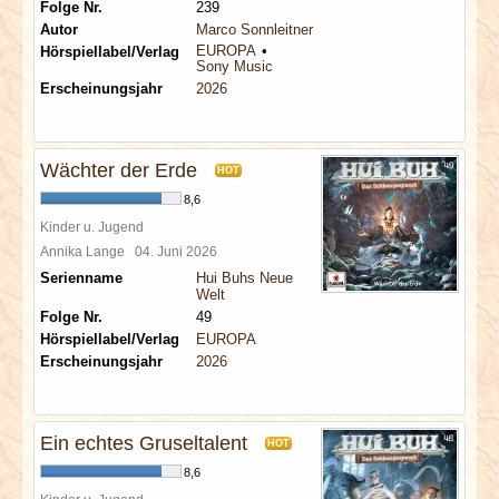
Folge Nr.
239
Autor
Marco Sonnleitner
EUROPA
Hörspiellabel/Verlag
Sony Music
Erscheinungsjahr
2026
Wächter der Erde
HOT
8,6
Kinder u. Jugend
Annika Lange
04. Juni 2026
Serienname
Hui Buhs Neue
Welt
Folge Nr.
49
Hörspiellabel/Verlag
EUROPA
Erscheinungsjahr
2026
Ein echtes Gruseltalent
HOT
8,6