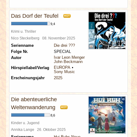
Das Dorf der Teufel
HOT
9,4
Krimi u. Thriller
Nico Steckelberg
08. November 2025
Serienname
Die drei ???
Folge Nr.
SPECIAL
Ivar Leon Menger
Autor
John Beckmann
EUROPA
Hörspiellabel/Verlag
Sony Music
Erscheinungsjahr
2025
Die abenteuerliche
Weltenwanderung
HOT
8,6
Kinder u. Jugend
Annika Lange
26. Oktober 2025
Serienname
Hui Buhs Neue