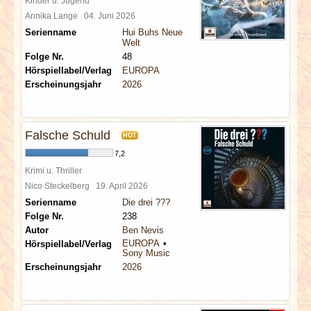
Kinder u. Jugend
Annika Lange
04. Juni 2026
Serienname
Hui Buhs Neue
Welt
Folge Nr.
48
Hörspiellabel/Verlag
EUROPA
Erscheinungsjahr
2026
Falsche Schuld
HOT
7,2
Krimi u. Thriller
Nico Steckelberg
19. April 2026
Serienname
Die drei ???
Folge Nr.
238
Autor
Ben Nevis
EUROPA
Hörspiellabel/Verlag
Sony Music
Erscheinungsjahr
2026