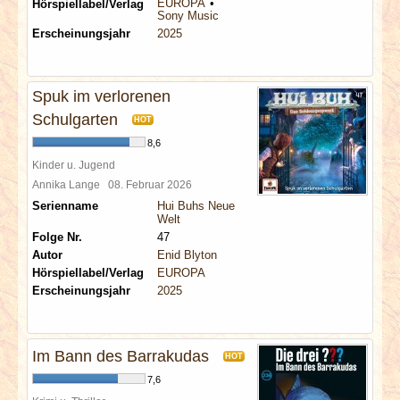
EUROPA
Hörspiellabel/Verlag
Sony Music
Erscheinungsjahr
2025
Spuk im verlorenen
Schulgarten
HOT
8,6
Kinder u. Jugend
Annika Lange
08. Februar 2026
Serienname
Hui Buhs Neue
Welt
Folge Nr.
47
Autor
Enid Blyton
Hörspiellabel/Verlag
EUROPA
Erscheinungsjahr
2025
Im Bann des Barrakudas
HOT
7,6