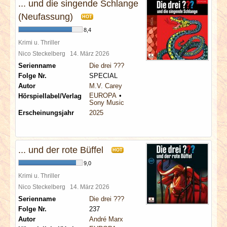
... und die singende Schlange
(Neufassung)
HOT
8,4
Krimi u. Thriller
Nico Steckelberg
14. März 2026
Serienname
Die drei ???
Folge Nr.
SPECIAL
Autor
M.V. Carey
EUROPA
Hörspiellabel/Verlag
Sony Music
Erscheinungsjahr
2025
... und der rote Büffel
HOT
9,0
Krimi u. Thriller
Nico Steckelberg
14. März 2026
Serienname
Die drei ???
Folge Nr.
237
Autor
André Marx