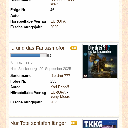
Welt
Folge Nr.
46
Autor
-
Hörspiellabel/Verlag
EUROPA
Erscheinungsjahr
2025
... und das Fantasmofon
HOT
8,2
Krimi u. Thriller
Nico Steckelberg
29. September 2025
Serienname
Die drei ???
Folge Nr.
235
Autor
Kari Erlhoff
EUROPA
Hörspiellabel/Verlag
Sony Music
Erscheinungsjahr
2025
Nur Tote schlafen länger
HOT