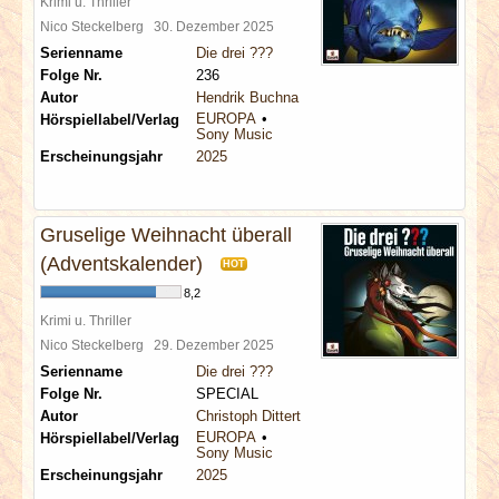
Krimi u. Thriller
Nico Steckelberg
30. Dezember 2025
Serienname
Die drei ???
Folge Nr.
236
Autor
Hendrik Buchna
EUROPA
Hörspiellabel/Verlag
Sony Music
Erscheinungsjahr
2025
Gruselige Weihnacht überall
(Adventskalender)
HOT
8,2
Krimi u. Thriller
Nico Steckelberg
29. Dezember 2025
Serienname
Die drei ???
Folge Nr.
SPECIAL
Autor
Christoph Dittert
EUROPA
Hörspiellabel/Verlag
Sony Music
Erscheinungsjahr
2025