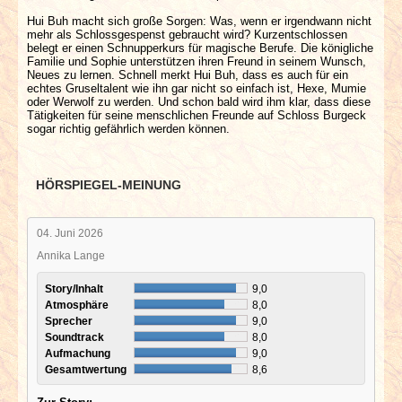
Hui Buh macht sich große Sorgen: Was, wenn er irgendwann nicht
mehr als Schlossgespenst gebraucht wird? Kurzentschlossen
belegt er einen Schnupperkurs für magische Berufe. Die königliche
Familie und Sophie unterstützen ihren Freund in seinem Wunsch,
Neues zu lernen. Schnell merkt Hui Buh, dass es auch für ein
echtes Gruseltalent wie ihn gar nicht so einfach ist, Hexe, Mumie
oder Werwolf zu werden. Und schon bald wird ihm klar, dass diese
Tätigkeiten für seine menschlichen Freunde auf Schloss Burgeck
sogar richtig gefährlich werden können.
HÖRSPIEGEL-MEINUNG
04. Juni 2026
Annika Lange
Story/Inhalt
9,0
Atmosphäre
8,0
Sprecher
9,0
Soundtrack
8,0
Aufmachung
9,0
Gesamtwertung
8,6