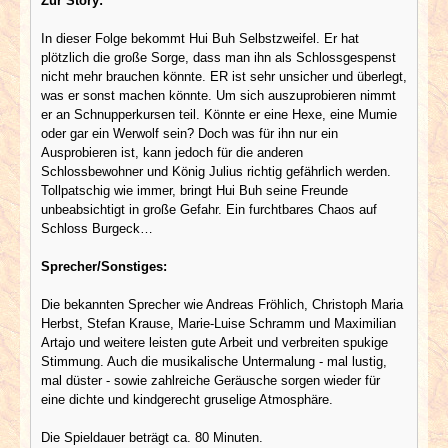
Zur Story:
In dieser Folge bekommt Hui Buh Selbstzweifel. Er hat
plötzlich die große Sorge, dass man ihn als Schlossgespenst
nicht mehr brauchen könnte. ER ist sehr unsicher und überlegt,
was er sonst machen könnte. Um sich auszuprobieren nimmt
er an Schnupperkursen teil. Könnte er eine Hexe, eine Mumie
oder gar ein Werwolf sein? Doch was für ihn nur ein
Ausprobieren ist, kann jedoch für die anderen
Schlossbewohner und König Julius richtig gefährlich werden.
Tollpatschig wie immer, bringt Hui Buh seine Freunde
unbeabsichtigt in große Gefahr. Ein furchtbares Chaos auf
Schloss Burgeck…
Sprecher/Sonstiges:
Die bekannten Sprecher wie Andreas Fröhlich, Christoph Maria
Herbst, Stefan Krause, Marie-Luise Schramm und Maximilian
Artajo und weitere leisten gute Arbeit und verbreiten spukige
Stimmung. Auch die musikalische Untermalung - mal lustig,
mal düster - sowie zahlreiche Geräusche sorgen wieder für
eine dichte und kindgerecht gruselige Atmosphäre.
Die Spieldauer beträgt ca. 80 Minuten.