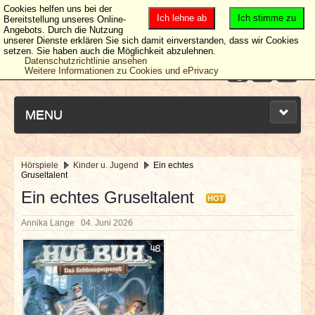
Cookies helfen uns bei der
Ich lehne ab
Ich stimme zu
Bereitstellung unseres Online-
Angebots. Durch die Nutzung
unserer Dienste erklären Sie sich damit einverstanden, dass wir Cookies
setzen. Sie haben auch die Möglichkeit abzulehnen.
Datenschutzrichtlinie ansehen
Weitere Informationen zu Cookies und ePrivacy
MENU
Hörspiele
Kinder u. Jugend
Ein echtes
Gruseltalent
NEUESTE ARTIKEL
Ein echtes Gruseltalent
HOT
NEWS & DATES
Annika Lange
04. Juni 2026
BERICHTE
VERLOSUNGEN