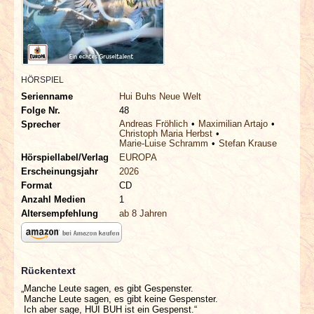
INTERVIEWS
SPECIALS
REDAKTION
HÖRSPIEL
Serienname
Hui Buhs Neue Welt
Folge Nr.
48
LINKS
Andreas Fröhlich
Maximilian Artajo
Sprecher
Christoph Maria Herbst
Marie-Luise Schramm
Stefan Krause
ARCHIV
Hörspiellabel/Verlag
EUROPA
Erscheinungsjahr
2026
Format
CD
Anzahl Medien
1
Altersempfehlung
ab 8 Jahren
Rückentext
„Manche Leute sagen, es gibt Gespenster.
Manche Leute sagen, es gibt keine Gespenster.
Ich aber sage, HUI BUH ist ein Gespenst.“