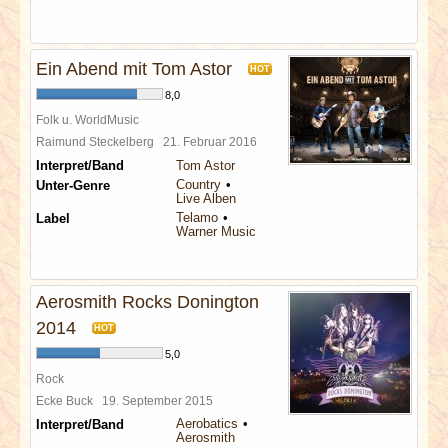
Ein Abend mit Tom Astor
HOT
8,0
Folk u. WorldMusic
Raimund Steckelberg
21. Februar 2016
Interpret/Band
Tom Astor
Country
Unter-Genre
Live Alben
Telamo
Label
Warner Music
Aerosmith Rocks Donington
2014
HOT
5,0
Rock
Ecke Buck
19. September 2015
Aerobatics
Interpret/Band
Aerosmith