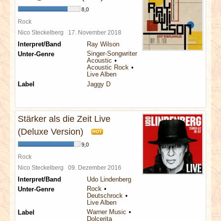
8,0
Rock
Nico Steckelberg
17. November 2018
Interpret/Band
Ray Wilson
Singer-Songwriter
Unter-Genre
Acoustic
Acoustic Rock
Live Alben
Label
Jaggy D
Stärker als die Zeit Live
(Deluxe Version)
HOT
9,0
Rock
Nico Steckelberg
09. Dezember 2016
Interpret/Band
Udo Lindenberg
Rock
Unter-Genre
Deutschrock
Live Alben
Warner Music
Label
Dolcerita