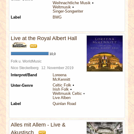
Weihnachtliche Musik
Weltmusik
Singer-Songwriter
Label
BMG
Live at the Royal Albert Hall
HOT
10,0
Folk u. WorldMusic
Nico Steckelberg
12. November 2019
Interpret/Band
Loreena
McKennitt
Celtic Folk
Unter-Genre
Irish Folk
Weltmusik Celtic
Live Alben
Label
Quinlan Road
Alles mit Allem - Live &
Akustisch
HOT