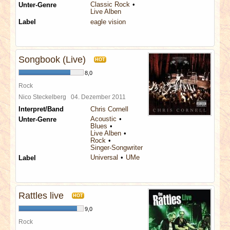
Classic Rock
Unter-Genre
Live Alben
Label
eagle vision
Songbook (Live)
HOT
8,0
Rock
Nico Steckelberg
04. Dezember 2011
Interpret/Band
Chris Cornell
Acoustic
Unter-Genre
Blues
Live Alben
Rock
Singer-Songwriter
Universal
UMe
Label
Rattles live
HOT
9,0
Rock