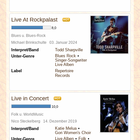
Live At Rockpalast
HOT
8,0
Blues u. Blues-Rock
Michael Brinkschulte
03. Januar 2024
Interpret/Band
Todd Sharpville
Blues Rock
Unter-Genre
Singer-Songwriter
Live Alben
Label
Repertoire
Records
Live in Concert
HOT
10,0
Folk u. WorldMusic
Nico Steckelberg
14. Dezember 2019
Katie Melua
Interpret/Band
Gori Women's Choir
Live Alben
Folk
Unter-Genre