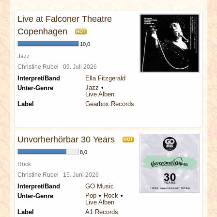
INTERVIEWS
Live at Falconer Theatre
SPECIALS
Copenhagen
HOT
10,0
REDAKTION
Jazz
Christine Rubel
09. Juli 2026
Interpret/Band
Ella Fitzgerald
LINKS
Jazz
Unter-Genre
Live Alben
Label
Gearbox Records
ARCHIV
Unvorherhörbar 30 Years
HOT
8,0
Rock
Christine Rubel
15. Juni 2026
Interpret/Band
GO Music
Pop
Rock
Unter-Genre
Live Alben
Label
A1 Records