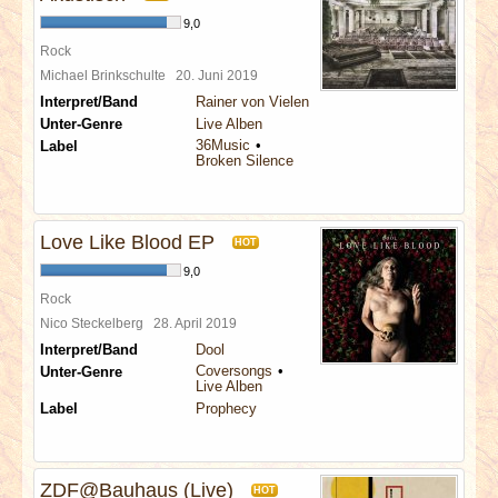
9,0
Rock
Michael Brinkschulte
20. Juni 2019
Interpret/Band
Rainer von Vielen
Unter-Genre
Live Alben
36Music
Label
Broken Silence
Love Like Blood EP
HOT
9,0
Rock
Nico Steckelberg
28. April 2019
Interpret/Band
Dool
Coversongs
Unter-Genre
Live Alben
Label
Prophecy
ZDF@Bauhaus (Live)
HOT