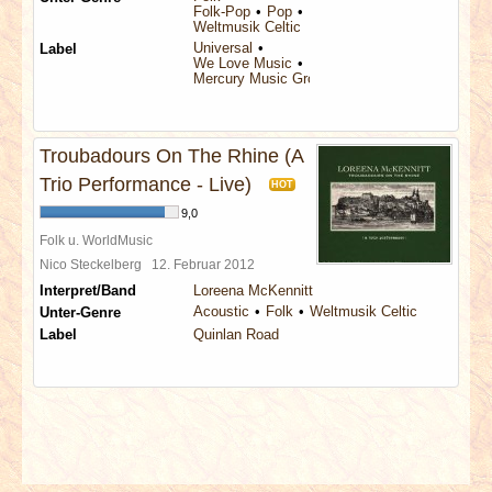
Folk-Pop
Pop
Weltmusik Celtic
Universal
Label
We Love Music
Mercury Music Group
Troubadours On The Rhine (A
Trio Performance - Live)
HOT
9,0
Folk u. WorldMusic
Nico Steckelberg
12. Februar 2012
Interpret/Band
Loreena McKennitt
Acoustic
Folk
Weltmusik Celtic
Unter-Genre
Label
Quinlan Road