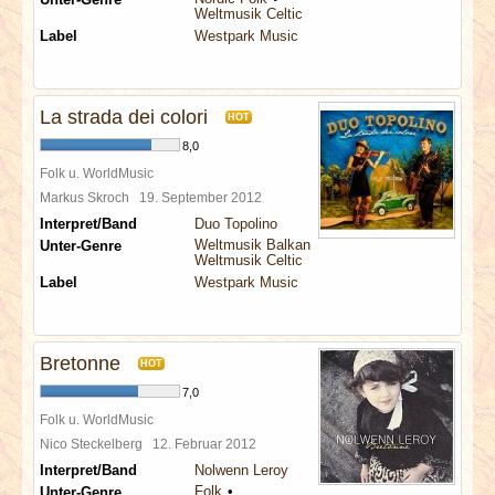
Weltmusik Celtic
Label
Westpark Music
La strada dei colori
HOT
8,0
Folk u. WorldMusic
Markus Skroch
19. September 2012
Interpret/Band
Duo Topolino
Weltmusik Balkan
Unter-Genre
Weltmusik Celtic
Label
Westpark Music
Bretonne
HOT
7,0
Folk u. WorldMusic
Nico Steckelberg
12. Februar 2012
Interpret/Band
Nolwenn Leroy
Folk
Unter-Genre