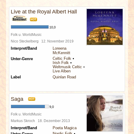
INTERVIEWS
Live at the Royal Albert Hall
SPECIALS
HOT
10,0
REDAKTION
Folk u. WorldMusic
Nico Steckelberg
12. November 2019
Interpret/Band
Loreena
LINKS
McKennitt
Celtic Folk
Unter-Genre
Irish Folk
ARCHIV
Weltmusik Celtic
Live Alben
Label
Quinlan Road
Saga
HOT
9,0
Folk u. WorldMusic
Markus Skroch
18. Dezember 2013
Interpret/Band
Poeta Magica
Nordic Folk
Unter-Genre