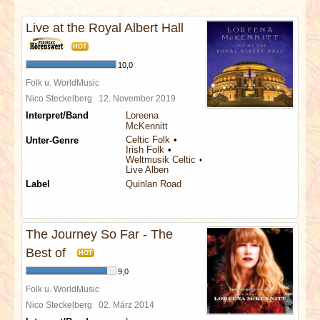
INTERVIEWS
Live at the Royal Albert Hall
SPECIALS
HOT
10,0
REDAKTION
Folk u. WorldMusic
Nico Steckelberg
12. November 2019
Interpret/Band
Loreena
LINKS
McKennitt
Celtic Folk
Unter-Genre
Irish Folk
ARCHIV
Weltmusik Celtic
Live Alben
Label
Quinlan Road
The Journey So Far - The
Best of
HOT
9,0
Folk u. WorldMusic
Nico Steckelberg
02. März 2014