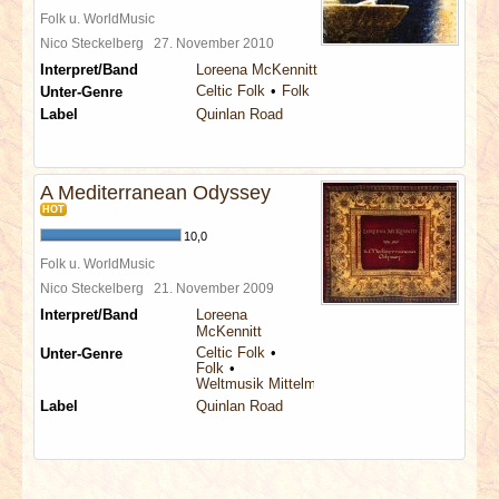
Folk u. WorldMusic
Nico Steckelberg
27. November 2010
Interpret/Band
Loreena McKennitt
Celtic Folk
Folk
Unter-Genre
Label
Quinlan Road
A Mediterranean Odyssey
HOT
10,0
Folk u. WorldMusic
Nico Steckelberg
21. November 2009
Interpret/Band
Loreena
McKennitt
Celtic Folk
Unter-Genre
Folk
Weltmusik Mittelmeer
Label
Quinlan Road