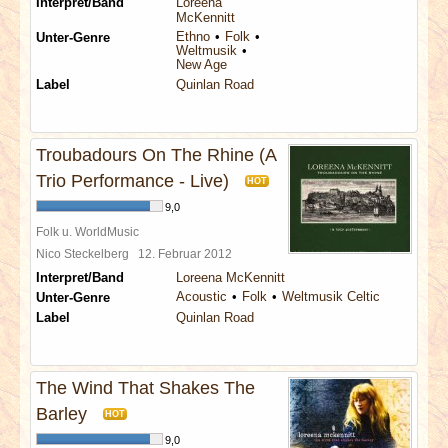
Interpret/Band
Loreena
McKennitt
Ethno
Folk
Unter-Genre
Weltmusik
New Age
Label
Quinlan Road
Troubadours On The Rhine (A
Trio Performance - Live)
HOT
9,0
Folk u. WorldMusic
Nico Steckelberg
12. Februar 2012
Interpret/Band
Loreena McKennitt
Acoustic
Folk
Weltmusik Celtic
Unter-Genre
Label
Quinlan Road
The Wind That Shakes The
Barley
HOT
9,0