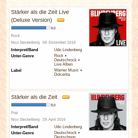
INTERVIEWS
Stärker als die Zeit Live
SPECIALS
(Deluxe Version)
HOT
9,0
REDAKTION
Rock
Nico Steckelberg
09. Dezember 2016
Interpret/Band
Udo Lindenberg
LINKS
Rock
Unter-Genre
Deutschrock
Live Alben
ARCHIV
Warner Music
Label
Dolcerita
Stärker als die Zeit
HOT
9,0
Pop
Nico Steckelberg
29. April 2016
Interpret/Band
Udo Lindenberg
Deutschrock
Unter-Genre
Deutschpop