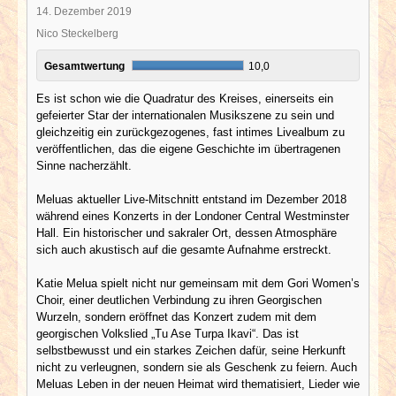
14. Dezember 2019
Nico Steckelberg
Gesamtwertung
10,0
Es ist schon wie die Quadratur des Kreises, einerseits ein
gefeierter Star der internationalen Musikszene zu sein und
gleichzeitig ein zurückgezogenes, fast intimes Livealbum zu
veröffentlichen, das die eigene Geschichte im übertragenen
Sinne nacherzählt.
Meluas aktueller Live-Mitschnitt entstand im Dezember 2018
während eines Konzerts in der Londoner Central Westminster
Hall. Ein historischer und sakraler Ort, dessen Atmosphäre
sich auch akustisch auf die gesamte Aufnahme erstreckt.
Katie Melua spielt nicht nur gemeinsam mit dem Gori Women’s
Choir, einer deutlichen Verbindung zu ihren Georgischen
Wurzeln, sondern eröffnet das Konzert zudem mit dem
georgischen Volkslied „Tu Ase Turpa Ikavi“. Das ist
selbstbewusst und ein starkes Zeichen dafür, seine Herkunft
nicht zu verleugnen, sondern sie als Geschenk zu feiern. Auch
Meluas Leben in der neuen Heimat wird thematisiert, Lieder wie