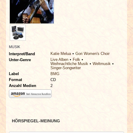
INTERVIEWS
SPECIALS
REDAKTION
MUSIK
LINKS
Katie Melua
Gori Women's Choir
Interpret/Band
Live Alben
Folk
Unter-Genre
Weihnachtliche Musik
Weltmusik
ARCHIV
Singer-Songwriter
Label
BMG
Format
CD
Anzahl Medien
2
HÖRSPIEGEL-MEINUNG