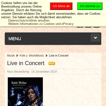
Cookies helfen uns bei der
Ich lehne ab
Ich stimme zu
Bereitstellung unseres Online-
Angebots. Durch die Nutzung
unserer Dienste erklären Sie sich damit einverstanden, dass wir Cookies
setzen. Sie haben auch die Möglichkeit abzulehnen.
Datenschutzrichtlinie ansehen
Weitere Informationen zu Cookies und ePrivacy
MENU
Musik
Folk u. WorldMusic
Live in Concert
NEUESTE ARTIKEL
Live in Concert
HOT
Nico Steckelberg
14. Dezember 2019
NEWS & DATES
BERICHTE
VERLOSUNGEN