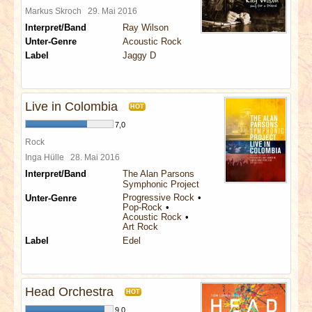
Markus Skroch
29. Mai 2016
Interpret/Band
Ray Wilson
Unter-Genre
Acoustic Rock
Label
Jaggy D
Live in Colombia
HOT
7,0
Rock
Inga Hülle
28. Mai 2016
Interpret/Band
The Alan Parsons
Symphonic Project
Progressive Rock
Unter-Genre
Pop-Rock
Acoustic Rock
Art Rock
Label
Edel
Head Orchestra
HOT
9,0