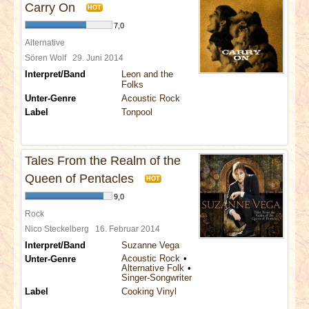
Carry On
HOT
7,0
Alternative
Sören Wolf
29. Juni 2014
Interpret/Band
Leon and the
Folks
Unter-Genre
Acoustic Rock
Label
Tonpool
Tales From the Realm of the
Queen of Pentacles
HOT
9,0
Rock
Nico Steckelberg
16. Februar 2014
Interpret/Band
Suzanne Vega
Acoustic Rock
Unter-Genre
Alternative Folk
Singer-Songwriter
Label
Cooking Vinyl