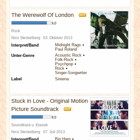
The Werewolf Of London
HOT
9,0
Rock
Nico Steckelberg
03. Oktober 2013
Midnight Rags
Interpret/Band
Paul Roland
Acoustic Rock
Unter-Genre
Folk-Rock
Psychpop
Rock
Singer-Songwriter
Label
Sireena
Stuck in Love - Original Motion
Picture Soundtrack
HOT
8,0
Soundtrack u. Klassik
Nico Steckelberg
07. Juli 2013
Big Harp
Interpret/Band