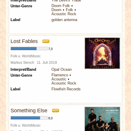
Interpret/Band
The Devil's Trade
Doom Folk
Unter-Genre
Doom
Folk
Acoustic Rock
Label
golden antenna
Lost Fables
HOT
7,0
Folk u. WorldMusic
Markus Skroch
11. Juli 2018
Interpret/Band
Opal Ocean
Flamenco
Unter-Genre
Acoustic
Acoustic Rock
Label
Flowfish Records
Something Else
HOT
8,0
Folk u. WorldMusic