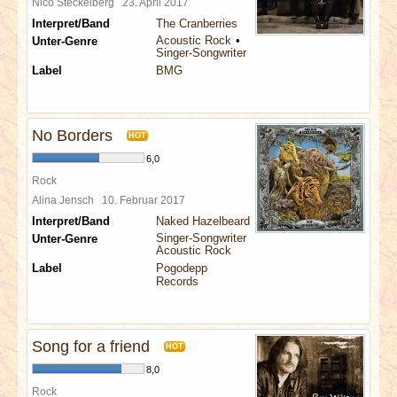
Nico Steckelberg
23. April 2017
Interpret/Band
The Cranberries
Acoustic Rock
Unter-Genre
Singer-Songwriter
Label
BMG
No Borders
HOT
6,0
Rock
Alina Jensch
10. Februar 2017
Interpret/Band
Naked Hazelbeard
Singer-Songwriter
Unter-Genre
Acoustic Rock
Label
Pogodepp
Records
Song for a friend
HOT
8,0
Rock