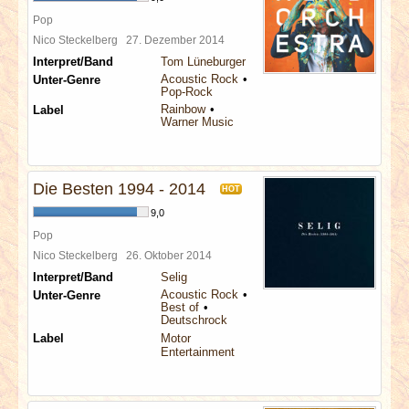
Pop
Nico Steckelberg
27. Dezember 2014
Interpret/Band
Tom Lüneburger
Acoustic Rock
Unter-Genre
Pop-Rock
Rainbow
Label
Warner Music
Die Besten 1994 - 2014
HOT
9,0
Pop
Nico Steckelberg
26. Oktober 2014
Interpret/Band
Selig
Acoustic Rock
Unter-Genre
Best of
Deutschrock
Label
Motor
Entertainment