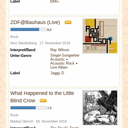
Label
BMG
ZDF@Bauhaus (Live)
HOT
8,0
Rock
Nico Steckelberg
17. November 2018
Interpret/Band
Ray Wilson
Singer-Songwriter
Unter-Genre
Acoustic
Acoustic Rock
Live Alben
Label
Jaggy D
What Happened to the Little
Blind Crow
HOT
7,0
Rock
Markus Skroch
06. November 2018