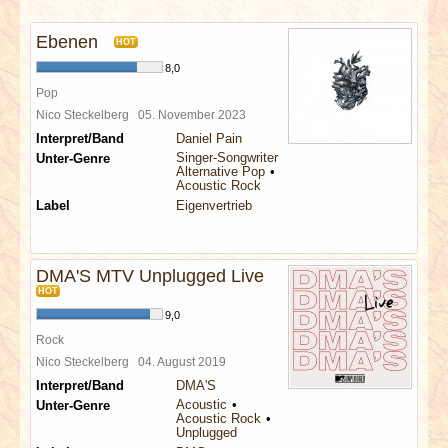
INTERVIEWS
Ebenen
HOT
SPECIALS
8,0
Pop
REDAKTION
Nico Steckelberg
05. November 2023
Interpret/Band
Daniel Pain
Singer-Songwriter
Unter-Genre
LINKS
Alternative Pop
Acoustic Rock
Label
Eigenvertrieb
ARCHIV
DMA'S MTV Unplugged Live
HOT
9,0
Rock
Nico Steckelberg
04. August 2019
Interpret/Band
DMA'S
Acoustic
Unter-Genre
Acoustic Rock
Unplugged