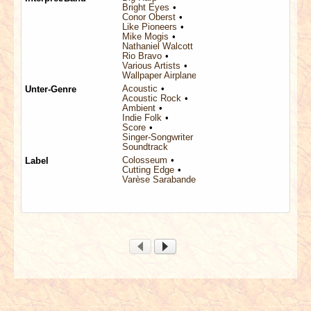
Bright Eyes
Conor Oberst
Like Pioneers
Mike Mogis
Nathaniel Walcott
Rio Bravo
Various Artists
Wallpaper Airplanes
Acoustic
Unter-Genre
Acoustic Rock
Ambient
Indie Folk
Score
Singer-Songwriter
Soundtrack
Colosseum
Label
Cutting Edge
Varèse Sarabande