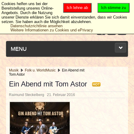
Cookies helfen uns bei der
Ich lehne ab
Ich stimme zu
Bereitstellung unseres Online-
Angebots. Durch die Nutzung
unserer Dienste erklären Sie sich damit einverstanden, dass wir Cookies
setzen. Sie haben auch die Möglichkeit abzulehnen.
Datenschutzrichtlinie ansehen
Weitere Informationen zu Cookies und ePrivacy
MENU
Musik
Folk u. WorldMusic
Ein Abend mit
Tom Astor
NEUESTE ARTIKEL
Ein Abend mit Tom Astor
HOT
NEWS & DATES
Raimund Steckelberg
21. Februar 2016
BERICHTE
VERLOSUNGEN