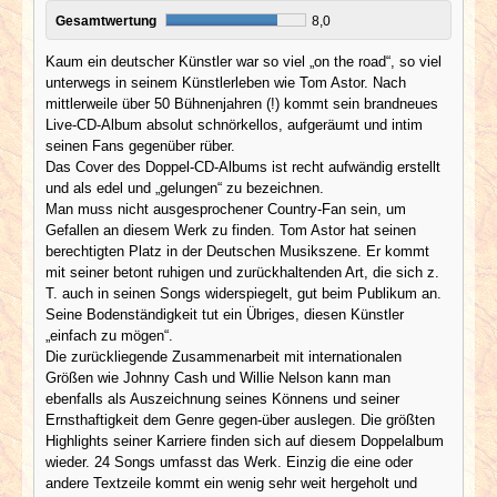
Gesamtwertung
8,0
Kaum ein deutscher Künstler war so viel „on the road“, so viel
unterwegs in seinem Künstlerleben wie Tom Astor. Nach
mittlerweile über 50 Bühnenjahren (!) kommt sein brandneues
Live-CD-Album absolut schnörkellos, aufgeräumt und intim
seinen Fans gegenüber rüber.
Das Cover des Doppel-CD-Albums ist recht aufwändig erstellt
und als edel und „gelungen“ zu bezeichnen.
Man muss nicht ausgesprochener Country-Fan sein, um
Gefallen an diesem Werk zu finden. Tom Astor hat seinen
berechtigten Platz in der Deutschen Musikszene. Er kommt
mit seiner betont ruhigen und zurückhaltenden Art, die sich z.
T. auch in seinen Songs widerspiegelt, gut beim Publikum an.
Seine Bodenständigkeit tut ein Übriges, diesen Künstler
„einfach zu mögen“.
Die zurückliegende Zusammenarbeit mit internationalen
Größen wie Johnny Cash und Willie Nelson kann man
ebenfalls als Auszeichnung seines Könnens und seiner
Ernsthaftigkeit dem Genre gegen-über auslegen. Die größten
Highlights seiner Karriere finden sich auf diesem Doppelalbum
wieder. 24 Songs umfasst das Werk. Einzig die eine oder
andere Textzeile kommt ein wenig sehr weit hergeholt und