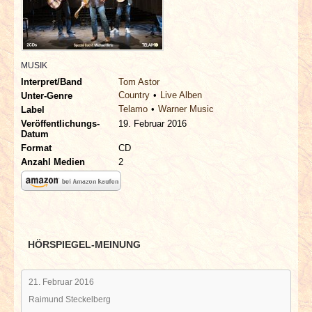
INTERVIEWS
SPECIALS
MUSIK
REDAKTION
Interpret/Band
Tom Astor
Country
Live Alben
Unter-Genre
Telamo
Warner Music
Label
LINKS
Veröffentlichungs-
19. Februar 2016
Datum
Format
CD
ARCHIV
Anzahl Medien
2
HÖRSPIEGEL-MEINUNG
21. Februar 2016
Raimund Steckelberg