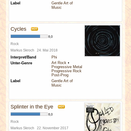
Label
Gentle Art of
Music
Cycles
HOT
8,0
Rock
Markus Skroch
24. Mai 2018
Interpret/Band
Phi
Art Rock
Unter-Genre
Progressive Metal
Progressive Rock
Post-Prog
Label
Gentle Art of
Music
Splinter in the Eye
HOT
8,0
Rock
Markus Skroch
22. November 2017