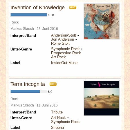
Invention of Knowledge
HOT
10,0
Rock
Markus Skroch
23. Juni 2016
Anderson/Stolt
Interpret/Band
Jon Anderson
Roine Stolt
Symphonic Rock
Unter-Genre
Progressive Rock
Art Rock
Label
InsideOut Music
Terra Incognita
HOT
8,0
Rock
Markus Skroch
11. Juni 2016
Interpret/Band
Tribute
Art Rock
Unter-Genre
Symphonic Rock
Label
Sireena