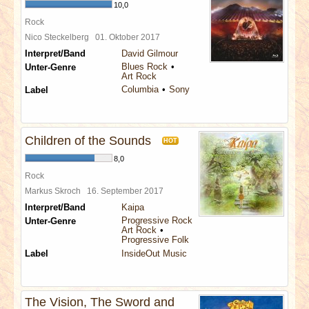
10,0
Rock
Nico Steckelberg
01. Oktober 2017
Interpret/Band
David Gilmour
Blues Rock
Unter-Genre
Art Rock
Columbia
Sony
Label
Children of the Sounds
HOT
8,0
Rock
Markus Skroch
16. September 2017
Interpret/Band
Kaipa
Progressive Rock
Unter-Genre
Art Rock
Progressive Folk
Label
InsideOut Music
The Vision, The Sword and