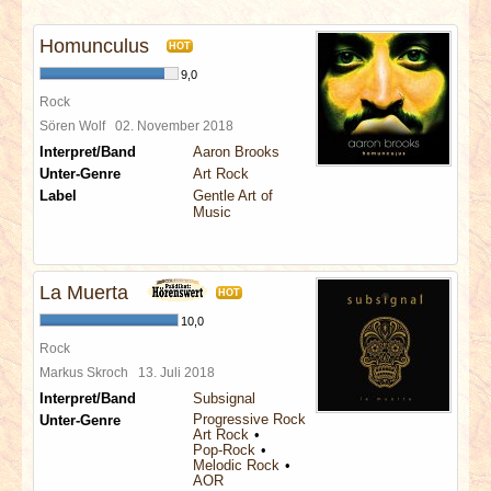
INTERVIEWS
Homunculus
HOT
SPECIALS
9,0
Rock
REDAKTION
Sören Wolf
02. November 2018
Interpret/Band
Aaron Brooks
Unter-Genre
Art Rock
LINKS
Label
Gentle Art of
Music
ARCHIV
La Muerta
HOT
10,0
Rock
Markus Skroch
13. Juli 2018
Interpret/Band
Subsignal
Progressive Rock
Unter-Genre
Art Rock
Pop-Rock
Melodic Rock
AOR