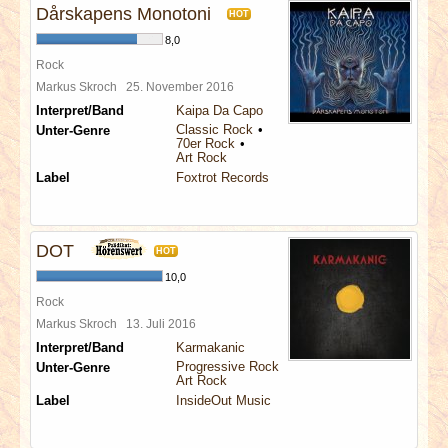
Dårskapens Monotoni
HOT
8,0
Rock
Markus Skroch
25. November 2016
Interpret/Band
Kaipa Da Capo
Classic Rock
Unter-Genre
70er Rock
Art Rock
Label
Foxtrot Records
DOT
HOT
10,0
Rock
Markus Skroch
13. Juli 2016
Interpret/Band
Karmakanic
Progressive Rock
Unter-Genre
Art Rock
Label
InsideOut Music