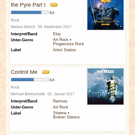
the Pyre Part I
HOT
8,0
Rock
Markus Skroch
09. September 2017
Interpret/Band
Eloy
Art Rock
Unter-Genre
Progressive Rock
Label
Artist Station
Control Me
HOT
6,0
Rock
Michael Brinkschulte
02. Januar 2017
Interpret/Band
Ramses
Unter-Genre
Art Rock
Sireena
Label
Broken Silence