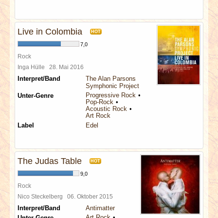
Live in Colombia
HOT
7,0
Rock
Inga Hülle
28. Mai 2016
Interpret/Band
The Alan Parsons
Symphonic Project
Progressive Rock
Unter-Genre
Pop-Rock
Acoustic Rock
Art Rock
Label
Edel
The Judas Table
HOT
9,0
Rock
Nico Steckelberg
06. Oktober 2015
Interpret/Band
Antimatter
Art Rock
Unter-Genre