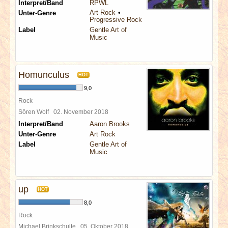
Interpret/Band
RPWL
Art Rock
Unter-Genre
Progressive Rock
Label
Gentle Art of
Music
Homunculus
HOT
9,0
Rock
Sören Wolf
02. November 2018
Interpret/Band
Aaron Brooks
Unter-Genre
Art Rock
Label
Gentle Art of
Music
up
HOT
8,0
Rock
Michael Brinkschulte
05. Oktober 2018