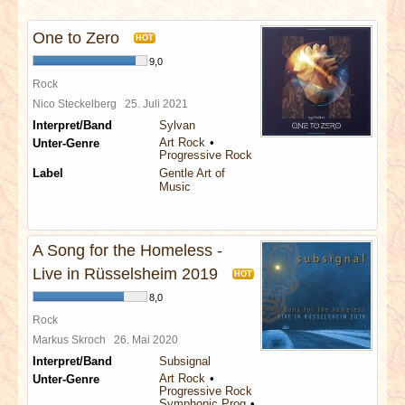
INTERVIEWS
One to Zero
HOT
SPECIALS
9,0
Rock
REDAKTION
Nico Steckelberg
25. Juli 2021
Interpret/Band
Sylvan
Art Rock
Unter-Genre
LINKS
Progressive Rock
Label
Gentle Art of
Music
ARCHIV
A Song for the Homeless -
Live in Rüsselsheim 2019
HOT
8,0
Rock
Markus Skroch
26. Mai 2020
Interpret/Band
Subsignal
Art Rock
Unter-Genre
Progressive Rock
Symphonic Prog