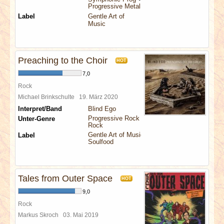
Progressive Metal
Label
Gentle Art of
Music
Preaching to the Choir
HOT
7,0
Rock
Michael Brinkschulte
19. März 2020
Interpret/Band
Blind Ego
Progressive Rock
Unter-Genre
Rock
Gentle Art of Music
Label
Soulfood
Tales from Outer Space
HOT
9,0
Rock
Markus Skroch
03. Mai 2019