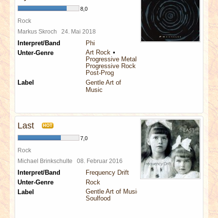
8,0
Rock
Markus Skroch
24. Mai 2018
Interpret/Band
Phi
Art Rock
Unter-Genre
Progressive Metal
Progressive Rock
Post-Prog
Label
Gentle Art of
Music
Last
HOT
7,0
Rock
Michael Brinkschulte
08. Februar 2016
Interpret/Band
Frequency Drift
Unter-Genre
Rock
Gentle Art of Music
Label
Soulfood