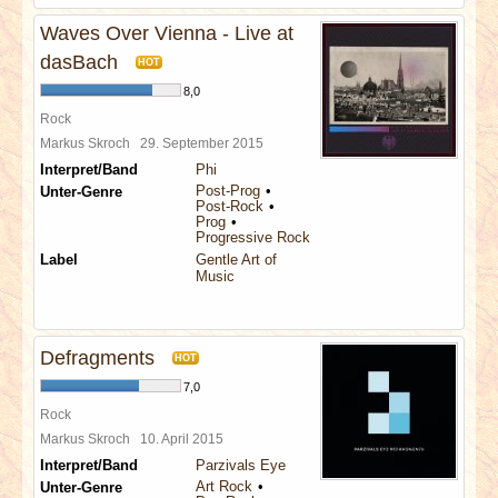
Waves Over Vienna - Live at
dasBach
HOT
8,0
Rock
Markus Skroch
29. September 2015
Interpret/Band
Phi
Post-Prog
Unter-Genre
Post-Rock
Prog
Progressive Rock
Label
Gentle Art of
Music
Defragments
HOT
7,0
Rock
Markus Skroch
10. April 2015
Interpret/Band
Parzivals Eye
Art Rock
Unter-Genre