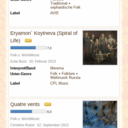
Traditional
sephardische Folklore
Label
AVIE
Eryamon´ Koytneva (Spiral of
Life)
HOT
7,0
Folk u. WorldMusic
Ecke Buck
20. Februar 2023
Interpret/Band
Merema
Folk
Folklore
Unter-Genre
Weltmusik Russland
Label
CPL Music
Quatre vents
HOT
6,0
Folk u. WorldMusic
Christine Rubel
02. September 2022