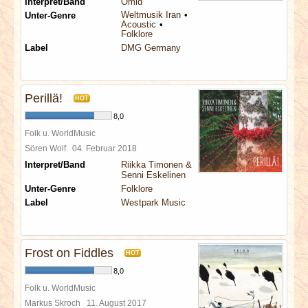
Interpret/Band
Omid
Weltmusik Iran
Unter-Genre
Acoustic
Folklore
Label
DMG Germany
Perillä!
HOT
8,0
Folk u. WorldMusic
Sören Wolf
04. Februar 2018
Interpret/Band
Riikka Timonen &
Senni Eskelinen
Unter-Genre
Folklore
Label
Westpark Music
Frost on Fiddles
HOT
8,0
Folk u. WorldMusic
Markus Skroch
11. August 2017