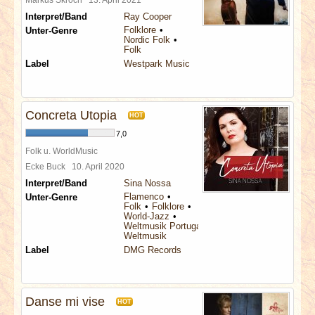
Interpret/Band
Ray Cooper
Folklore
Unter-Genre
Nordic Folk
Folk
Label
Westpark Music
Concreta Utopia
HOT
7,0
Folk u. WorldMusic
Ecke Buck
10. April 2020
Interpret/Band
Sina Nossa
Flamenco
Unter-Genre
Folk
Folklore
World-Jazz
Weltmusik Portugal
Weltmusik
Label
DMG Records
Danse mi vise
HOT