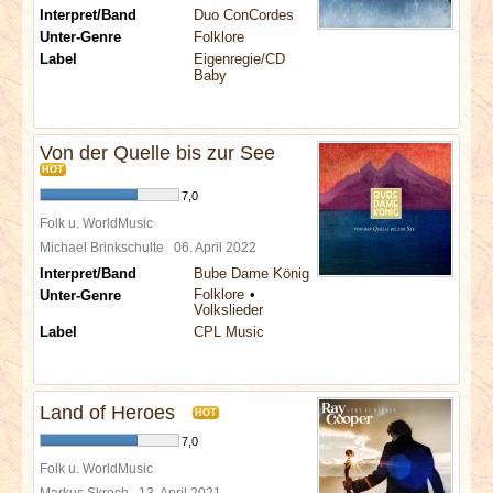
Interpret/Band
Duo ConCordes
Unter-Genre
Folklore
Label
Eigenregie/CD
Baby
Von der Quelle bis zur See
HOT
7,0
Folk u. WorldMusic
Michael Brinkschulte
06. April 2022
Interpret/Band
Bube Dame König
Folklore
Unter-Genre
Volkslieder
Label
CPL Music
Land of Heroes
HOT
7,0
Folk u. WorldMusic
Markus Skroch
13. April 2021