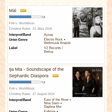
INTERVIEWS
Mal
HOT
SPECIALS
7,0
Folk u. WorldMusic
REDAKTION
Christine Rubel
23. März 2026
Interpret/Band
Aysay
Electro Rock
Unter-Genre
LINKS
Weltmusik Anatolien
Label
V2 Records /
Bertus
ARCHIV
Ija Mia - Soundscape of the
Sephardic Diaspora
HOT
7,0
Folk u. WorldMusic
Christine Rubel
27. August 2024
East of the River
Interpret/Band
Nina Stern
Daphna Mor
Folklore
Unter-Genre