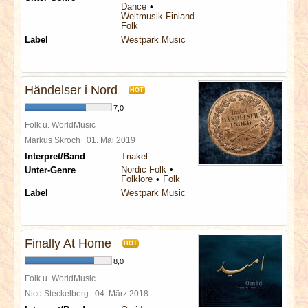
Dance
Weltmusik Finland
Folk
Label
Westpark Music
Händelser i Nord
HOT
7,0
Folk u. WorldMusic
Markus Skroch
01. Mai 2019
Interpret/Band
Triakel
Nordic Folk
Unter-Genre
Folklore
Folk
Label
Westpark Music
Finally At Home
HOT
8,0
Folk u. WorldMusic
Nico Steckelberg
04. März 2018