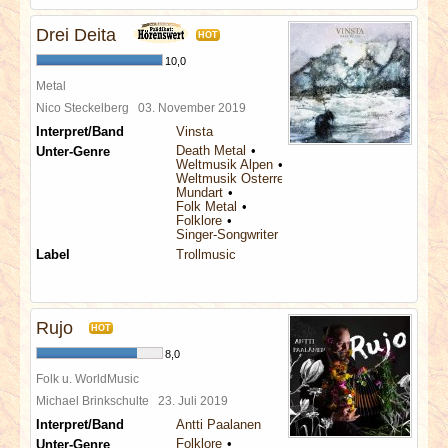
Drei Deita
HOT
10,0
Metal
Nico Steckelberg
03. November 2019
Interpret/Band
Vinsta
Death Metal
Unter-Genre
Weltmusik Alpen
Weltmusik Österreich
Mundart
Folk Metal
Folklore
Singer-Songwriter
Label
Trollmusic
Rujo
HOT
8,0
Folk u. WorldMusic
Michael Brinkschulte
23. Juli 2019
Interpret/Band
Antti Paalanen
Folklore
Unter-Genre