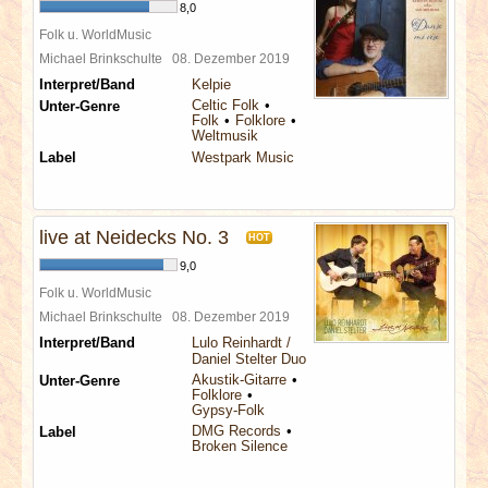
8,0
Folk u. WorldMusic
Michael Brinkschulte
08. Dezember 2019
Interpret/Band
Kelpie
Celtic Folk
Unter-Genre
Folk
Folklore
Weltmusik
Label
Westpark Music
live at Neidecks No. 3
HOT
9,0
Folk u. WorldMusic
Michael Brinkschulte
08. Dezember 2019
Interpret/Band
Lulo Reinhardt /
Daniel Stelter Duo
Akustik-Gitarre
Unter-Genre
Folklore
Gypsy-Folk
DMG Records
Label
Broken Silence