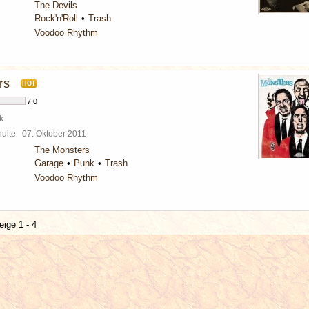
The Devils
Rock'n'Roll
Trash
Voodoo Rhythm
rs
HOT
7,0
k
chulte
07. Oktober 2011
The Monsters
Garage
Punk
Trash
Voodoo Rhythm
eige 1 - 4