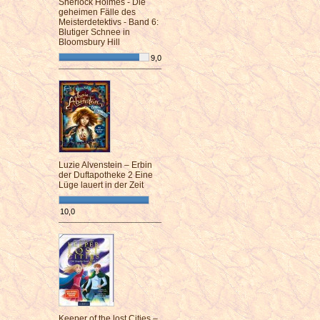
Sherlock Holmes - Die
geheimen Fälle des
Meisterdetektivs - Band 6:
Blutiger Schnee in
Bloomsbury Hill
9,0
¯¯¯¯¯¯¯¯¯¯¯¯¯¯¯¯¯¯¯¯¯¯¯¯
Luzie Alvenstein – Erbin
der Duftapotheke 2 Eine
Lüge lauert in der Zeit
10,0
¯¯¯¯¯¯¯¯¯¯¯¯¯¯¯¯¯¯¯¯¯¯¯¯
Keeper of the lost Cities –