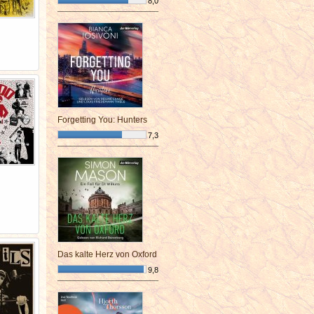
8,0
¯¯¯¯¯¯¯¯¯¯¯¯¯¯¯¯¯¯¯¯¯¯¯¯
Forgetting You: Hunters
7,3
¯¯¯¯¯¯¯¯¯¯¯¯¯¯¯¯¯¯¯¯¯¯¯¯
Das kalte Herz von Oxford
9,8
¯¯¯¯¯¯¯¯¯¯¯¯¯¯¯¯¯¯¯¯¯¯¯¯