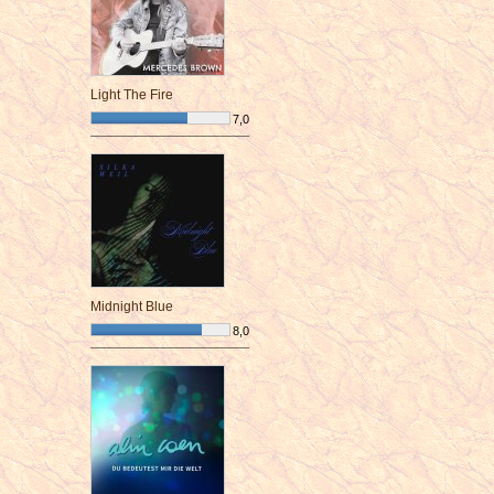
Light The Fire
7,0
¯¯¯¯¯¯¯¯¯¯¯¯¯¯¯¯¯¯¯¯¯¯¯¯
Midnight Blue
8,0
¯¯¯¯¯¯¯¯¯¯¯¯¯¯¯¯¯¯¯¯¯¯¯¯