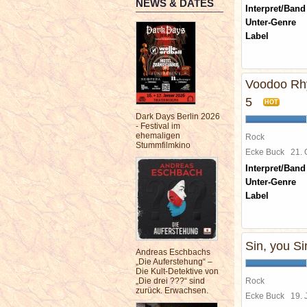
NEWS & DATES
Interpret/Band
Unter-Genre
Label
Voodoo Rhy
5
HOT
Dark Days Berlin 2026
- Festival im
ehemaligen
Rock
Stummfilmkino
Ecke Buck
21.
Interpret/Band
Unter-Genre
Label
Sin, you Si
Andreas Eschbachs
„Die Auferstehung“ –
Die Kult-Detektive von
„Die drei ???“ sind
Rock
zurück. Erwachsen.
Ecke Buck
19. 