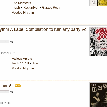
The Monsters
Trash
Rock'n'Roll
Garage Rock
Voodoo Rhythm
thm A Label Compilation to ruin any party Vol
7,0
 Oktober 2021
Various Artists
Rock 'n' Roll
Trash
Voodoo Rhythm
nners!
HOT
7,0
Juli 2016