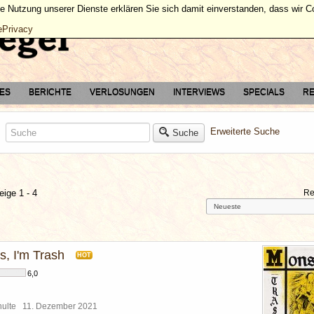
ie Nutzung unserer Dienste erklären Sie sich damit einverstanden, dass wir 
ePrivacy
TES
BERICHTE
VERLOSUNGEN
INTERVIEWS
SPECIALS
RE
Erweiterte Suche
Suche
eige 1 - 4
Re
s, I'm Trash
HOT
6,0
chulte
11. Dezember 2021