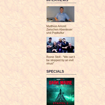
Matthias Arnold:
Zwischen Abenteuer
und Popkultur
Roine Stolt - "We can’t
be stopped by an evil
virus!"
SPECIALS