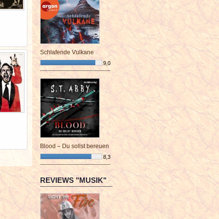
Schlafende Vulkane
9,0
¯¯¯¯¯¯¯¯¯¯¯¯¯¯¯¯¯¯¯¯¯¯¯¯
Blood – Du sollst bereuen
8,3
¯¯¯¯¯¯¯¯¯¯¯¯¯¯¯¯¯¯¯¯¯¯¯¯
REVIEWS "MUSIK"