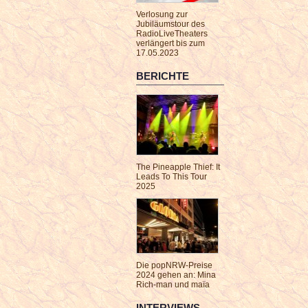
Verlosung zur
Jubiläumstour des
RadioLiveTheaters
verlängert bis zum
17.05.2023
BERICHTE
The Pineapple Thief: It
Leads To This Tour
2025
Die popNRW-Preise
2024 gehen an: Mina
Rich-man und maïa
INTERVIEWS