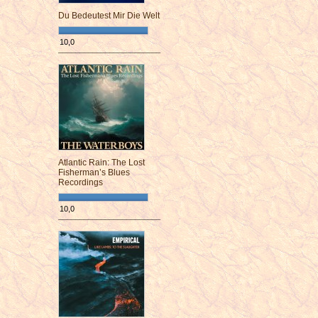
Du Bedeutest Mir Die Welt
10,0
¯¯¯¯¯¯¯¯¯¯¯¯¯¯¯¯¯¯¯¯¯¯¯¯
Atlantic Rain: The Lost
Fisherman’s Blues
Recordings
10,0
¯¯¯¯¯¯¯¯¯¯¯¯¯¯¯¯¯¯¯¯¯¯¯¯