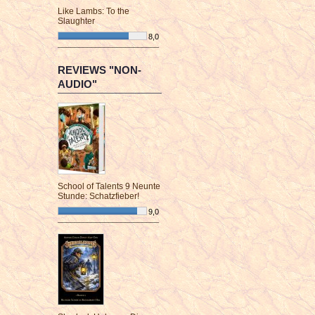
Like Lambs: To the
Slaughter
8,0
¯¯¯¯¯¯¯¯¯¯¯¯¯¯¯¯¯¯¯¯¯¯¯¯
REVIEWS "NON-
AUDIO"
School of Talents 9 Neunte
Stunde: Schatzfieber!
9,0
¯¯¯¯¯¯¯¯¯¯¯¯¯¯¯¯¯¯¯¯¯¯¯¯