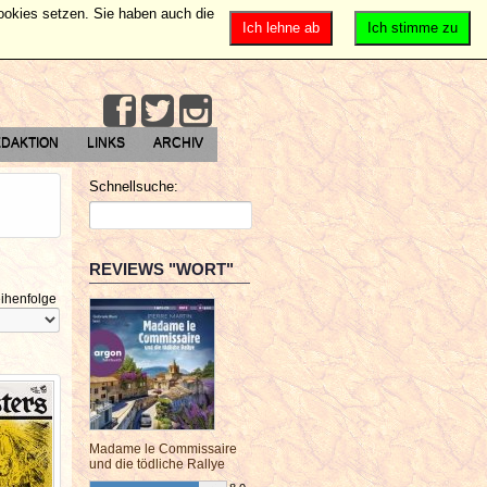
Cookies setzen. Sie haben auch die
Ich lehne ab
Ich stimme zu
DAKTION
LINKS
ARCHIV
Schnellsuche:
REVIEWS "WORT"
ihenfolge
Madame le Commissaire
und die tödliche Rallye