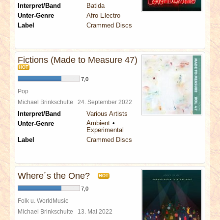
Interpret/Band
Batida
Unter-Genre
Afro Electro
Label
Crammed Discs
Fictions (Made to Measure 47)
HOT
7,0
Pop
Michael Brinkschulte
24. September 2022
Interpret/Band
Various Artists
Ambient
Unter-Genre
Experimental
Label
Crammed Discs
Where´s the One?
HOT
7,0
Folk u. WorldMusic
Michael Brinkschulte
13. Mai 2022