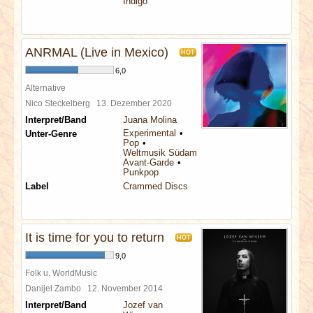
Indigo
ANRMAL (Live in Mexico)
HOT
6,0
Alternative
Nico Steckelberg
13. Dezember 2020
Interpret/Band
Juana Molina
Experimental
Unter-Genre
Pop
Weltmusik Südamerika
Avant-Garde
Punkpop
Label
Crammed Discs
It is time for you to return
HOT
9,0
Folk u. WorldMusic
Danijel Zambo
12. November 2014
Interpret/Band
Jozef van