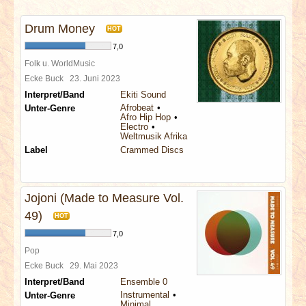
INTERVIEWS
Drum Money
HOT
SPECIALS
7,0
Folk u. WorldMusic
REDAKTION
Ecke Buck
23. Juni 2023
Interpret/Band
Ekiti Sound
Afrobeat
Unter-Genre
LINKS
Afro Hip Hop
Electro
Weltmusik Afrika
ARCHIV
Label
Crammed Discs
Jojoni (Made to Measure Vol.
49)
HOT
7,0
Pop
Ecke Buck
29. Mai 2023
Interpret/Band
Ensemble 0
Instrumental
Unter-Genre
Minimal