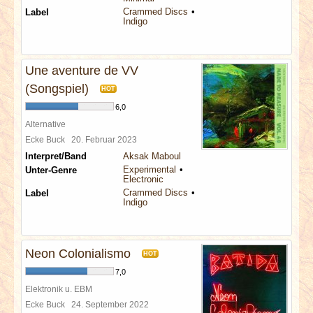
Crammed Discs
Label
Indigo
Une aventure de VV
(Songspiel)
HOT
6,0
Alternative
Ecke Buck
20. Februar 2023
Interpret/Band
Aksak Maboul
Experimental
Unter-Genre
Electronic
Crammed Discs
Label
Indigo
Neon Colonialismo
HOT
7,0
Elektronik u. EBM
Ecke Buck
24. September 2022