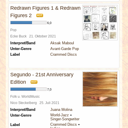
Redrawn Figures 1 & Redrawn
Figures 2
HOT
6,0
Pop
Ecke Buck
21. Oktober 2021
Interpret/Band
Aksak Maboul
Unter-Genre
Avant-Garde Pop
Label
Crammed Discs
Segundo - 21st Anniversary
Edition
HOT
7,0
Folk u. WorldMusic
Nico Steckelberg
25. Juli 2021
Interpret/Band
Juana Molina
World-Jazz
Unter-Genre
Singer-Songwriter
Crammed Discs
Label