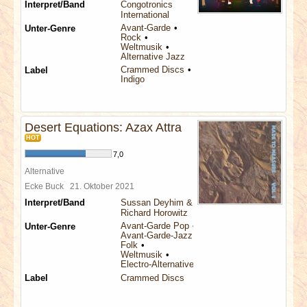
Interpret/Band
Congotronics
International
Avant-Garde
Unter-Genre
Rock
Weltmusik
Alternative Jazz
Crammed Discs
Label
Indigo
Desert Equations: Azax Attra
HOT
7,0
Alternative
Ecke Buck
21. Oktober 2021
Interpret/Band
Sussan Deyhim &
Richard Horowitz
Avant-Garde Pop
Unter-Genre
Avant-Garde-Jazz
Folk
Weltmusik
Electro-Alternative
Label
Crammed Discs