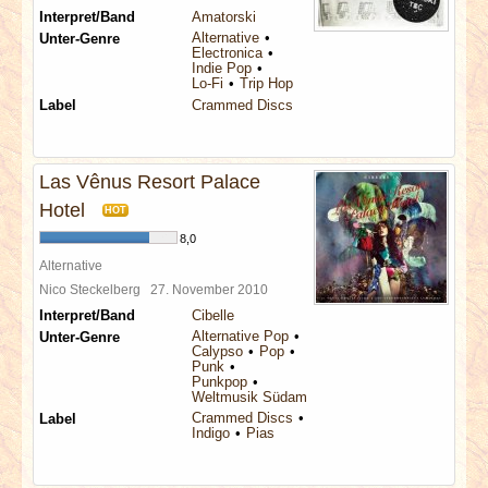
Interpret/Band
Amatorski
Alternative
Unter-Genre
Electronica
Indie Pop
Lo-Fi
Trip Hop
Label
Crammed Discs
Las Vênus Resort Palace
Hotel
HOT
8,0
Alternative
Nico Steckelberg
27. November 2010
Interpret/Band
Cibelle
Alternative Pop
Unter-Genre
Calypso
Pop
Punk
Punkpop
Weltmusik Südamerika
Crammed Discs
Label
Indigo
Pias