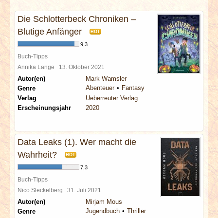
INTERVIEWS
Die Schlotterbeck Chroniken –
SPECIALS
Blutige Anfänger
HOT
9,3
REDAKTION
Buch-Tipps
Annika Lange
13. Oktober 2021
Autor(en)
Mark Wamsler
LINKS
Abenteuer
Fantasy
Genre
Verlag
Ueberreuter Verlag
ARCHIV
Erscheinungsjahr
2020
Data Leaks (1). Wer macht die
Wahrheit?
HOT
7,3
Buch-Tipps
Nico Steckelberg
31. Juli 2021
Autor(en)
Mirjam Mous
Jugendbuch
Thriller
Genre