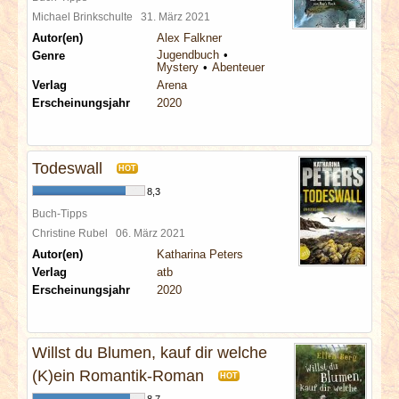
Michael Brinkschulte
31. März 2021
Autor(en)
Alex Falkner
Jugendbuch
Genre
Mystery
Abenteuer
Verlag
Arena
Erscheinungsjahr
2020
Todeswall
HOT
8,3
Buch-Tipps
Christine Rubel
06. März 2021
Autor(en)
Katharina Peters
Verlag
atb
Erscheinungsjahr
2020
Willst du Blumen, kauf dir welche
(K)ein Romantik-Roman
HOT