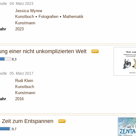
chulte
04. März 2023
Jessica Wynne
Kunstbuch
Fotografien
Mathematik
Kunstmann
ahr
2023
ng einer nicht unkomplizierten Welt
HOT
8,3
chulte
05. März 2017
Rudi Klein
Kunstbuch
Kunstmann
ahr
2016
- Zeit zum Entspannen
HOT
9,7