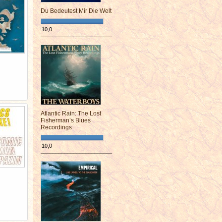
Du Bedeutest Mir Die Welt
10,0
¯¯¯¯¯¯¯¯¯¯¯¯¯¯¯¯¯¯¯¯¯¯¯¯
Atlantic Rain: The Lost
Fisherman’s Blues
Recordings
10,0
¯¯¯¯¯¯¯¯¯¯¯¯¯¯¯¯¯¯¯¯¯¯¯¯