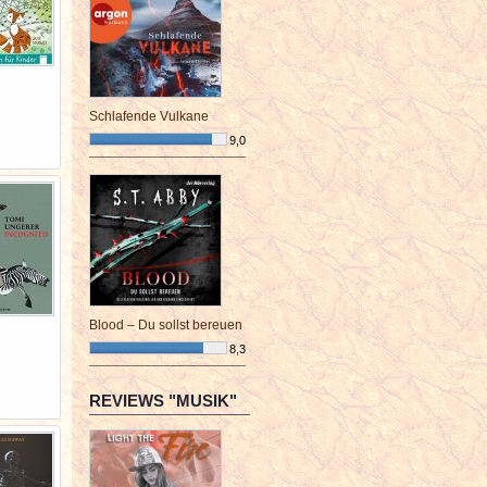
Schlafende Vulkane
9,0
¯¯¯¯¯¯¯¯¯¯¯¯¯¯¯¯¯¯¯¯¯¯¯¯
Blood – Du sollst bereuen
8,3
¯¯¯¯¯¯¯¯¯¯¯¯¯¯¯¯¯¯¯¯¯¯¯¯
REVIEWS "MUSIK"