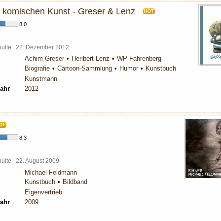
r komischen Kunst - Greser & Lenz
HOT
8,0
chulte
22. Dezember 2012
Achim Greser
Heribert Lenz
WP Fahrenberg
Biografie
Cartoon-Sammlung
Humor
Kunstbuch
Kunstmann
ahr
2012
OT
8,3
chulte
22. August 2009
Michael Feldmann
Kunstbuch
Bildband
Eigenvertrieb
ahr
2009