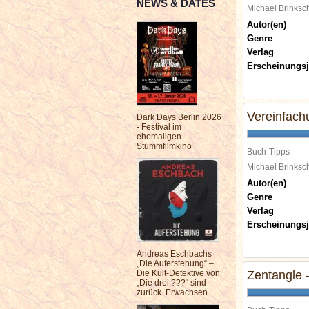
NEWS & DATES
Michael Brinks
Autor(en)
Genre
Verlag
Erscheinungsj
Vereinfachu
Dark Days Berlin 2026
- Festival im
ehemaligen
Stummfilmkino
Buch-Tipps
Michael Brinks
Autor(en)
Genre
Verlag
Erscheinungsj
Andreas Eschbachs
„Die Auferstehung“ –
Die Kult-Detektive von
Zentangle 
„Die drei ???“ sind
zurück. Erwachsen.