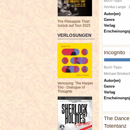
Buch-Tipps
Annika Lange
Autor(en)
Genre
The Pineapple Thief
Verlag
zurück auf Tour 2025
Erscheinungsj
VERLOSUNGEN
Incognito
Buch-Tipps
Michael Brinks
Autor(en)
Verlosung: The Harper
Genre
Trio - Dialogue of
Thoughts
Verlag
Erscheinungsj
The Dance 
Totentanz