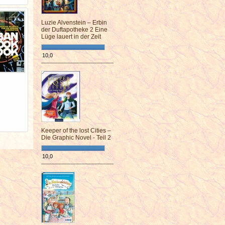
Luzie Alvenstein – Erbin
der Duftapotheke 2 Eine
Lüge lauert in der Zeit
10,0
¯¯¯¯¯¯¯¯¯¯¯¯¯¯¯¯¯¯¯¯¯¯¯¯
Keeper of the lost Cities –
Die Graphic Novel - Teil 2
10,0
¯¯¯¯¯¯¯¯¯¯¯¯¯¯¯¯¯¯¯¯¯¯¯¯