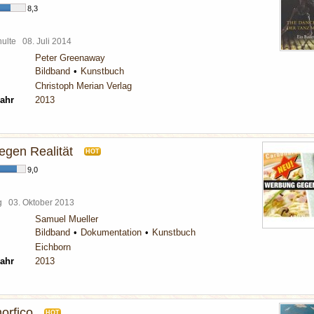
8,3
chulte
08. Juli 2014
Peter Greenaway
Bildband
Kunstbuch
Christoph Merian Verlag
ahr
2013
gen Realität
HOT
9,0
rg
03. Oktober 2013
Samuel Mueller
Bildband
Dokumentation
Kunstbuch
Eichborn
ahr
2013
orfico
HOT