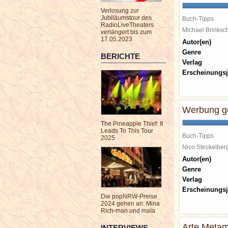
Verlosung zur
Jubiläumstour des
Buch-Tipps
RadioLiveTheaters
Michael Brinks
verlängert bis zum
17.05.2023
Autor(en)
Genre
BERICHTE
Verlag
Erscheinungsj
Werbung ge
The Pineapple Thief: It
Leads To This Tour
Buch-Tipps
2025
Nico Steckelbe
Autor(en)
Genre
Verlag
Erscheinungsj
Die popNRW-Preise
2024 gehen an: Mina
Rich-man und maïa
Arte Metam
INTERVIEWS