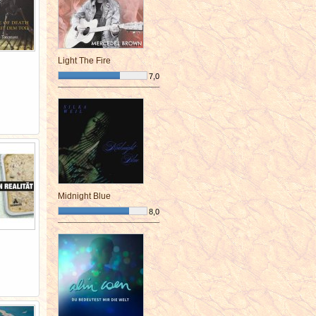
Light The Fire
7,0
¯¯¯¯¯¯¯¯¯¯¯¯¯¯¯¯¯¯¯¯¯¯¯¯
Midnight Blue
8,0
¯¯¯¯¯¯¯¯¯¯¯¯¯¯¯¯¯¯¯¯¯¯¯¯