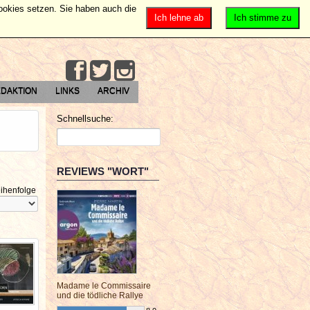
Cookies setzen. Sie haben auch die
Ich lehne ab
Ich stimme zu
DAKTION
LINKS
ARCHIV
Schnellsuche:
REVIEWS "WORT"
ihenfolge
Madame le Commissaire
und die tödliche Rallye