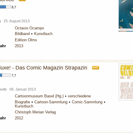
8,7
rg
25. August 2013
Octavio Ocampo
Bildband
Kunstbuch
Edition Olms
ahr
2013
uxe! - Das Comic Magazin Strapazin
HOT
7,7
chulte
06. Januar 2013
Cartoonmuseum Basel (Hg.)
verschiedene
Biografie
Cartoon-Sammlung
Comic-Sammlung
Kunstbuch
Christoph Merian Verlag
ahr
2012