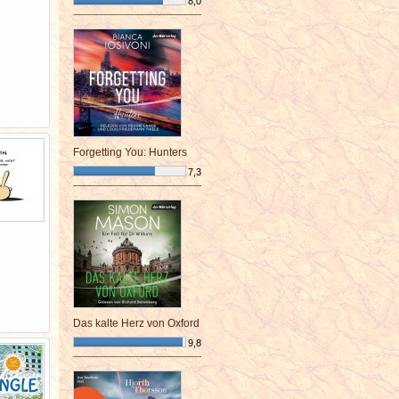
8,0
¯¯¯¯¯¯¯¯¯¯¯¯¯¯¯¯¯¯¯¯¯¯¯¯
Forgetting You: Hunters
7,3
¯¯¯¯¯¯¯¯¯¯¯¯¯¯¯¯¯¯¯¯¯¯¯¯
Das kalte Herz von Oxford
9,8
¯¯¯¯¯¯¯¯¯¯¯¯¯¯¯¯¯¯¯¯¯¯¯¯