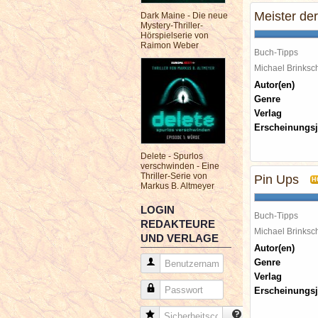
Meister de
Dark Maine - Die neue
Mystery-Thriller-
Hörspielserie von
Raimon Weber
Buch-Tipps
Michael Brinks
Autor(en)
Genre
Verlag
Erscheinungsj
Delete - Spurlos
verschwinden - Eine
Thriller-Serie von
Pin Ups
H
Markus B. Altmeyer
LOGIN
Buch-Tipps
REDAKTEURE
Michael Brinks
UND VERLAGE
Autor(en)
Genre
Benutzername
Verlag
Passwort
Erscheinungsj
Sicherheitscode