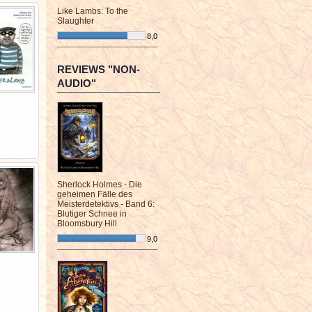
Like Lambs: To the
Slaughter
8,0
¯¯¯¯¯¯¯¯¯¯¯¯¯¯¯¯¯¯¯¯¯¯¯¯
REVIEWS "NON-
AUDIO"
Sherlock Holmes - Die
geheimen Fälle des
Meisterdetektivs - Band 6:
Blutiger Schnee in
Bloomsbury Hill
9,0
¯¯¯¯¯¯¯¯¯¯¯¯¯¯¯¯¯¯¯¯¯¯¯¯