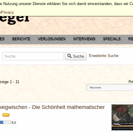
ie Nutzung unserer Dienste erklären Sie sich damit einverstanden, dass wir 
ePrivacy
TES
BERICHTE
VERLOSUNGEN
INTERVIEWS
SPECIALS
RE
Erweiterte Suche
Suche
zeige 1 - 11
Re
t wegwischen - Die Schönheit mathematischer
HOT
8,0