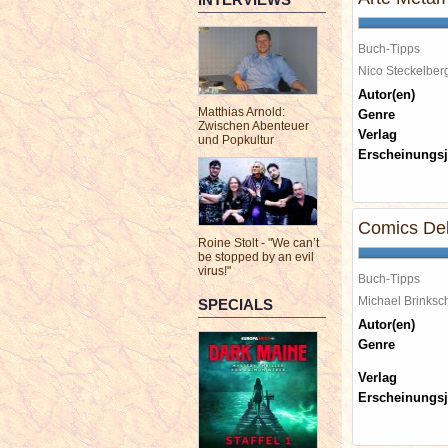
Buch-Tipps
Nico Steckelbe
Autor(en)
Matthias Arnold:
Genre
Zwischen Abenteuer
Verlag
und Popkultur
Erscheinungsj
Comics Del
Roine Stolt - "We can’t
be stopped by an evil
virus!"
Buch-Tipps
Michael Brinks
SPECIALS
Autor(en)
Genre
Verlag
Erscheinungsj