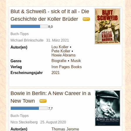
INTERVIEWS
Blut & Schweiß - sick of it all - Die
SPECIALS
Geschichte der Koller Brüder
HOT
8,0
REDAKTION
Buch-Tipps
Michael Brinkschulte
31. März 2021
Lou Koller
Autor(en)
LINKS
Pete Koller
Howie Abrams
Biografie
Musik
Genre
ARCHIV
Verlag
Iron Pages Books
Erscheinungsjahr
2021
Bowie in Berlin: A New Career in a
New Town
HOT
7,7
Buch-Tipps
Nico Steckelberg
25. August 2020
Autor(en)
Thomas Jerome