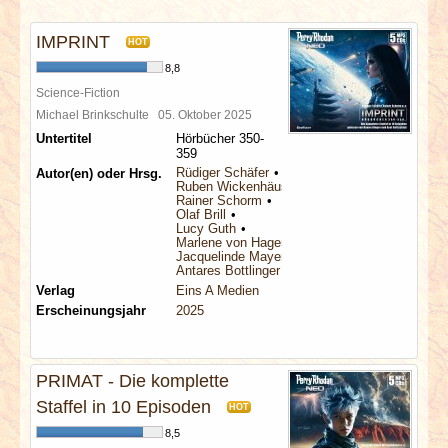
INTERVIEWS
IMPRINT
HOT
SPECIALS
8,8
Science-Fiction
REDAKTION
Michael Brinkschulte
05. Oktober 2025
Untertitel
Hörbücher 350-
359
LINKS
Rüdiger Schäfer
Autor(en) oder Hrsg.
Ruben Wickenhäuser
Rainer Schorm
Olaf Brill
ARCHIV
Lucy Guth
Marlene von Hagen
Jacquelinde Mayerhofer
Antares Bottlinger
Verlag
Eins A Medien
Erscheinungsjahr
2025
PRIMAT - Die komplette
Staffel in 10 Episoden
HOT
8,5