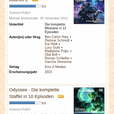
8,3
Science-Fiction
Michael Brinkschulte
05. November 2023
Untertitel
Die komplette
Miniserie in 12
Episoden
Ben Calvin Hary
Autor(en) oder Hrsg.
Dietmar Schmidt
Kai Hirdt
Lucy Guth
Madeleine Puljic
Olaf Brill
Roman Schleifer
Sascha Vennemann
Verlag
Eins A Medien
Erscheinungsjahr
2023
Odyssee - Die komplette
Staffel in 10 Episoden
HOT
8,0
Science-Fiction