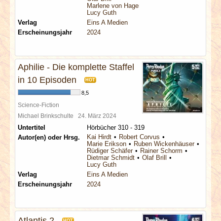
Marlene von Hagen
Lucy Guth
Verlag
Eins A Medien
Erscheinungsjahr
2024
Aphilie - Die komplette Staffel
in 10 Episoden
HOT
8,5
Science-Fiction
Michael Brinkschulte
24. März 2024
Untertitel
Hörbücher 310 - 319
Kai Hirdt
Robert Corvus
Autor(en) oder Hrsg.
Marie Erikson
Ruben Wickenhäuser
Rüdiger Schäfer
Rainer Schorm
Dietmar Schmidt
Olaf Brill
Lucy Guth
Verlag
Eins A Medien
Erscheinungsjahr
2024
Atlantis 2
HOT