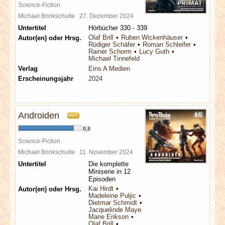
Science-Fiction
Michael Brinkschulte
27. Dezember 2024
Untertitel
Hörbücher 330 - 339
Olaf Brill
Ruben Wickenhäuser
Autor(en) oder Hrsg.
Rüdiger Schäfer
Roman Schleifer
Rainer Schorm
Lucy Guth
Michael Tinnefeld
Verlag
Eins A Medien
Erscheinungsjahr
2024
Androiden
HOT
8,8
Science-Fiction
Michael Brinkschulte
11. November 2024
Untertitel
Die komplette
Miniserie in 12
Episoden
Kai Hirdt
Autor(en) oder Hrsg.
Madeleine Puljic
Dietmar Schmidt
Jacquelinde Mayerhofer
Marie Erikson
Olaf Brill