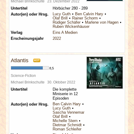
Michael Brinkschulte
23. Dezember 2022
Untertitel
Hörbücher 280 - 289
Lucy Guth
Ben Calvin Hary
Autor(en) oder Hrsg.
Olaf Brill
Rainer Schorm
Rüdiger Schäfer
Marlene von Hagen
Ruben Wickenhäuser
Verlag
Eins A Medien
Erscheinungsjahr
2022
Atlantis
HOT
8,5
Science-Fiction
Michael Brinkschulte
30. Oktober 2022
Untertitel
Die komplette
Miniserie in 12
Episoden
Ben Calvin Hary
Autor(en) oder Hrsg.
Lucy Guth
Sascha Vennemann
Olaf Brill
Michelle Stern
Dietmar Schmidt
Roman Schleifer