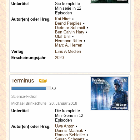
Untertitel
Sie komplette
Miniserie in 12
Episoden
Kai Hirdt
Autor(en) oder Hrsg.
Bernd Perplies
Dietmar Schmidt
Ben Calvin Hary
Olaf Brill
Hermann Ritter
Marc A. Herren
Verlag
Eins A Medien
Erscheinungsjahr
2020
Terminus
HOT
8,8
Science-Fiction
Michael Brinkschulte
20. Januar 2018
Untertitel
Die komplette
Mini-Serie in 12
Episoden
Uwe Anton
Autor(en) oder Hrsg.
Dennis Mathiak
Roman Schleifer
Susan Schwartz