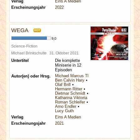
Verlag
Eins A Medien
Erscheinungsjahr
2022
WEGA
HOT
9,0
Science-Fiction
Michael Brinkschulte
31. Oktober 2021
Untertitel
Die komplette
Miniserie in 12
Episoden
Michael Marcus Thurner
Autor(en) oder Hrsg.
Ben Calvin Hary
Olaf Brill
Hermann Ritter
Dietmar Schmidt
Katharina Viktoria Haderer
Roman Schleifer
Arno Endler
Lucy Guth
Verlag
Eins A Medien
Erscheinungsjahr
2021