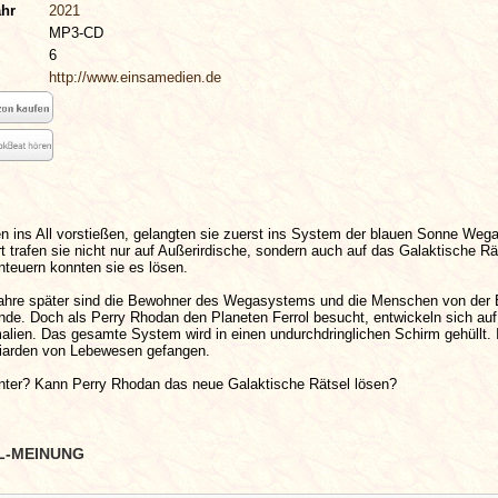
ahr
2021
MP3-CD
6
http://www.einsamedien.de
n ins All vorstießen, gelangten sie zuerst ins System der blauen Sonne Wega
t trafen sie nicht nur auf Außerirdische, sondern auch auf das Galaktische Rä
nteuern konnten sie es lösen.
ahre später sind die Bewohner des Wegasystems und die Menschen von der 
nde. Doch als Perry Rhodan den Planeten Ferrol besucht, entwickeln sich auf
lien. Das gesamte System wird in einen undurchdringlichen Schirm gehüllt. 
lliarden von Lebewesen gefangen.
nter? Kann Perry Rhodan das neue Galaktische Rätsel lösen?
L-MEINUNG