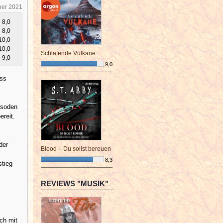
ber 2021
8,0
8,0
10,0
10,0
Schlafende Vulkane
9,0
9,0
¯¯¯¯¯¯¯¯¯¯¯¯¯¯¯¯¯¯¯¯¯¯¯¯
ass
pisoden
ereit.
der
Blood – Du sollst bereuen
8,3
stieg
¯¯¯¯¯¯¯¯¯¯¯¯¯¯¯¯¯¯¯¯¯¯¯¯
REVIEWS "MUSIK"
ch mit