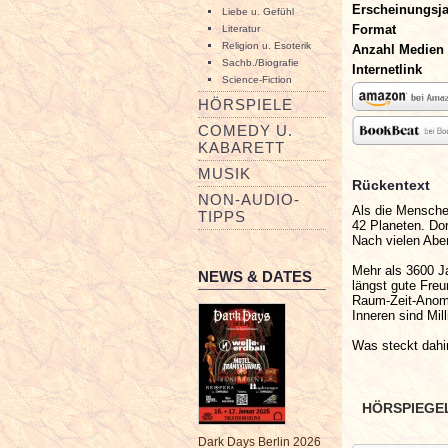
Erscheinungsj
Liebe u. Gefühl
Format
Literatur
Religion u. Esoterik
Anzahl Medien
Sachb./Biografie
Internetlink
Science-Fiction
HÖRSPIELE
COMEDY U.
KABARETT
MUSIK
Rückentext
NON-AUDIO-
Als die Mensche
TIPPS
42 Planeten. Dor
Nach vielen Abe
Mehr als 3600 J
NEWS & DATES
längst gute Freu
Raum-Zeit-Anoma
Inneren sind Mi
Was steckt dahi
HÖRSPIEGE
Dark Days Berlin 2026