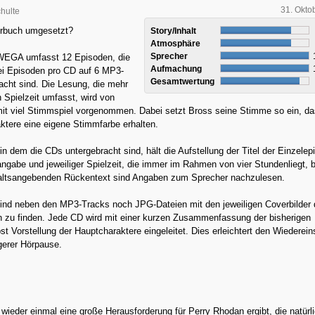
31. Okto
hulte
örbuch umgesetzt?
Story/Inhalt
Atmosphäre
Sprecher
 WEGA umfasst 12 Episoden, die
Aufmachung
ei Episoden pro CD auf 6 MP3-
Gesamtwertung
cht sind. Die Lesung, die mehr
 Spielzeit umfasst, wird von
mit viel Stimmspiel vorgenommen. Dabei setzt Bross seine Stimme so ein, d
ktere eine eigene Stimmfarbe erhalten.
in dem die CDs untergebracht sind, hält die Aufstellung der Titel der Einzele
ngabe und jeweiliger Spielzeit, die immer im Rahmen von vier Stundenliegt, b
altsangebenden Rückentext sind Angaben zum Sprecher nachzulesen.
ind neben den MP3-Tracks noch JPG-Dateien mit den jeweiligen Coverbilder 
n zu finden. Jede CD wird mit einer kurzen Zusammenfassung der bisherigen
st Vorstellung der Hauptcharaktere eingeleitet. Dies erleichtert den Wiederein
gerer Hörpause.
ieder einmal eine große Herausforderung für Perry Rhodan ergibt, die natürli