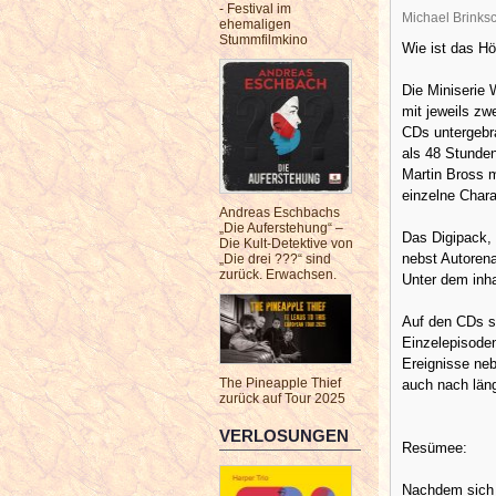
- Festival im
Michael Brinksc
ehemaligen
Stummfilmkino
Wie ist das H
Die Miniserie
mit jeweils zw
CDs untergebra
als 48 Stunden
Martin Bross 
einzelne Chara
Andreas Eschbachs
„Die Auferstehung“ –
Das Digipack, 
Die Kult-Detektive von
nebst Autorena
„Die drei ???“ sind
zurück. Erwachsen.
Unter dem inh
Auf den CDs s
Einzelepisode
Ereignisse neb
The Pineapple Thief
auch nach län
zurück auf Tour 2025
VERLOSUNGEN
Resümee:
Nachdem sich w