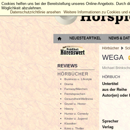
Cookies helfen uns bei der Bereitstellung unseres Online-Angebots. Durch d
Möglichkeit abzulehnen.
Datenschutzrichtlinie ansehen
Weitere Informationen zu Cookies und 
NEUESTE ARTIKEL
NEWS & DA
Hörbücher
Sci
WEGA
REVIEWS
Michael Brinksc
HÖRBÜCHER
HÖRBUCH
Business u. Lifestyle
Untertitel
Drama
aus der Reihe
Fantasy/Märchen
Fremdsprachen
Autor(en) oder 
Gesundheit/Wellness
Grusel u. Horror
History
Humor u. Comedy
Kinder u. Jugend
Sprecher
Klassiker
Verlag
Krimi u. Thriller