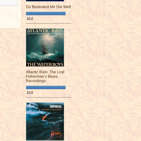
Du Bedeutest Mir Die Welt
10,0
¯¯¯¯¯¯¯¯¯¯¯¯¯¯¯¯¯¯¯¯¯¯¯¯
Atlantic Rain: The Lost
Fisherman’s Blues
Recordings
10,0
¯¯¯¯¯¯¯¯¯¯¯¯¯¯¯¯¯¯¯¯¯¯¯¯