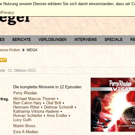
ie Nutzung unserer Dienste erklären Sie sich damit einverstanden, dass wir 
ePrivacy
TES
BERICHTE
VERLOSUNGEN
INTERVIEWS
SPECIALS
RE
ence-Fiction
WEGA
HOT
hulte
31. Oktober 2021
Die komplette Miniserie in 12 Episoden
Perry Rhodan
Michael Marcus Thurner
Hrsg.
Ben Calvin Hary
Olaf Brill
Hermann Ritter
Dietmar Schmidt
Katharina Viktoria Haderer
Roman Schleifer
Arno Endler
Lucy Guth
Martin Bross
Eins A Medien