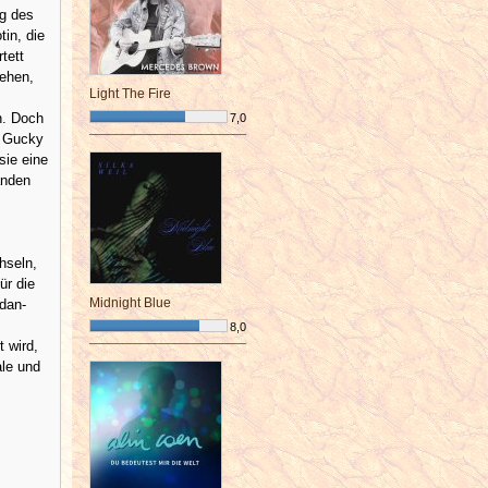
ng des
tin, die
tett
iehen,
Light The Fire
n. Doch
7,0
d Gucky
¯¯¯¯¯¯¯¯¯¯¯¯¯¯¯¯¯¯¯¯¯¯¯¯
sie eine
anden
hseln,
ür die
Midnight Blue
dan-
8,0
t wird,
¯¯¯¯¯¯¯¯¯¯¯¯¯¯¯¯¯¯¯¯¯¯¯¯
ale und