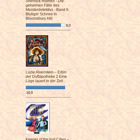
Sherlock Holmes - Die
geheimen Fälle des
Meisterdetektivs - Band 6:
Blutiger Schnee in
Bloomsbury Hill
9,0
¯¯¯¯¯¯¯¯¯¯¯¯¯¯¯¯¯¯¯¯¯¯¯¯
Luzie Alvenstein – Erbin
der Duftapotheke 2 Eine
Lüge lauert in der Zeit
10,0
¯¯¯¯¯¯¯¯¯¯¯¯¯¯¯¯¯¯¯¯¯¯¯¯
Keeper of the lost Cities –