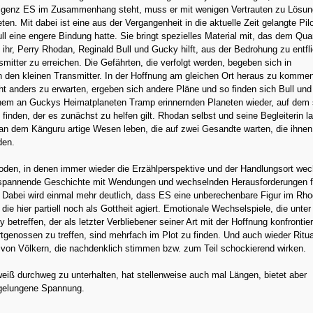
lligenz ES im Zusammenhang steht, muss er mit wenigen Vertrauten zu Lösu
en. Mit dabei ist eine aus der Vergangenheit in die aktuelle Zeit gelangte Pilo
ull eine engere Bindung hatte. Sie bringt spezielles Material mit, das dem Quar
ihr, Perry Rhodan, Reginald Bull und Gucky hilft, aus der Bedrohung zu entfl
mitter zu erreichen. Die Gefährten, die verfolgt werden, begeben sich in
n den kleinen Transmitter. In der Hoffnung am gleichen Ort heraus zu komme
ht anders zu erwarten, ergeben sich andere Pläne und so finden sich Bull un
einem an Guckys Heimatplaneten Tramp erinnernden Planeten wieder, auf dem 
 finden, der es zunächst zu helfen gilt. Rhodan selbst und seine Begleiterin l
an dem Känguru artige Wesen leben, die auf zwei Gesandte warten, die ihnen
den.
oden, in denen immer wieder die Erzählperspektive und der Handlungsort wec
 spannende Geschichte mit Wendungen und wechselnden Herausforderungen f
 Dabei wird einmal mehr deutlich, dass ES eine unberechenbare Figur im Rho
die hier partiell noch als Gottheit agiert. Emotionale Wechselspiele, die unter
betreffen, der als letzter Verbliebener seiner Art mit der Hoffnung konfrontier
tgenossen zu treffen, sind mehrfach im Plot zu finden. Und auch wieder Ritu
von Völkern, die nachdenklich stimmen bzw. zum Teil schockierend wirken.
weiß durchweg zu unterhalten, hat stellenweise auch mal Längen, bietet aber
 gelungene Spannung.