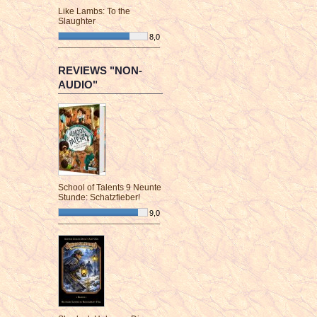
Like Lambs: To the
Slaughter
8,0
¯¯¯¯¯¯¯¯¯¯¯¯¯¯¯¯¯¯¯¯¯¯¯¯
REVIEWS "NON-
AUDIO"
School of Talents 9 Neunte
Stunde: Schatzfieber!
9,0
¯¯¯¯¯¯¯¯¯¯¯¯¯¯¯¯¯¯¯¯¯¯¯¯