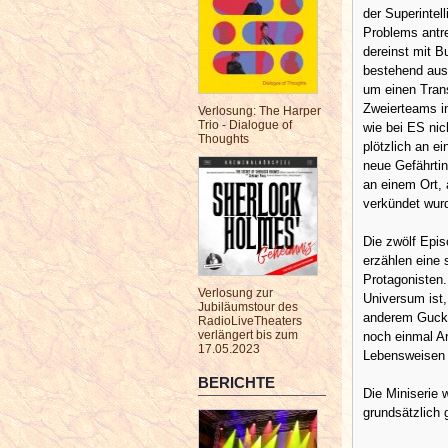
der Superinte
Problems antret
dereinst mit B
bestehend aus 
um einen Trans
Zweierteams i
Verlosung: The Harper
Trio - Dialogue of
wie bei ES nic
Thoughts
plötzlich an 
neue Gefährtin
an einem Ort, 
verkündet wur
Die zwölf Epis
erzählen eine
Protagonisten.
Verlosung zur
Universum ist, 
Jubiläumstour des
anderem Gucky 
RadioLiveTheaters
verlängert bis zum
noch einmal Ar
17.05.2023
Lebensweisen 
BERICHTE
Die Miniserie 
grundsätzlich