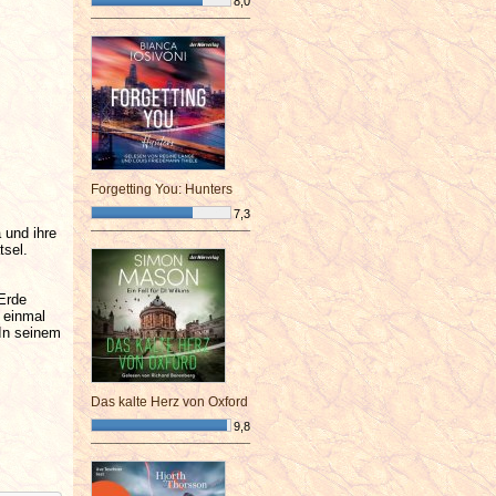
8,0
¯¯¯¯¯¯¯¯¯¯¯¯¯¯¯¯¯¯¯¯¯¯¯¯
Forgetting You: Hunters
7,3
 und ihre
¯¯¯¯¯¯¯¯¯¯¯¯¯¯¯¯¯¯¯¯¯¯¯¯
tsel.
Erde
 einmal
In seinem
Das kalte Herz von Oxford
9,8
¯¯¯¯¯¯¯¯¯¯¯¯¯¯¯¯¯¯¯¯¯¯¯¯