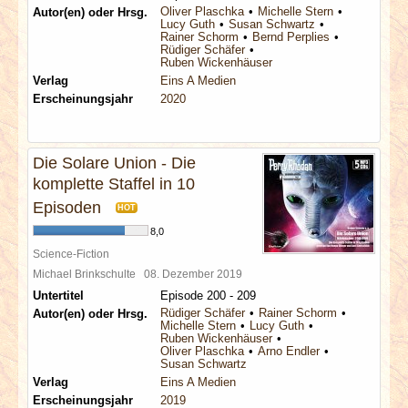
Oliver Plaschka
Michelle Stern
Autor(en) oder Hrsg.
Lucy Guth
Susan Schwartz
Rainer Schorm
Bernd Perplies
Rüdiger Schäfer
Ruben Wickenhäuser
Verlag
Eins A Medien
Erscheinungsjahr
2020
Die Solare Union - Die
komplette Staffel in 10
Episoden
HOT
8,0
Science-Fiction
Michael Brinkschulte
08. Dezember 2019
Untertitel
Episode 200 - 209
Rüdiger Schäfer
Rainer Schorm
Autor(en) oder Hrsg.
Michelle Stern
Lucy Guth
Ruben Wickenhäuser
Oliver Plaschka
Arno Endler
Susan Schwartz
Verlag
Eins A Medien
Erscheinungsjahr
2019