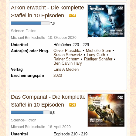
Arkon erwacht - Die komplette
Staffel in 10 Episoden
HOT
7,8
Science-Fiction
Michael Brinkschulte
10. Oktober 2020
Untertitel
Hörbücher 220 - 229
Oliver Plaschka
Michelle Stern
Autor(en) oder Hrsg.
Susan Schwartz
Lucy Guth
Rainer Schorm
Rüdiger Schäfer
Ben Calvin Hary
Verlag
Eins A Medien
Erscheinungsjahr
2020
Das Compariat - Die komplette
Staffel in 10 Episoden
HOT
8,5
Science-Fiction
Michael Brinkschulte
18. April 2020
Untertitel
Edpisode 210 - 219