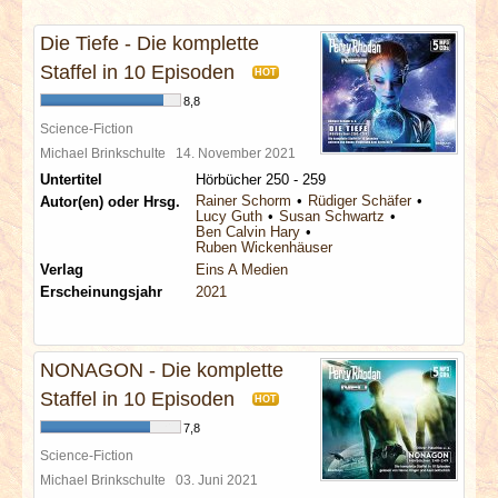
INTERVIEWS
Die Tiefe - Die komplette
SPECIALS
Staffel in 10 Episoden
HOT
8,8
REDAKTION
Science-Fiction
Michael Brinkschulte
14. November 2021
Untertitel
Hörbücher 250 - 259
LINKS
Rainer Schorm
Rüdiger Schäfer
Autor(en) oder Hrsg.
Lucy Guth
Susan Schwartz
Ben Calvin Hary
ARCHIV
Ruben Wickenhäuser
Verlag
Eins A Medien
Erscheinungsjahr
2021
NONAGON - Die komplette
Staffel in 10 Episoden
HOT
7,8
Science-Fiction
Michael Brinkschulte
03. Juni 2021