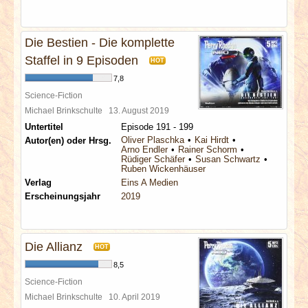
Die Bestien - Die komplette
Staffel in 9 Episoden
HOT
7,8
Science-Fiction
Michael Brinkschulte
13. August 2019
Untertitel
Episode 191 - 199
Oliver Plaschka
Kai Hirdt
Autor(en) oder Hrsg.
Arno Endler
Rainer Schorm
Rüdiger Schäfer
Susan Schwartz
Ruben Wickenhäuser
Verlag
Eins A Medien
Erscheinungsjahr
2019
Die Allianz
HOT
8,5
Science-Fiction
Michael Brinkschulte
10. April 2019