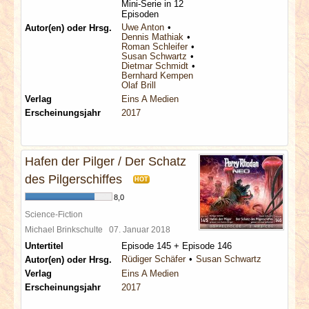
Mini-Serie in 12
Episoden
Uwe Anton
Autor(en) oder Hrsg.
Dennis Mathiak
Roman Schleifer
Susan Schwartz
Dietmar Schmidt
Bernhard Kempen
Olaf Brill
Verlag
Eins A Medien
Erscheinungsjahr
2017
Hafen der Pilger / Der Schatz
des Pilgerschiffes
HOT
8,0
Science-Fiction
Michael Brinkschulte
07. Januar 2018
Untertitel
Episode 145 + Episode 146
Rüdiger Schäfer
Susan Schwartz
Autor(en) oder Hrsg.
Verlag
Eins A Medien
Erscheinungsjahr
2017