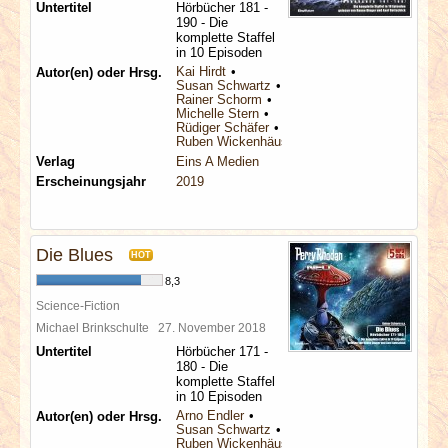
Untertitel
Hörbücher 181 -
190 - Die
komplette Staffel
in 10 Episoden
Kai Hirdt
Autor(en) oder Hrsg.
Susan Schwartz
Rainer Schorm
Michelle Stern
Rüdiger Schäfer
Ruben Wickenhäuser
Verlag
Eins A Medien
Erscheinungsjahr
2019
Die Blues
HOT
8,3
Science-Fiction
Michael Brinkschulte
27. November 2018
Untertitel
Hörbücher 171 -
180 - Die
komplette Staffel
in 10 Episoden
Arno Endler
Autor(en) oder Hrsg.
Susan Schwartz
Ruben Wickenhäuser