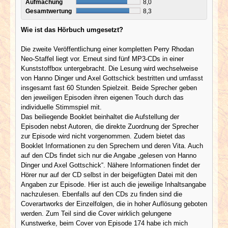
Aufmachung
8,0
Gesamtwertung
8,3
Wie ist das Hörbuch umgesetzt?
Die zweite Veröffentlichung einer kompletten Perry Rhodan
Neo-Staffel liegt vor. Erneut sind fünf MP3-CDs in einer
Kunststoffbox untergebracht. Die Lesung wird wechselweise
von Hanno Dinger und Axel Gottschick bestritten und umfasst
insgesamt fast 60 Stunden Spielzeit. Beide Sprecher geben
den jeweiligen Episoden ihren eigenen Touch durch das
individuelle Stimmspiel mit.
Das beiliegende Booklet beinhaltet die Aufstellung der
Episoden nebst Autoren, die direkte Zuordnung der Sprecher
zur Episode wird nicht vorgenommen. Zudem bietet das
Booklet Informationen zu den Sprechern und deren Vita. Auch
auf den CDs findet sich nur die Angabe „gelesen von Hanno
Dinger und Axel Gottschick“. Nähere Informationen findet der
Hörer nur auf der CD selbst in der beigefügten Datei mit den
Angaben zur Episode. Hier ist auch die jeweilige Inhaltsangabe
nachzulesen. Ebenfalls auf den CDs zu finden sind die
Coverartworks der Einzelfolgen, die in hoher Auflösung geboten
werden. Zum Teil sind die Cover wirklich gelungene
Kunstwerke, beim Cover von Episode 174 habe ich mich