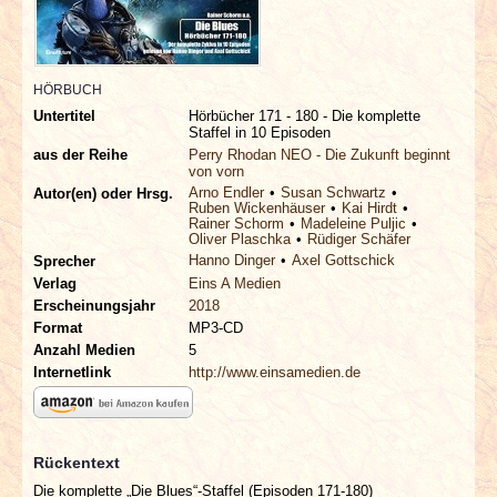
INTERVIEWS
SPECIALS
HÖRBUCH
Untertitel
Hörbücher 171 - 180 - Die komplette
REDAKTION
Staffel in 10 Episoden
aus der Reihe
Perry Rhodan NEO - Die Zukunft beginnt
von vorn
LINKS
Arno Endler
Susan Schwartz
Autor(en) oder Hrsg.
Ruben Wickenhäuser
Kai Hirdt
Rainer Schorm
Madeleine Puljic
Oliver Plaschka
Rüdiger Schäfer
ARCHIV
Hanno Dinger
Axel Gottschick
Sprecher
Verlag
Eins A Medien
Erscheinungsjahr
2018
Format
MP3-CD
Anzahl Medien
5
Internetlink
http://www.einsamedien.de
Rückentext
Die komplette „Die Blues“-Staffel (Episoden 171-180)