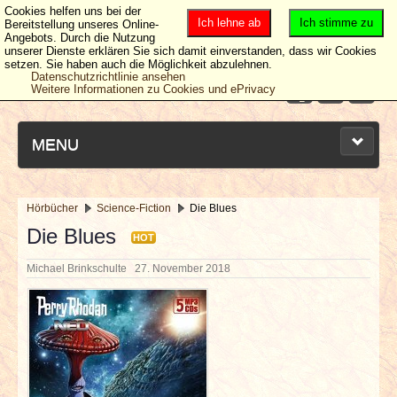
Cookies helfen uns bei der
Ich lehne ab
Ich stimme zu
Bereitstellung unseres Online-
Angebots. Durch die Nutzung
unserer Dienste erklären Sie sich damit einverstanden, dass wir Cookies
setzen. Sie haben auch die Möglichkeit abzulehnen.
Datenschutzrichtlinie ansehen
Weitere Informationen zu Cookies und ePrivacy
MENU
Hörbücher
Science-Fiction
Die Blues
NEUESTE ARTIKEL
Die Blues
HOT
Michael Brinkschulte
27. November 2018
NEWS & DATES
BERICHTE
VERLOSUNGEN