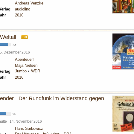
Andreas Venzke
Verlag
audiolino
ahr
2016
Weltall
HOT
9,3
5. Dezember 2016
Abenteuer!
Maja Nielsen
Jumbo
WDR
Verlag
ahr
2016
nder - Der Rundfunk im Widerstand gegen
8,6
chulte
14. November 2016
Hans Sarkowicz