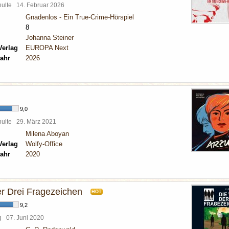
chulte
14. Februar 2026
Gnadenlos - Ein True-Crime-Hörspiel
8
Johanna Steiner
Verlag
EUROPA Next
ahr
2026
9,0
chulte
29. März 2021
Milena Aboyan
Verlag
Wolfy-Office
ahr
2020
er Drei Fragezeichen
HOT
9,2
rg
07. Juni 2020