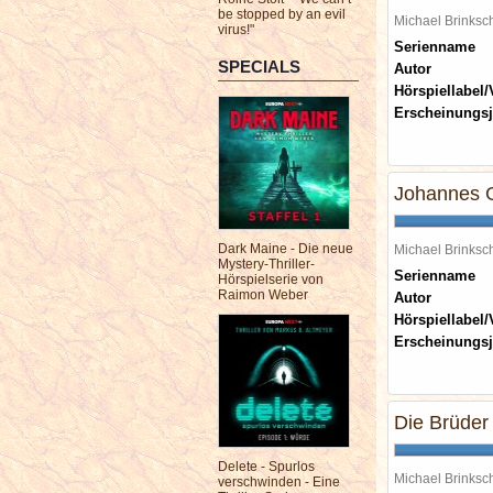
be stopped by an evil
Michael Brinks
virus!"
Serienname
SPECIALS
Autor
Hörspiellabel/
Erscheinungsj
Johannes G
Dark Maine - Die neue
Michael Brinks
Mystery-Thriller-
Serienname
Hörspielserie von
Raimon Weber
Autor
Hörspiellabel/
Erscheinungsj
Die Brüder
Delete - Spurlos
Michael Brinks
verschwinden - Eine