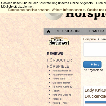
Cookies helfen uns bei der Bereitstellung unseres Online-Angebots. Durch d
Möglichkeit abzulehnen.
Datenschutzrichtlinie ansehen
Weitere Informationen zu Cookies und 
NEUESTE ARTIKEL
NEWS & DA
Hörspiele
Feat
REVIEWS
HÖRBÜCHER
Filters
HÖRSPIELE
79 Ergebnisse - 
Fantasy/Märchen
Feature/NonFiction
Filmhörspiel
Grusel u. Horror
Humor u. Comedy
Lady Kalas
History
Kinder u. Jugend
Drückerkol
Klassiker
Krimi u. Thriller