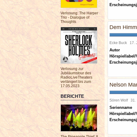
Erscheinungsj
Verlosung: The Harper
Trio - Dialogue of
Thoughts
Dem Himme
Ecke Buck
17.
Autor
Hörspiellabel/
Erscheinungsj
Verlosung zur
Jubiläumstour des
RadioLiveTheaters
verlängert bis zum
Nelson Mand
17.05.2023
BERICHTE
Sören Wolf
31.
Serienname
Hörspiellabel/
Erscheinungsj
The Pineapple Thief: It