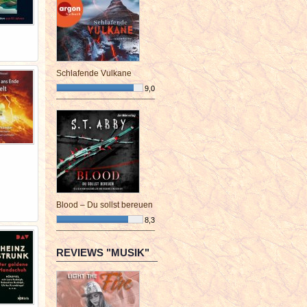
Schlafende Vulkane
9,0
¯¯¯¯¯¯¯¯¯¯¯¯¯¯¯¯¯¯¯¯¯¯¯¯
Blood – Du sollst bereuen
8,3
¯¯¯¯¯¯¯¯¯¯¯¯¯¯¯¯¯¯¯¯¯¯¯¯
REVIEWS "MUSIK"