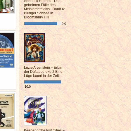
Sherlock Holmes - Die
geheimen Fälle des
Meisterdetektivs - Band 6:
Blutiger Schnee in
Bloomsbury Hill
9,0
¯¯¯¯¯¯¯¯¯¯¯¯¯¯¯¯¯¯¯¯¯¯¯¯
Luzie Alvenstein – Erbin
der Duftapotheke 2 Eine
Lüge lauert in der Zeit
10,0
¯¯¯¯¯¯¯¯¯¯¯¯¯¯¯¯¯¯¯¯¯¯¯¯
Keeper of the lost Cities –