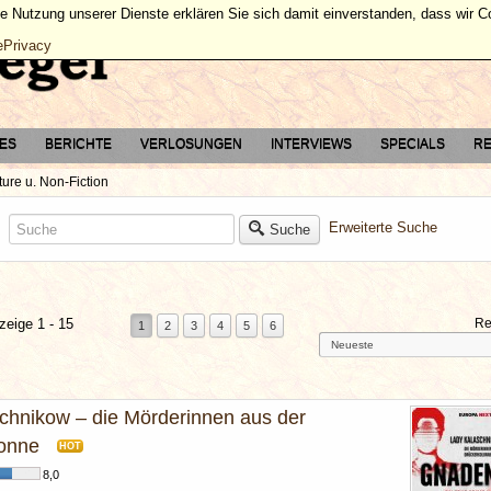
ie Nutzung unserer Dienste erklären Sie sich damit einverstanden, dass wir 
ePrivacy
TES
BERICHTE
VERLOSUNGEN
INTERVIEWS
SPECIALS
RE
ure u. Non-Fiction
Erweiterte Suche
Suche
zeige 1 - 15
Re
1
2
3
4
5
6
chnikow – die Mörderinnen aus der
onne
HOT
8,0