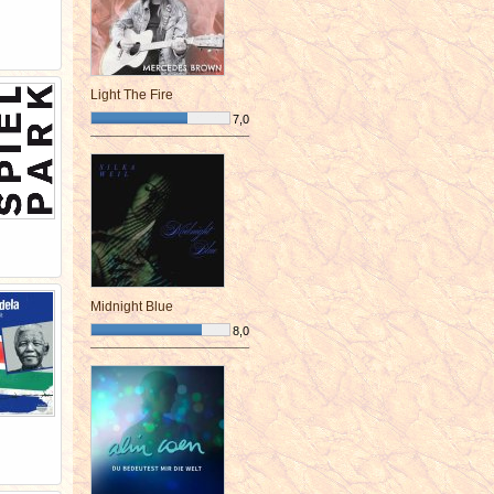
Light The Fire
7,0
¯¯¯¯¯¯¯¯¯¯¯¯¯¯¯¯¯¯¯¯¯¯¯¯
Midnight Blue
8,0
¯¯¯¯¯¯¯¯¯¯¯¯¯¯¯¯¯¯¯¯¯¯¯¯