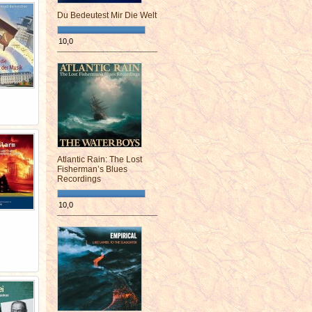
Du Bedeutest Mir Die Welt
10,0
¯¯¯¯¯¯¯¯¯¯¯¯¯¯¯¯¯¯¯¯¯¯¯¯
Atlantic Rain: The Lost
Fisherman’s Blues
Recordings
10,0
¯¯¯¯¯¯¯¯¯¯¯¯¯¯¯¯¯¯¯¯¯¯¯¯