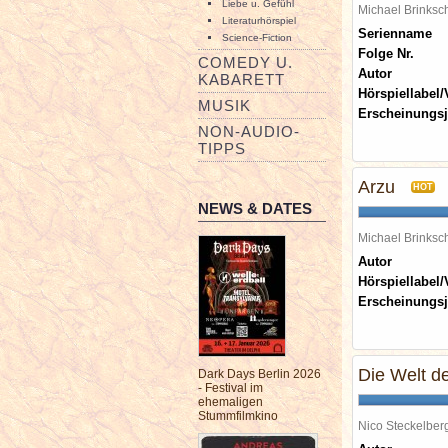
Liebe u. Gefühl
Michael Brinks
Literaturhörspiel
Serienname
Science-Fiction
Folge Nr.
COMEDY U.
Autor
KABARETT
Hörspiellabel/
MUSIK
Erscheinungsj
NON-AUDIO-
TIPPS
Arzu
HOT
NEWS & DATES
Michael Brinks
Autor
Hörspiellabel/
Erscheinungsj
Die Welt d
Dark Days Berlin 2026
- Festival im
ehemaligen
Stummfilmkino
Nico Steckelbe