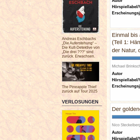
Autor
Hörspiellabel/
Erscheinungsj
Einmal bis
Andreas Eschbachs
(Teil 1: Hä
„Die Auferstehung“ –
Die Kult-Detektive von
der Natur,
„Die drei ???“ sind
zurück. Erwachsen.
Michael Brinks
Autor
Hörspiellabel/
Erscheinungsj
The Pineapple Thief
zurück auf Tour 2025
VERLOSUNGEN
Der golde
Nico Steckelbe
Autor
Hörspiellabel/