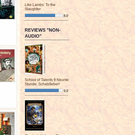
Like Lambs: To the
Slaughter
8,0
¯¯¯¯¯¯¯¯¯¯¯¯¯¯¯¯¯¯¯¯¯¯¯¯
REVIEWS "NON-
AUDIO"
School of Talents 9 Neunte
Stunde: Schatzfieber!
9,0
¯¯¯¯¯¯¯¯¯¯¯¯¯¯¯¯¯¯¯¯¯¯¯¯