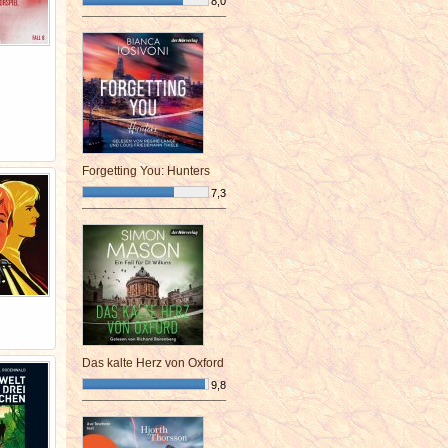
8,0
¯¯¯¯¯¯¯¯¯¯¯¯¯¯¯¯¯¯¯¯¯¯¯¯
Forgetting You: Hunters
7,3
¯¯¯¯¯¯¯¯¯¯¯¯¯¯¯¯¯¯¯¯¯¯¯¯
Das kalte Herz von Oxford
9,8
¯¯¯¯¯¯¯¯¯¯¯¯¯¯¯¯¯¯¯¯¯¯¯¯