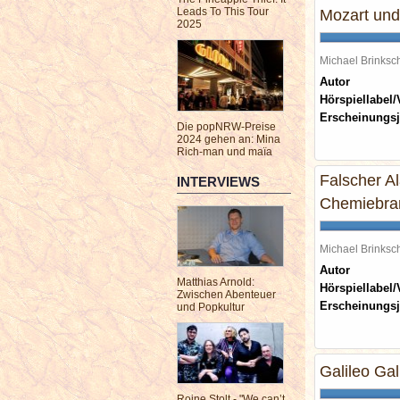
Leads To This Tour
Mozart und
2025
Michael Brinks
Autor
Hörspiellabel/
Erscheinungsj
Die popNRW-Preise
2024 gehen an: Mina
Rich-man und maïa
Falscher A
INTERVIEWS
Chemiebran
Michael Brinks
Autor
Matthias Arnold:
Hörspiellabel/
Zwischen Abenteuer
Erscheinungsj
und Popkultur
Galileo Gal
Roine Stolt - "We can’t