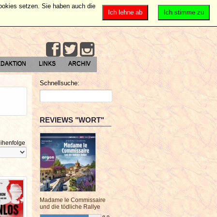
Cookies setzen. Sie haben auch die
Ich lehne ab
Ich stimme zu
DAKTION
LINKS
ARCHIV
Schnellsuche:
REVIEWS "WORT"
ihenfolge
Madame le Commissaire
und die tödliche Rallye