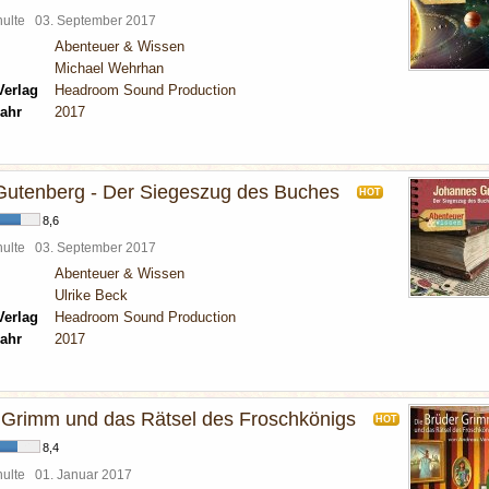
chulte
03. September 2017
Abenteuer & Wissen
Michael Wehrhan
Verlag
Headroom Sound Production
ahr
2017
utenberg - Der Siegeszug des Buches
HOT
8,6
chulte
03. September 2017
Abenteuer & Wissen
Ulrike Beck
Verlag
Headroom Sound Production
ahr
2017
 Grimm und das Rätsel des Froschkönigs
HOT
8,4
chulte
01. Januar 2017