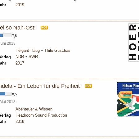
ahr
2019
l so Nah-Ost!
HOT
7,8
 Juni 2018
Helgard Haug
Thilo Guschas
NDR
SWR
Verlag
ahr
2017
ela - Ein Leben für die Freiheit
HOT
8,5
 Mai 2018
Abenteuer & Wissen
Verlag
Headroom Sound Production
ahr
2018