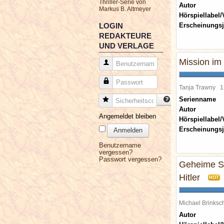
Thriller-Serie von
Autor
Markus B. Altmeyer
Hörspiellabel/
LOGIN
Erscheinungsj
REDAKTEURE
UND VERLAGE
Mission im 
Benutzername
Passwort
Tanja Trawny
1
Serienname
Sicherheitscode
Autor
Angemeldet bleiben
Hörspiellabel/
Erscheinungsj
Anmelden
Benutzername
vergessen?
Passwort vergessen?
Geheime Se
Hitler
HOT
Michael Brinks
Autor