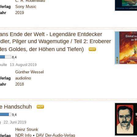
C. R. Rodenwald
Verlag
Sony Music
ahr
2019
 ans Ende der Welt - Legendäre Entdecker
ndler, Pilger und Wagemutige / Teil 2: Eroberer
 des Goldes, der Höhen und Tiefen)
HOT
8,4
chulte
13. August 2019
Günther Wessel
Verlag
audiolino
ahr
2018
ne Handschuh
HOT
9,4
rg
22. Juni 2019
Heinz Strunk
NDR Info
DAV Der-Audio-Verlag
Verlag