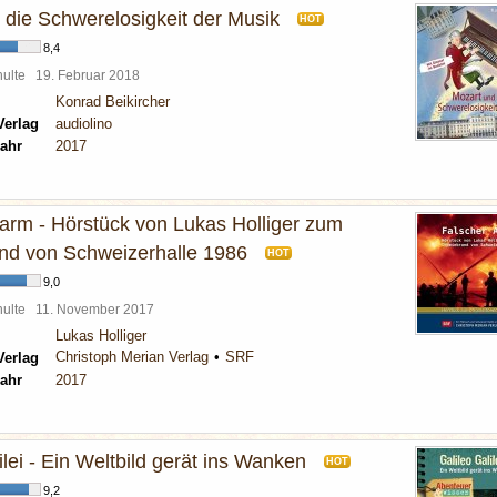
 die Schwerelosigkeit der Musik
HOT
8,4
chulte
19. Februar 2018
Konrad Beikircher
Verlag
audiolino
ahr
2017
larm - Hörstück von Lukas Holliger zum
d von Schweizerhalle 1986
HOT
9,0
chulte
11. November 2017
Lukas Holliger
Christoph Merian Verlag
SRF
Verlag
ahr
2017
ilei - Ein Weltbild gerät ins Wanken
HOT
9,2