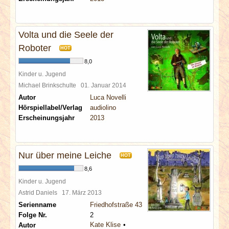
Volta und die Seele der
Roboter
HOT
8,0
Kinder u. Jugend
Michael Brinkschulte
01. Januar 2014
Autor
Luca Novelli
Hörspiellabel/Verlag
audiolino
Erscheinungsjahr
2013
Nur über meine Leiche
HOT
8,6
Kinder u. Jugend
Astrid Daniels
17. März 2013
Serienname
Friedhofstraße 43
Folge Nr.
2
Kate Klise
Autor