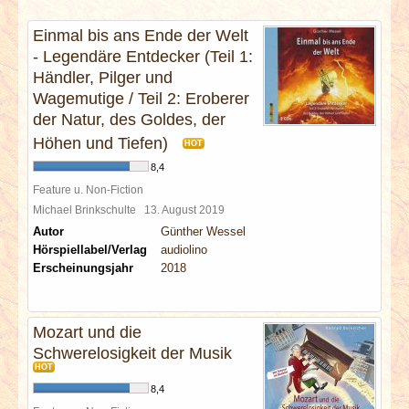
INTERVIEWS
Einmal bis ans Ende der Welt
- Legendäre Entdecker (Teil 1:
SPECIALS
Händler, Pilger und
Wagemutige / Teil 2: Eroberer
REDAKTION
der Natur, des Goldes, der
Höhen und Tiefen)
HOT
LINKS
8,4
Feature u. Non-Fiction
ARCHIV
Michael Brinkschulte
13. August 2019
Autor
Günther Wessel
Hörspiellabel/Verlag
audiolino
Erscheinungsjahr
2018
Mozart und die
Schwerelosigkeit der Musik
HOT
8,4