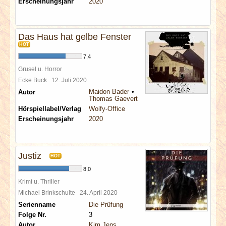
Erscheinungsjahr
2020
Das Haus hat gelbe Fenster
HOT
7,4
Grusel u. Horror
Ecke Buck
12. Juli 2020
Maidon Bader
Autor
Thomas Gaevert
Hörspiellabel/Verlag
Wolfy-Office
Erscheinungsjahr
2020
Justiz
HOT
8,0
Krimi u. Thriller
Michael Brinkschulte
24. April 2020
Serienname
Die Prüfung
Folge Nr.
3
Autor
Kim Jens