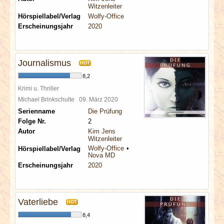
Witzenleiter
Hörspiellabel/Verlag
Wolfy-Office
Erscheinungsjahr
2020
Journalismus
HOT
8,2
Krimi u. Thriller
Michael Brinkschulte
09. März 2020
Serienname
Die Prüfung
Folge Nr.
2
Autor
Kim Jens
Witzenleiter
Wolfy-Office
Hörspiellabel/Verlag
Nova MD
Erscheinungsjahr
2020
Vaterliebe
HOT
8,4