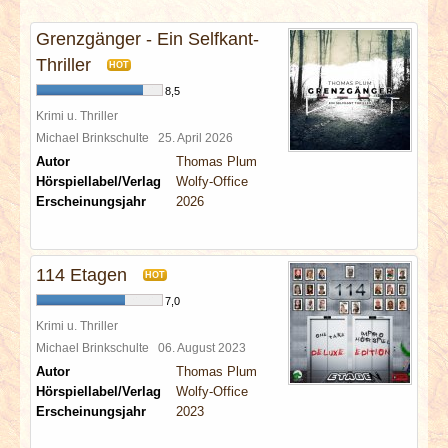
INTERVIEWS
Grenzgänger - Ein Selfkant-
SPECIALS
Thriller
HOT
8,5
REDAKTION
Krimi u. Thriller
Michael Brinkschulte
25. April 2026
Autor
Thomas Plum
LINKS
Hörspiellabel/Verlag
Wolfy-Office
Erscheinungsjahr
2026
ARCHIV
114 Etagen
HOT
7,0
Krimi u. Thriller
Michael Brinkschulte
06. August 2023
Autor
Thomas Plum
Hörspiellabel/Verlag
Wolfy-Office
Erscheinungsjahr
2023