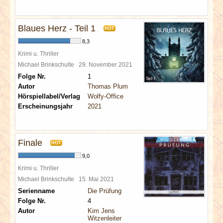
Blaues Herz - Teil 1
HOT
8,3
Krimi u. Thriller
Michael Brinkschulte
29. November 2021
Folge Nr.
1
Autor
Thomas Plum
Hörspiellabel/Verlag
Wolfy-Office
Erscheinungsjahr
2021
Finale
HOT
9,0
Krimi u. Thriller
Michael Brinkschulte
15. Mai 2021
Serienname
Die Prüfung
Folge Nr.
4
Autor
Kim Jens
Witzenleiter