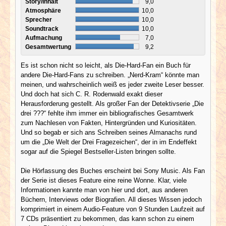
Story/Inhalt
9,0
Atmosphäre
10,0
Sprecher
10,0
Soundtrack
10,0
Aufmachung
7,0
Gesamtwertung
9,2
Es ist schon nicht so leicht, als Die-Hard-Fan ein Buch für
andere Die-Hard-Fans zu schreiben. „Nerd-Kram“ könnte man
meinen, und wahrscheinlich weiß es jeder zweite Leser besser.
Und doch hat sich C. R. Rodenwald exakt dieser
Herausforderung gestellt. Als großer Fan der Detektivserie „Die
drei ???“ fehlte ihm immer ein bibliografisches Gesamtwerk
zum Nachlesen von Fakten, Hintergründen und Kuriositäten.
Und so begab er sich ans Schreiben seines Almanachs rund
um die „Die Welt der Drei Fragezeichen“, der in im Endeffekt
sogar auf die Spiegel Bestseller-Listen bringen sollte.
Die Hörfassung des Buches erscheint bei Sony Music. Als Fan
der Serie ist dieses Feature eine reine Wonne. Klar, viele
Informationen kannte man von hier und dort, aus anderen
Büchern, Interviews oder Biografien. All dieses Wissen jedoch
komprimiert in einem Audio-Feature von 9 Stunden Laufzeit auf
7 CDs präsentiert zu bekommen, das kann schon zu einem