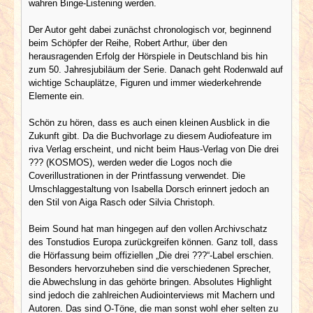
wahren Binge-Listening werden.
Der Autor geht dabei zunächst chronologisch vor, beginnend
beim Schöpfer der Reihe, Robert Arthur, über den
herausragenden Erfolg der Hörspiele in Deutschland bis hin
zum 50. Jahresjubiläum der Serie. Danach geht Rodenwald auf
wichtige Schauplätze, Figuren und immer wiederkehrende
Elemente ein.
Schön zu hören, dass es auch einen kleinen Ausblick in die
Zukunft gibt. Da die Buchvorlage zu diesem Audiofeature im
riva Verlag erscheint, und nicht beim Haus-Verlag von Die drei
??? (KOSMOS), werden weder die Logos noch die
Coverillustrationen in der Printfassung verwendet. Die
Umschlaggestaltung von Isabella Dorsch erinnert jedoch an
den Stil von Aiga Rasch oder Silvia Christoph.
Beim Sound hat man hingegen auf den vollen Archivschatz
des Tonstudios Europa zurückgreifen können. Ganz toll, dass
die Hörfassung beim offiziellen „Die drei ???“-Label erschien.
Besonders hervorzuheben sind die verschiedenen Sprecher,
die Abwechslung in das gehörte bringen. Absolutes Highlight
sind jedoch die zahlreichen Audiointerviews mit Machern und
Autoren. Das sind O-Töne, die man sonst wohl eher selten zu