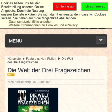
Cookies helfen uns bei der
Ich lehne ab
Ich stimme zu
Bereitstellung unseres Online-
Angebots. Durch die Nutzung
unserer Dienste erklären Sie sich damit einverstanden, dass wir Cookies
setzen. Sie haben auch die Möglichkeit abzulehnen.
Datenschutzrichtlinie ansehen
Weitere Informationen zu Cookies und ePrivacy
MENU
Hörspiele
Feature u. Non-Fiction
Die Welt
der Drei Fragezeichen
NEUESTE ARTIKEL
Die Welt der Drei Fragezeichen
HOT
NEWS & DATES
Nico Steckelberg
07. Juni 2020
BERICHTE
VERLOSUNGEN