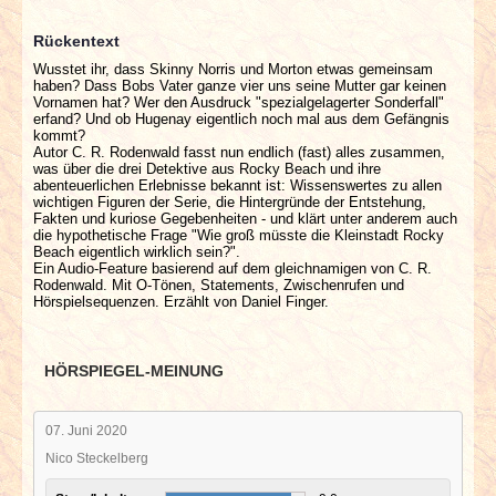
Rückentext
Wusstet ihr, dass Skinny Norris und Morton etwas gemeinsam
haben? Dass Bobs Vater ganze vier uns seine Mutter gar keinen
Vornamen hat? Wer den Ausdruck "spezialgelagerter Sonderfall"
erfand? Und ob Hugenay eigentlich noch mal aus dem Gefängnis
kommt?
Autor C. R. Rodenwald fasst nun endlich (fast) alles zusammen,
was über die drei Detektive aus Rocky Beach und ihre
abenteuerlichen Erlebnisse bekannt ist: Wissenswertes zu allen
wichtigen Figuren der Serie, die Hintergründe der Entstehung,
Fakten und kuriose Gegebenheiten - und klärt unter anderem auch
die hypothetische Frage "Wie groß müsste die Kleinstadt Rocky
Beach eigentlich wirklich sein?".
Ein Audio-Feature basierend auf dem gleichnamigen von C. R.
Rodenwald. Mit O-Tönen, Statements, Zwischenrufen und
Hörspielsequenzen. Erzählt von Daniel Finger.
HÖRSPIEGEL-MEINUNG
07. Juni 2020
Nico Steckelberg