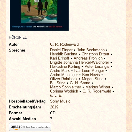
INTERVIEWS
SPECIALS
REDAKTION
HÖRSPIEL
Autor
C. R. Rodenwald
LINKS
Daniel Finger
John Beckmann
Sprecher
Hendrik Buchna
Christoph Dittert
Kari Erlhoff
Andreas Fröhlich
Brigitte Johanna Henkel-Waidhofer
ARCHIV
Heikedine Körting
Peter Lerangis
André Marx
Ivar Leon Menger
André Minninger
Ben Nevis
Oliver Rohrbeck
Megan Stine
Bill Stine
G. H. Stone
Marco Sonnleitner
Markus Winter
Corinna Wodrich
C. R. Rodenwald
u. v. a.
Hörspiellabel/Verlag
Sony Music
Erscheinungsjahr
2019
Format
CD
Anzahl Medien
7