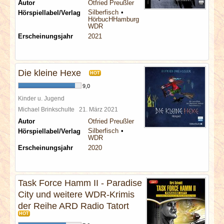
Autor
Otfried Preußler
Silberfisch
Hörspiellabel/Verlag
HörbucHHamburg
WDR
Erscheinungsjahr
2021
Die kleine Hexe
HOT
9,0
Kinder u. Jugend
Michael Brinkschulte
21. März 2021
Autor
Otfried Preußler
Silberfisch
Hörspiellabel/Verlag
WDR
Erscheinungsjahr
2020
Task Force Hamm II - Paradise
City und weitere WDR-Krimis
der Reihe ARD Radio Tatort
HOT