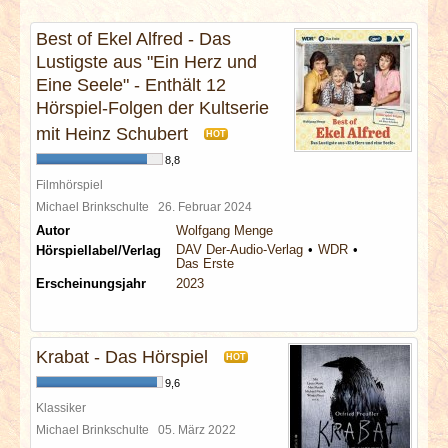
INTERVIEWS
Best of Ekel Alfred - Das
Lustigste aus "Ein Herz und
SPECIALS
Eine Seele" - Enthält 12
Hörspiel-Folgen der Kultserie
REDAKTION
mit Heinz Schubert
HOT
8,8
LINKS
Filmhörspiel
Michael Brinkschulte
26. Februar 2024
ARCHIV
Autor
Wolfgang Menge
DAV Der-Audio-Verlag
WDR
Hörspiellabel/Verlag
Das Erste
Erscheinungsjahr
2023
Krabat - Das Hörspiel
HOT
9,6
Klassiker
Michael Brinkschulte
05. März 2022