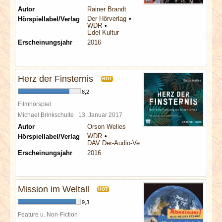
Autor
Rainer Brandt
Der Hörverlag
Hörspiellabel/Verlag
WDR
Edel Kultur
Erscheinungsjahr
2016
Herz der Finsternis
HOT
8,2
Filmhörspiel
Michael Brinkschulte
13. Januar 2017
Autor
Orson Welles
WDR
Hörspiellabel/Verlag
DAV Der-Audio-Verlag
Erscheinungsjahr
2016
Mission im Weltall
HOT
9,3
Feature u. Non-Fiction