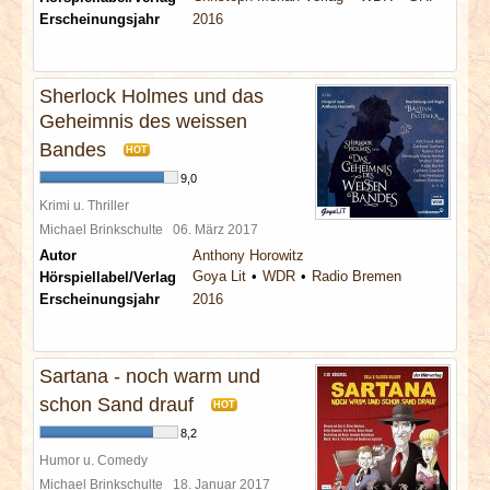
Erscheinungsjahr
2016
Sherlock Holmes und das
Geheimnis des weissen
Bandes
HOT
9,0
Krimi u. Thriller
Michael Brinkschulte
06. März 2017
Autor
Anthony Horowitz
Goya Lit
WDR
Radio Bremen
Hörspiellabel/Verlag
Erscheinungsjahr
2016
Sartana - noch warm und
schon Sand drauf
HOT
8,2
Humor u. Comedy
Michael Brinkschulte
18. Januar 2017