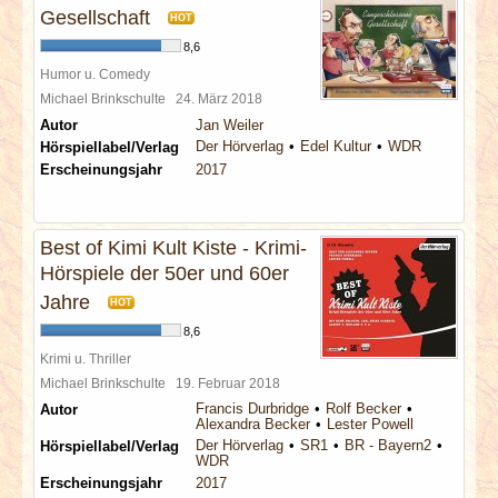
Gesellschaft
HOT
8,6
Humor u. Comedy
Michael Brinkschulte
24. März 2018
Autor
Jan Weiler
Der Hörverlag
Edel Kultur
WDR
Hörspiellabel/Verlag
Erscheinungsjahr
2017
Best of Kimi Kult Kiste - Krimi-
Hörspiele der 50er und 60er
Jahre
HOT
8,6
Krimi u. Thriller
Michael Brinkschulte
19. Februar 2018
Francis Durbridge
Rolf Becker
Autor
Alexandra Becker
Lester Powell
Der Hörverlag
SR1
BR - Bayern2
Hörspiellabel/Verlag
WDR
Erscheinungsjahr
2017