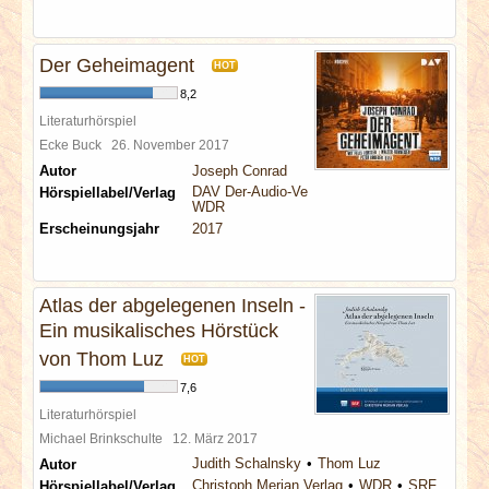
Der Geheimagent
HOT
8,2
Literaturhörspiel
Ecke Buck
26. November 2017
Autor
Joseph Conrad
DAV Der-Audio-Verlag
Hörspiellabel/Verlag
WDR
Erscheinungsjahr
2017
Atlas der abgelegenen Inseln -
Ein musikalisches Hörstück
von Thom Luz
HOT
7,6
Literaturhörspiel
Michael Brinkschulte
12. März 2017
Judith Schalnsky
Thom Luz
Autor
Christoph Merian Verlag
WDR
SRF
Hörspiellabel/Verlag