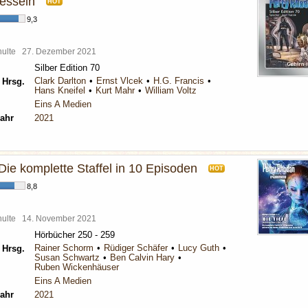
Fesseln
HOT
9,3
chulte
27. Dezember 2021
Silber Edition 70
Clark Darlton
Ernst Vlcek
H.G. Francis
 Hrsg.
Hans Kneifel
Kurt Mahr
William Voltz
Eins A Medien
ahr
2021
 Die komplette Staffel in 10 Episoden
HOT
8,8
chulte
14. November 2021
Hörbücher 250 - 259
Rainer Schorm
Rüdiger Schäfer
Lucy Guth
 Hrsg.
Susan Schwartz
Ben Calvin Hary
Ruben Wickenhäuser
Eins A Medien
ahr
2021