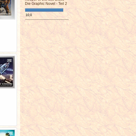
Die Graphic Novel - Teil 2
10,0
¯¯¯¯¯¯¯¯¯¯¯¯¯¯¯¯¯¯¯¯¯¯¯¯