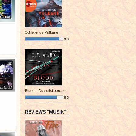
Schlafende Vulkane
9,0
¯¯¯¯¯¯¯¯¯¯¯¯¯¯¯¯¯¯¯¯¯¯¯¯
Blood – Du sollst bereuen
8,3
¯¯¯¯¯¯¯¯¯¯¯¯¯¯¯¯¯¯¯¯¯¯¯¯
REVIEWS "MUSIK"