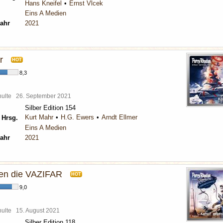
Hans Kneifel
Ernst Vlcek
Eins A Medien
ahr
2021
r
HOT
8,3
chulte
26. September 2021
Silber Edition 154
Kurt Mahr
H.G. Ewers
Arndt Ellmer
 Hrsg.
Eins A Medien
ahr
2021
en die VAZIFAR
HOT
9,0
chulte
15. August 2021
Silber Edition 118