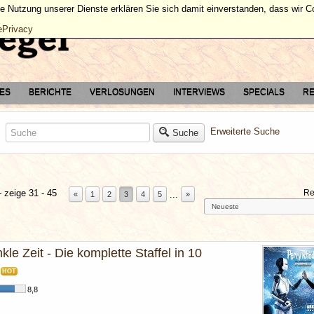
ie Nutzung unserer Dienste erklären Sie sich damit einverstanden, dass wir 
ePrivacy
TES
BERICHTE
VERLOSUNGEN
INTERVIEWS
SPECIALS
RE
Erweiterte Suche
Suche
 zeige 31 - 45
Re
...
«
1
2
3
4
5
»
le Zeit - Die komplette Staffel in 10
HOT
8,8