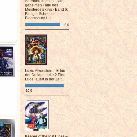
Sherlock Holmes - Die
geheimen Fälle des
Meisterdetektivs - Band 6:
Blutiger Schnee in
Bloomsbury Hill
9,0
¯¯¯¯¯¯¯¯¯¯¯¯¯¯¯¯¯¯¯¯¯¯¯¯
Luzie Alvenstein – Erbin
der Duftapotheke 2 Eine
Lüge lauert in der Zeit
10,0
¯¯¯¯¯¯¯¯¯¯¯¯¯¯¯¯¯¯¯¯¯¯¯¯
Keeper of the lost Cities –