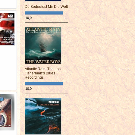
Du Bedeutest Mir Die Welt
10,0
¯¯¯¯¯¯¯¯¯¯¯¯¯¯¯¯¯¯¯¯¯¯¯¯
Atlantic Rain: The Lost
Fisherman’s Blues
Recordings
10,0
¯¯¯¯¯¯¯¯¯¯¯¯¯¯¯¯¯¯¯¯¯¯¯¯