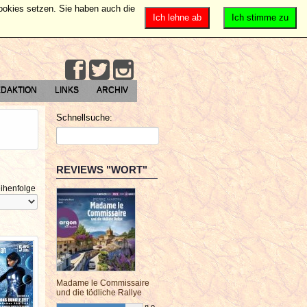
Cookies setzen. Sie haben auch die
Ich lehne ab
Ich stimme zu
DAKTION
LINKS
ARCHIV
Schnellsuche:
REVIEWS "WORT"
ihenfolge
Madame le Commissaire
und die tödliche Rallye