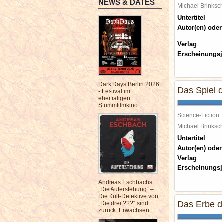
NEWS & DATES
Michael Brinks
Untertitel
Autor(en) oder
Verlag
Erscheinungsj
Dark Days Berlin 2026
Das Spiel 
- Festival im
ehemaligen
Stummfilmkino
Science-Fiction
Michael Brinks
Untertitel
Autor(en) oder
Verlag
Erscheinungsj
Andreas Eschbachs
„Die Auferstehung“ –
Die Kult-Detektive von
Das Erbe d
„Die drei ???“ sind
zurück. Erwachsen.