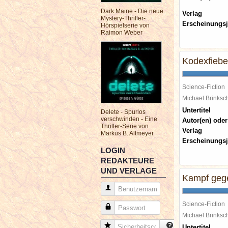
Dark Maine - Die neue
Verlag
Mystery-Thriller-
Erscheinungsj
Hörspielserie von
Raimon Weber
Kodexfiebe
Science-Fiction
Michael Brinks
Untertitel
Delete - Spurlos
verschwinden - Eine
Autor(en) oder
Thriller-Serie von
Verlag
Markus B. Altmeyer
Erscheinungsj
LOGIN
REDAKTEURE
UND VERLAGE
Kampf geg
Benutzername
Science-Fiction
Passwort
Michael Brinks
Sicherheitscode
Untertitel