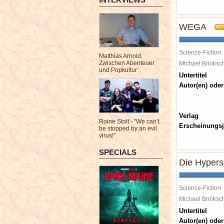
WEGA
HO
Science-Fiction
Matthias Arnold:
Zwischen Abenteuer
Michael Brinks
und Popkultur
Untertitel
Autor(en) oder
Verlag
Roine Stolt - "We can’t
Erscheinungsj
be stopped by an evil
virus!"
SPECIALS
Die Hyper
Science-Fiction
Michael Brinks
Untertitel
Autor(en) oder