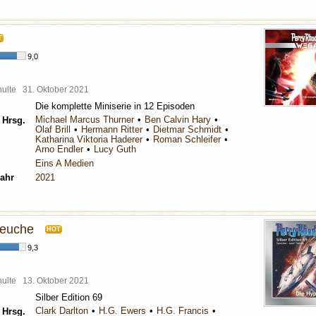
T
9,0
chulte
31. Oktober 2021
Die komplette Miniserie in 12 Episoden
Michael Marcus Thurner
Ben Calvin Hary
 Hrsg.
Olaf Brill
Hermann Ritter
Dietmar Schmidt
Katharina Viktoria Haderer
Roman Schleifer
Arno Endler
Lucy Guth
Eins A Medien
ahr
2021
seuche
HOT
9,3
chulte
13. Oktober 2021
Silber Edition 69
Clark Darlton
H.G. Ewers
H.G. Francis
 Hrsg.