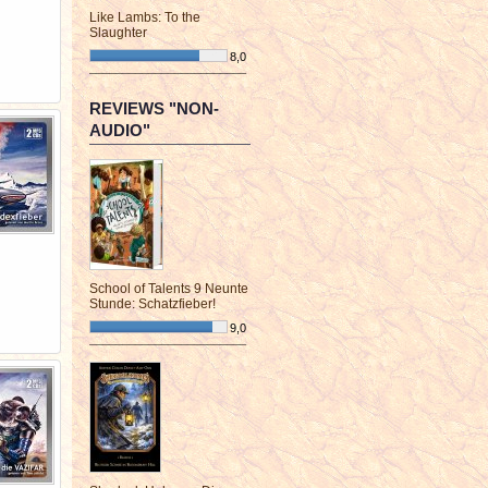
Like Lambs: To the
Slaughter
8,0
¯¯¯¯¯¯¯¯¯¯¯¯¯¯¯¯¯¯¯¯¯¯¯¯
REVIEWS "NON-
AUDIO"
School of Talents 9 Neunte
Stunde: Schatzfieber!
9,0
¯¯¯¯¯¯¯¯¯¯¯¯¯¯¯¯¯¯¯¯¯¯¯¯