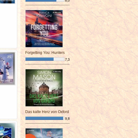
8,0
¯¯¯¯¯¯¯¯¯¯¯¯¯¯¯¯¯¯¯¯¯¯¯¯
Forgetting You: Hunters
7,3
¯¯¯¯¯¯¯¯¯¯¯¯¯¯¯¯¯¯¯¯¯¯¯¯
Das kalte Herz von Oxford
9,8
¯¯¯¯¯¯¯¯¯¯¯¯¯¯¯¯¯¯¯¯¯¯¯¯