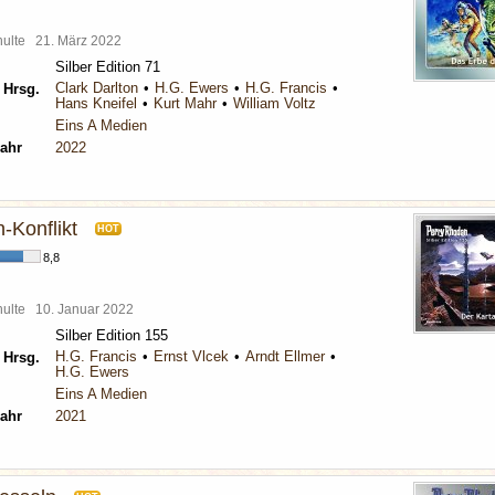
chulte
21. März 2022
Silber Edition 71
Clark Darlton
H.G. Ewers
H.G. Francis
 Hrsg.
Hans Kneifel
Kurt Mahr
William Voltz
Eins A Medien
ahr
2022
-Konflikt
HOT
8,8
chulte
10. Januar 2022
Silber Edition 155
H.G. Francis
Ernst Vlcek
Arndt Ellmer
 Hrsg.
H.G. Ewers
Eins A Medien
ahr
2021