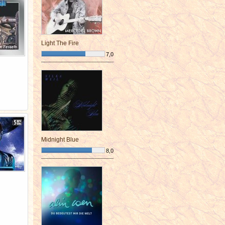
Light The Fire
7,0
¯¯¯¯¯¯¯¯¯¯¯¯¯¯¯¯¯¯¯¯¯¯¯¯
Midnight Blue
8,0
¯¯¯¯¯¯¯¯¯¯¯¯¯¯¯¯¯¯¯¯¯¯¯¯