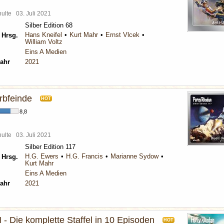
chulte
03. Juli 2021
Silber Edition 68
Hans Kneifel
Kurt Mahr
Ernst Vlcek
 Hrsg.
William Voltz
Eins A Medien
ahr
2021
rbfeinde
HOT
8,8
chulte
03. Juli 2021
Silber Edition 117
H.G. Ewers
H.G. Francis
Marianne Sydow
 Hrsg.
Kurt Mahr
Eins A Medien
ahr
2021
Die komplette Staffel in 10 Episoden
HOT