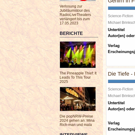
Gehirn in 
Verlosung zur
Jubiläumstour des
RadioLiveTheaters
Science-Fiction
verlängert bis zum
Michael Brinks
17.05.2023
Untertitel
BERICHTE
Autor(en) oder
Verlag
Erscheinungsj
Die Tiefe -
The Pineapple Thief: It
Leads To This Tour
2025
Science-Fiction
Michael Brinks
Untertitel
Autor(en) oder
Die popNRW-Preise
2024 gehen an: Mina
Verlag
Rich-man und maïa
Erscheinungsj
INTERVIEWS