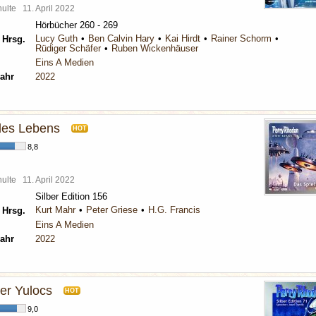
chulte
11. April 2022
Hörbücher 260 - 269
Lucy Guth
Ben Calvin Hary
Kai Hirdt
Rainer Schorm
 Hrsg.
Rüdiger Schäfer
Ruben Wickenhäuser
Eins A Medien
ahr
2022
des Lebens
HOT
8,8
chulte
11. April 2022
Silber Edition 156
Kurt Mahr
Peter Griese
H.G. Francis
 Hrsg.
Eins A Medien
ahr
2022
er Yulocs
HOT
9,0