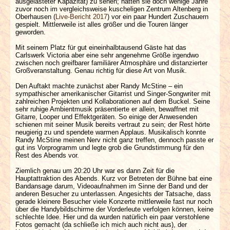
ausgelasteter Kapazität) zu sehen; hatten sie doch wenige Jahre
zuvor noch im vergleichsweise kuscheligen Zentrum Altenberg in
Oberhausen (
Live-Bericht 2017
) vor ein paar Hundert Zuschauern
gespielt. Mittlerweile ist alles größer und die Touren länger
geworden.
Mit seinem Platz für gut eineinhalbtausend Gäste hat das
Carlswerk Victoria aber eine sehr angenehme Größe irgendwo
zwischen noch greifbarer familiärer Atmosphäre und distanzierter
Großveranstaltung. Genau richtig für diese Art von Musik.
Den Auftakt machte zunächst aber Randy McStine – ein
sympathischer amerikanischer Gitarrist und Singer-Songwriter mit
zahlreichen Projekten und Kollaborationen auf dem Buckel. Seine
sehr ruhige Ambientmusik präsentierte er allein, bewaffnet mit
Gitarre, Looper und Effektgeräten. So einige der Anwesenden
schienen mit seiner Musik bereits vertraut zu sein; der Rest hörte
neugierig zu und spendete warmen Applaus. Musikalisch konnte
Randy McStine meinen Nerv nicht ganz treffen, dennoch passte er
gut ins Vorprogramm und legte grob die Grundstimmung für den
Rest des Abends vor.
Ziemlich genau um 20:20 Uhr war es dann Zeit für die
Hauptattraktion des Abends. Kurz vor Betreten der Bühne bat eine
Bandansage darum, Videoaufnahmen im Sinne der Band und der
anderen Besucher zu unterlassen. Angesichts der Tatsache, dass
gerade kleinere Besucher viele Konzerte mittlerweile fast nur noch
über die Handybildschirme der Vorderleute verfolgen können, keine
schlechte Idee. Hier und da wurden natürlich ein paar verstohlene
Fotos gemacht (da schließe ich mich auch nicht aus), der