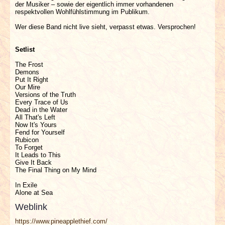
der Musiker – sowie der eigentlich immer vorhandenen
respektvollen Wohlfühlstimmung im Publikum.
Wer diese Band nicht live sieht, verpasst etwas. Versprochen!
Setlist
The Frost
Demons
Put It Right
Our Mire
Versions of the Truth
Every Trace of Us
Dead in the Water
All That's Left
Now It's Yours
Fend for Yourself
Rubicon
To Forget
It Leads to This
Give It Back
The Final Thing on My Mind
In Exile
Alone at Sea
Weblink
https://www.pineapplethief.com/