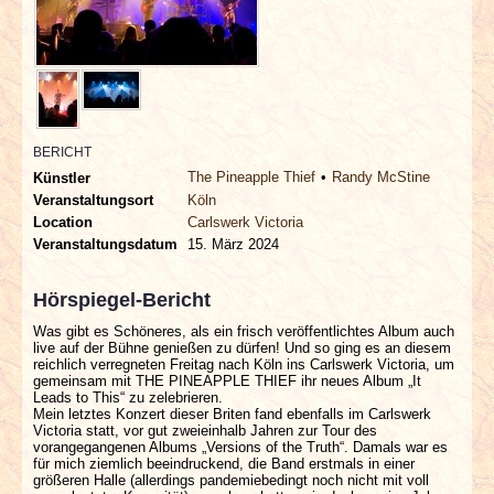
INTERVIEWS
SPECIALS
REDAKTION
BERICHT
The Pineapple Thief
Randy McStine
Künstler
LINKS
Veranstaltungsort
Köln
Location
Carlswerk Victoria
ARCHIV
Veranstaltungsdatum
15. März 2024
Hörspiegel-Bericht
Was gibt es Schöneres, als ein frisch veröffentlichtes Album auch
live auf der Bühne genießen zu dürfen! Und so ging es an diesem
reichlich verregneten Freitag nach Köln ins Carlswerk Victoria, um
gemeinsam mit THE PINEAPPLE THIEF ihr neues Album „It
Leads to This“ zu zelebrieren.
Mein letztes Konzert dieser Briten fand ebenfalls im Carlswerk
Victoria statt, vor gut zweieinhalb Jahren zur Tour des
vorangegangenen Albums „Versions of the Truth“. Damals war es
für mich ziemlich beeindruckend, die Band erstmals in einer
größeren Halle (allerdings pandemiebedingt noch nicht mit voll