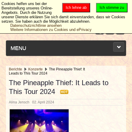
Cookies helfen uns bei der
Ich lehne ab
Ich stimme zu
Bereitstellung unseres Online-
Angebots. Durch die Nutzung
unserer Dienste erklären Sie sich damit einverstanden, dass wir Cookies
setzen. Sie haben auch die Möglichkeit abzulehnen.
Datenschutzrichtlinie ansehen
Weitere Informationen zu Cookies und ePrivacy
MENU
Berichte
Konzerte
The Pineapple Thief: It
Leads to This Tour 2024
NEUESTE ARTIKEL
The Pineapple Thief: It Leads to
This Tour 2024
NEWS & DATES
HOT
Alina Jensch
02. April 2024
BERICHTE
VERLOSUNGEN