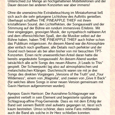
Unterschied zur Menge an hochgehaltenen Mobiltelefonen und der
Dauer dessen bei anderen Konzerten war aber immens!
Ohne die unerwünschte Extrabeleuchtung im Miniaturformat ließ
sich auch die sehr gelungene Lichtshow des Auftritts genießen.
Überhaupt schafften THE PINEAPPLE THIEF mit ihrem
kristallklaren Sound, den Lichteffekten, der Songauswahl und der
Stimmung auf der Bühne ein rundum immersives Erlebnis. Mit
ihrer eingängigen, groovigen Musik, der sympathisch nahbaren Art
und dem offensichtlichen Spaß, den die Musiker selbst auf der
Bühne haben, haben THE PINEAPPLE THIEF auch früher schon
das Publikum mitgerissen. An diesem Abend war die Atmosphäre
aber einfach noch greifbarer, alle Details noch perfekter und der
Sound noch besser als bei allen bisher von mir besuchten TPT-
Konzerten. Einen nicht unwesentlichen Anteil daran hatte die
bereits angedeutete Songauswahl: An diesem Abend wurden
tatsächlich alle acht Songs des neuen Albums „It Leads to This“
gespielt. Der Schwerpunkt lag also auf atmosphärischen und
melancholischen Klängen. Durchmischt waren sie mit je drei
Songs des direkten Vorgängers „Versions of the Truth“ und „Your
Wilderness“, einem von „Magnolia“, und zweien von „Give It Back“
(für welches ältere Songs in einer neuen Version gemeinsam mit
Gavin Harrison aufgenommen wurden).
Apropos Gavin Harrison: Der Ausnahme-Schlagzeuger war
gewohnt vertieft in sein Element und begeisterte spürbar die
Schlagzeug-affine Prog-Gemeinde. Dass es mit dem Erfolg der
Band seit seinem Beitritt steil aufwärts gegangen ist, lässt sich
kaum bestreiten. Umso schöner, dass seine Fans mittlerweile
auch die Band als solche in ihr Herz schließen konnten.