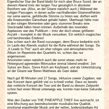
Eigentlicher Star der Band bleibt für mich aber Bruce Soord, der an
diesem Abend trotz der langen Tour gesanglich in absoluter
Bestform war. (Also, an der Gitarre natürlich auch.) Während der
ruhigen Passagen, in denen außer nachhallenden Gitarreneffekten
nur seine warme, gefühlvolle Stimme zu hören war, dürften wohl
alle Anwesenden Gänsehaut gehabt haben. Überhaupt hätte man
in den ruhigen Momenten oder ganz stummen Breaks eine
Stecknadel fallen hören können. Außerhalb des tosenden
Applauses war das Publikum – trotz der doch etwas größeren
Anzahl – komplett in der Musik versunken. Ein wirklich magisches
und berührendes Erlebnis!
Das schien auch der Band zuzusagen, denn Bruce bedankte sich
im Laufe des Abends explizit für die Ruhe während der Songs. Da
„It Leads to This“ auch ein eher ruhiges und atmosphärisches
Album im Repertoire des Quartetts ist, schien das nur
angemessen.
Ansonsten seien natürlich auch die sonst etwas mehr im
Hintergrund agierenden Mitmusiker einmal lobend erwähnt: Jon
Sykes am Bass, Steve Kitch am Keyboard, und als Unterstützung
an der Gitarre war Beren Matthews als Gast dabei.
Nach gut 90 Minuten und 17 Songs, inklusive zweier Zugaben, war
das Konzert dann gefühlt viel zu schnell vorbei. Dass es bereits
das vorletzte Konzert der Tour und die Band zu diesem Zeitpunkt
schon fast einen Monat unterwegs war, konnte man keine Sekunde
spüren.
Was den Zauber von THE PINEAPPLE THIEF live ausmacht, ist
eine Mischung aus beeindruckender musikalischer Qualität,
emotional ergreifender Musik und der netten, bodenständigen Art