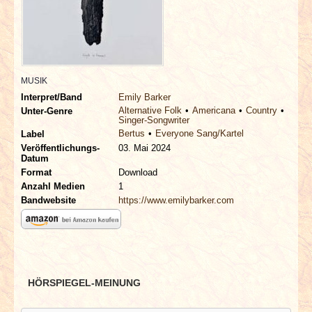
INTERVIEWS
SPECIALS
REDAKTION
MUSIK
Interpret/Band
Emily Barker
Alternative Folk
Americana
Country
Unter-Genre
LINKS
Singer-Songwriter
Bertus
Everyone Sang/Kartel
Label
Veröffentlichungs-
03. Mai 2024
ARCHIV
Datum
Format
Download
Anzahl Medien
1
Bandwebsite
https://www.emilybarker.com
HÖRSPIEGEL-MEINUNG