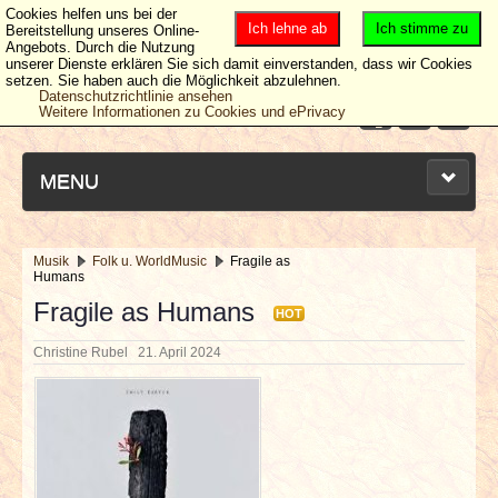
Cookies helfen uns bei der
Ich lehne ab
Ich stimme zu
Bereitstellung unseres Online-
Angebots. Durch die Nutzung
unserer Dienste erklären Sie sich damit einverstanden, dass wir Cookies
setzen. Sie haben auch die Möglichkeit abzulehnen.
Datenschutzrichtlinie ansehen
Weitere Informationen zu Cookies und ePrivacy
MENU
Musik
Folk u. WorldMusic
Fragile as
Humans
NEUESTE ARTIKEL
Fragile as Humans
HOT
NEWS & DATES
Christine Rubel
21. April 2024
BERICHTE
VERLOSUNGEN