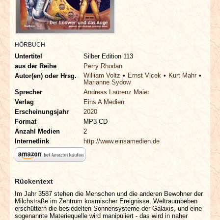
INTERVIEWS
SPECIALS
HÖRBUCH
REDAKTION
Untertitel
Silber Edition 113
aus der Reihe
Perry Rhodan
William Voltz
Ernst Vlcek
Kurt Mahr
Autor(en) oder Hrsg.
LINKS
Marianne Sydow
Sprecher
Andreas Laurenz Maier
Verlag
Eins A Medien
ARCHIV
Erscheinungsjahr
2020
Format
MP3-CD
Anzahl Medien
2
Internetlink
http://www.einsamedien.de
Rückentext
Im Jahr 3587 stehen die Menschen und die anderen Bewohner der
Milchstraße im Zentrum kosmischer Ereignisse. Weltraumbeben
erschüttern die besiedelten Sonnensysteme der Galaxis, und eine
sogenannte Materiequelle wird manipuliert - das wird in naher