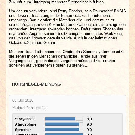
Zukunft zum Untergang mehrerer Sterneninseln führen.
Um das zu verhindern, sind Perry Rhodan, sein Raumschiff BASIS
und dessen Besatzung in der fernen Galaxis Erranternohre
unterwegs. Dort existiert die Materiequelle, und dort muss er
seinen Zugang zu den Kosmokraten erzwingen, die als einzige den
drohenden Untergang abwenden können. Dafür muss Rhodan das
mysteriöse Auge in seinen Besitz bringen - ein uraltes Werkzeug,
das von den Loowern geraubt wurde. Auch in der heimatlichen
Galaxis wächst die Gefahr.
Mit ihrer Raumflotte haben die Orbiter das Sonnensystem besetzt -
sie sehen in den Menschen gefährliche Feinde aus ihrer
Vergangenheit, gegen die sie vorgehen müssen. Die Terraner
scheinen auf verlorenem Posten zu stehen ...
HÖRSPIEGEL-MEINUNG
06. Juli 2020
Michael Brinkschulte
Story/Inhalt
8,0
Atmosphäre
9,0
Sprecher
9,0