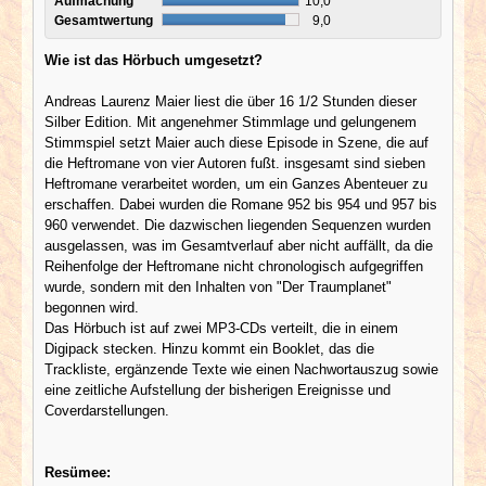
Aufmachung
10,0
Gesamtwertung
9,0
Wie ist das Hörbuch umgesetzt?
Andreas Laurenz Maier liest die über 16 1/2 Stunden dieser
Silber Edition. Mit angenehmer Stimmlage und gelungenem
Stimmspiel setzt Maier auch diese Episode in Szene, die auf
die Heftromane von vier Autoren fußt. insgesamt sind sieben
Heftromane verarbeitet worden, um ein Ganzes Abenteuer zu
erschaffen. Dabei wurden die Romane 952 bis 954 und 957 bis
960 verwendet. Die dazwischen liegenden Sequenzen wurden
ausgelassen, was im Gesamtverlauf aber nicht auffällt, da die
Reihenfolge der Heftromane nicht chronologisch aufgegriffen
wurde, sondern mit den Inhalten von "Der Traumplanet"
begonnen wird.
Das Hörbuch ist auf zwei MP3-CDs verteilt, die in einem
Digipack stecken. Hinzu kommt ein Booklet, das die
Trackliste, ergänzende Texte wie einen Nachwortauszug sowie
eine zeitliche Aufstellung der bisherigen Ereignisse und
Coverdarstellungen.
Resümee: