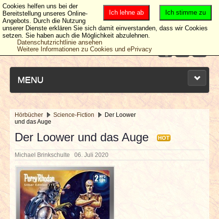
Cookies helfen uns bei der
Ich lehne ab
Ich stimme zu
Bereitstellung unseres Online-
Angebots. Durch die Nutzung
unserer Dienste erklären Sie sich damit einverstanden, dass wir Cookies
setzen. Sie haben auch die Möglichkeit abzulehnen.
Datenschutzrichtlinie ansehen
Weitere Informationen zu Cookies und ePrivacy
MENU
Hörbücher
Science-Fiction
Der Loower
und das Auge
NEUESTE ARTIKEL
Der Loower und das Auge
HOT
NEWS & DATES
Michael Brinkschulte
06. Juli 2020
BERICHTE
VERLOSUNGEN