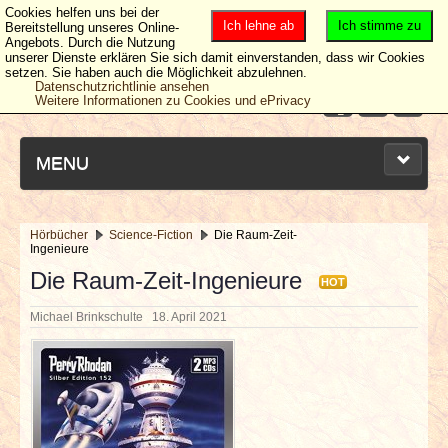
Cookies helfen uns bei der
Ich lehne ab
Ich stimme zu
Bereitstellung unseres Online-
Angebots. Durch die Nutzung
unserer Dienste erklären Sie sich damit einverstanden, dass wir Cookies
setzen. Sie haben auch die Möglichkeit abzulehnen.
Datenschutzrichtlinie ansehen
Weitere Informationen zu Cookies und ePrivacy
MENU
Hörbücher
Science-Fiction
Die Raum-Zeit-
Ingenieure
NEUESTE ARTIKEL
Die Raum-Zeit-Ingenieure
HOT
NEWS & DATES
Michael Brinkschulte
18. April 2021
BERICHTE
VERLOSUNGEN