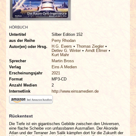
INTERVIEWS
SPECIALS
HÖRBUCH
Untertitel
Silber Edition 152
REDAKTION
aus der Reihe
Perry Rhodan
H.G. Ewers
Thomas Ziegler
Autor(en) oder Hrsg.
LINKS
Detlev G. Winter
Arndt Ellmer
Kurt Mahr
Sprecher
Martin Bross
ARCHIV
Verlag
Eins A Medien
Erscheinungsjahr
2021
Format
MP3-CD
Anzahl Medien
2
Internetlink
http://www.einsamedien.de
Rückentext
Die Tiefe ist ein gigantisches Gebilde zwischen den Universen,
eine flache Scheibe von unfassbaren Ausmaßen. Der Akonide
Atlan und der Terraner Jen Salik kämpfen dort für die Zukunft der