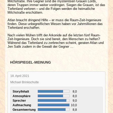
Milchstraße. Ihre Gegner sind die mysteriösen Grauen Lords,
deren Truppen immer weiter vordringen. Siegen die Grauen, ist das
Tiefenland verloren – und die Folgen werden die heimatliche
Milchstraße erschüttern.
Atlan braucht dringend Hilfe – er muss die Raum-Zeit-Ingenieure
finden. Diese unbegreiflichen Wesen haben vor Jahrmillionen das
Tiefenland erschaffen.
Nach vielen Mühen trifft der Arkonide auf die letzten fünf Raum-
Zeit-Ingenieure. Doch sie sind bereit, den Menschen zu helfen?
Während das Tiefenland zu zerbrechen scheint, geraten Atlan und
Jen Salik zudem in die Gewalt der Gegner …
HÖRSPIEGEL-MEINUNG
18. April 2021
Michael Brinkschulte
Story/Inhalt
8,0
Atmosphäre
8,0
Sprecher
9,0
Aufmachung
10,0
Gesamtwertung
8,8